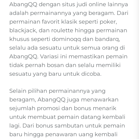
AbangQQ dengan situs judi online lainnya
adalah permainannya yang beragam. Dari
permainan favorit klasik seperti poker,
blackjack, dan roulette hingga permainan
khusus seperti dominoqq dan bandarq,
selalu ada sesuatu untuk semua orang di
AbangQQ. Variasi ini memastikan pemain
tidak pernah bosan dan selalu memiliki
sesuatu yang baru untuk dicoba.
Selain pilihan permainannya yang
beragam, AbangQQ juga menawarkan
sejumlah promosi dan bonus menarik
untuk membuat pemain datang kembali
lagi. Dari bonus sambutan untuk pemain
baru hingga penawaran uang kembali