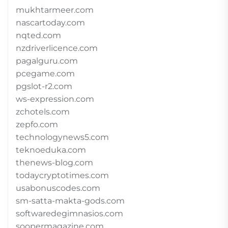
mukhtarmeer.com
nascartoday.com
nqted.com
nzdriverlicence.com
pagalguru.com
pcegame.com
pgslot-r2.com
ws-expression.com
zchotels.com
zepfo.com
technologynews5.com
teknoeduka.com
thenews-blog.com
todaycryptotimes.com
usabonuscodes.com
sm-satta-makta-gods.com
softwaredegimnasios.com
soopermagazine.com