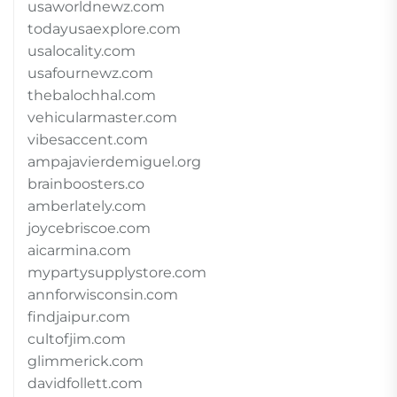
usaworldnewz.com
todayusaexplore.com
usalocality.com
usafournewz.com
thebalochhal.com
vehicularmaster.com
vibesaccent.com
ampajavierdemiguel.org
brainboosters.co
amberlately.com
joycebriscoe.com
aicarmina.com
mypartysupplystore.com
annforwisconsin.com
findjaipur.com
cultofjim.com
glimmerick.com
davidfollett.com