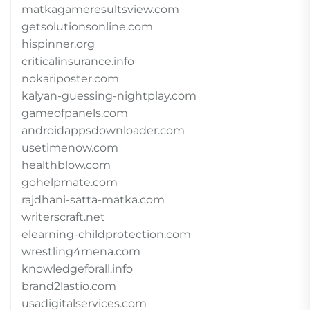
matkagameresultsview.com
getsolutionsonline.com
hispinner.org
criticalinsurance.info
nokariposter.com
kalyan-guessing-nightplay.com
gameofpanels.com
androidappsdownloader.com
usetimenow.com
healthblow.com
gohelpmate.com
rajdhani-satta-matka.com
writerscraft.net
elearning-childprotection.com
wrestling4mena.com
knowledgeforall.info
brand2lastio.com
usadigitalservices.com