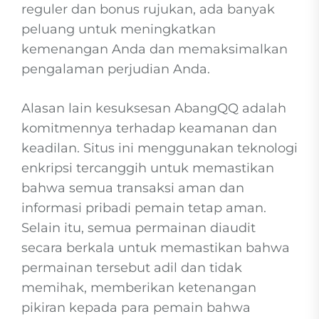
reguler dan bonus rujukan, ada banyak
peluang untuk meningkatkan
kemenangan Anda dan memaksimalkan
pengalaman perjudian Anda.
Alasan lain kesuksesan AbangQQ adalah
komitmennya terhadap keamanan dan
keadilan. Situs ini menggunakan teknologi
enkripsi tercanggih untuk memastikan
bahwa semua transaksi aman dan
informasi pribadi pemain tetap aman.
Selain itu, semua permainan diaudit
secara berkala untuk memastikan bahwa
permainan tersebut adil dan tidak
memihak, memberikan ketenangan
pikiran kepada para pemain bahwa