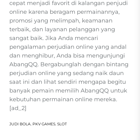
cepat menjadi favorit di kalangan penjudi
online karena beragam permainannya,
promosi yang melimpah, keamanan
terbaik, dan layanan pelanggan yang
sangat baik. Jika Anda mencari
pengalaman perjudian online yang andal
dan menghibur, Anda bisa mengunjungi
AbangQQ. Bergabunglah dengan bintang
perjudian online yang sedang naik daun
saat ini dan lihat sendiri mengapa begitu
banyak pemain memilih AbangQQ untuk
kebutuhan permainan online mereka.
[ad_2]
JUDI BOLA
,
PKV GAMES
,
SLOT