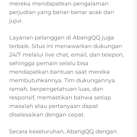
mereka mendapatkan pengalaman
perjudian yang benar-benar acak dan
jujur.
Layanan pelanggan di AbangQQ juga
terbaik. Situs ini menawarkan dukungan
24/7 melalui live chat, email, dan telepon,
sehingga pemain selalu bisa
mendapatkan bantuan saat mereka
membutuhkannya. Tim dukungannya
ramah, berpengetahuan luas, dan
responsif, memastikan bahwa setiap
masalah atau pertanyaan dapat
diselesaikan dengan cepat.
Secara keseluruhan, AbangQQ dengan