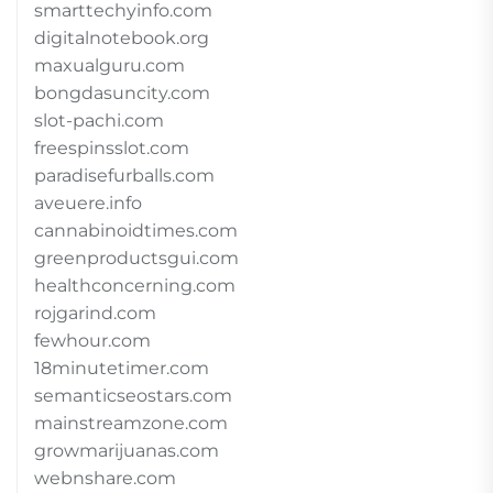
smarttechyinfo.com
digitalnotebook.org
maxualguru.com
bongdasuncity.com
slot-pachi.com
freespinsslot.com
paradisefurballs.com
aveuere.info
cannabinoidtimes.com
greenproductsgui.com
healthconcerning.com
rojgarind.com
fewhour.com
18minutetimer.com
semanticseostars.com
mainstreamzone.com
growmarijuanas.com
webnshare.com