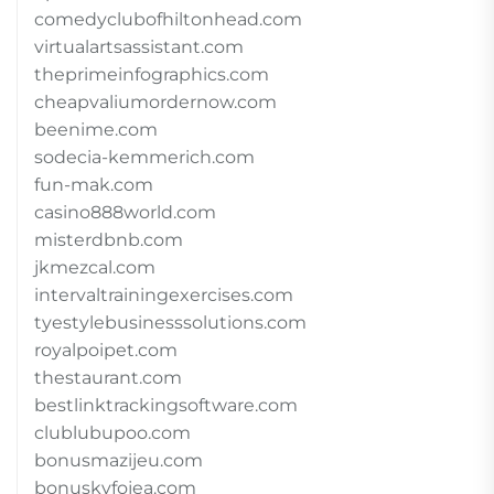
comedyclubofhiltonhead.com
virtualartsassistant.com
theprimeinfographics.com
cheapvaliumordernow.com
beenime.com
sodecia-kemmerich.com
fun-mak.com
casino888world.com
misterdbnb.com
jkmezcal.com
intervaltrainingexercises.com
tyestylebusinesssolutions.com
royalpoipet.com
thestaurant.com
bestlinktrackingsoftware.com
clublubupoo.com
bonusmazijeu.com
bonuskyfojea.com