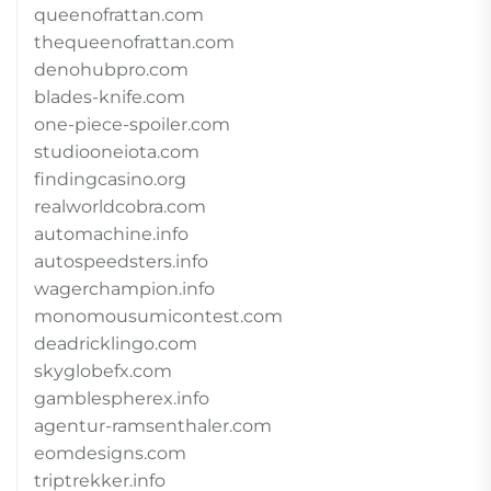
queenofrattan.com
thequeenofrattan.com
denohubpro.com
blades-knife.com
one-piece-spoiler.com
studiooneiota.com
findingcasino.org
realworldcobra.com
automachine.info
autospeedsters.info
wagerchampion.info
monomousumicontest.com
deadricklingo.com
skyglobefx.com
gamblespherex.info
agentur-ramsenthaler.com
eomdesigns.com
triptrekker.info