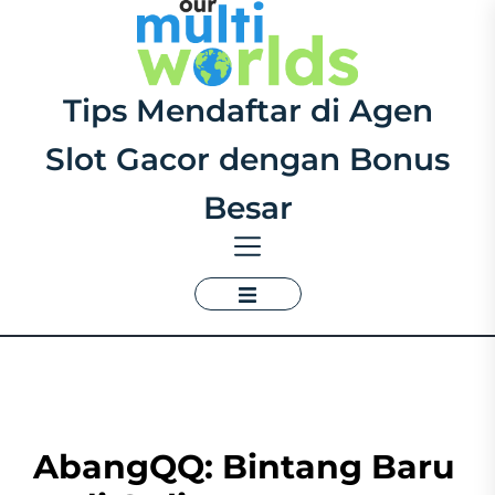
Skip
to
the
content
Tips
Tips Mendaftar di Agen
Mendaftar
Slot Gacor dengan Bonus
di
Agen
Besar
Slot
Gacor
dengan
Bonus
Besar
AbangQQ: Bintang Baru