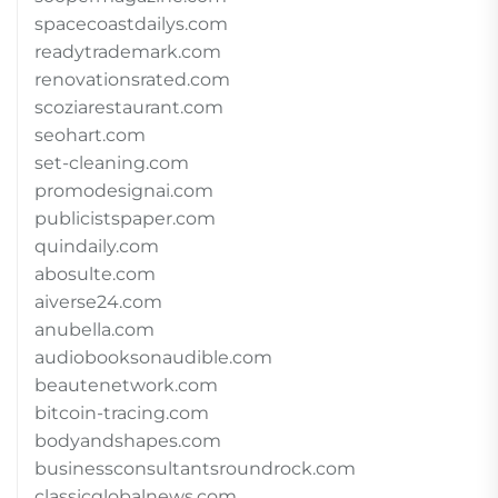
spacecoastdailys.com
readytrademark.com
renovationsrated.com
scoziarestaurant.com
seohart.com
set-cleaning.com
promodesignai.com
publicistspaper.com
quindaily.com
abosulte.com
aiverse24.com
anubella.com
audiobooksonaudible.com
beautenetwork.com
bitcoin-tracing.com
bodyandshapes.com
businessconsultantsroundrock.com
classicglobalnews.com