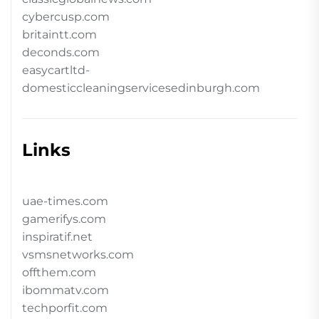
cybercusp.com
britaintt.com
deconds.com
easycartltd-
domesticcleaningservicesedinburgh.com
Links
uae-times.com
gamerifys.com
inspiratif.net
vsmsnetworks.com
offthem.com
ibommatv.com
techporfit.com