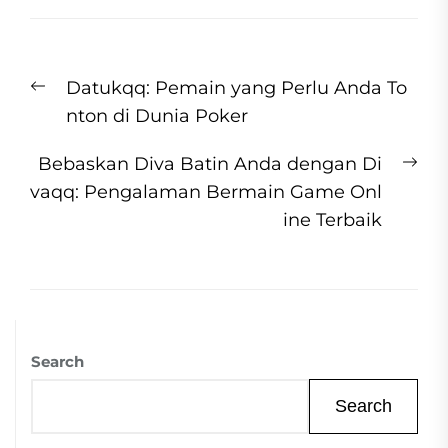
Post
Previous
Datukqq: Pemain yang Perlu Anda To
navigation
post:
nton di Dunia Poker
Ne
Bebaskan Diva Batin Anda dengan Di
pos
vaqq: Pengalaman Bermain Game Onl
ine Terbaik
Search
Search