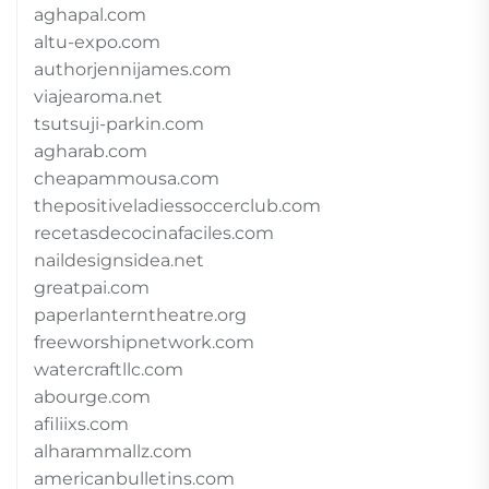
aghapal.com
altu-expo.com
authorjennijames.com
viajearoma.net
tsutsuji-parkin.com
agharab.com
cheapammousa.com
thepositiveladiessoccerclub.com
recetasdecocinafaciles.com
naildesignsidea.net
greatpai.com
paperlanterntheatre.org
freeworshipnetwork.com
watercraftllc.com
abourge.com
afiliixs.com
alharammallz.com
americanbulletins.com