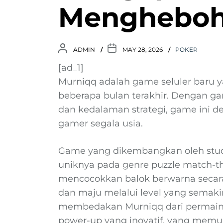
Mengheboh
ADMIN
MAY 28, 2026
POKER
[ad_1]
Murniqq adalah game seluler baru
beberapa bulan terakhir. Dengan ga
dan kedalaman strategi, game ini de
gamer segala usia.
Game yang dikembangkan oleh studio
uniknya pada genre puzzle match-th
mencocokkan balok berwarna secara
dan maju melalui level yang sema
membedakan Murniqq dari permaina
power-up yang inovatif, yang mem