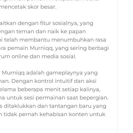
encetak skor besar.
itkan dengan fitur sosialnya, yang
ngan teman dan naik ke papan
f ini telah membantu menumbuhkan rasa
ra pemain Murniqq, yang sering berbagi
orum online dan media sosial.
r Murniqq adalah gameplaynya yang
. Dengan kontrol intuitif dan aksi
lama beberapa menit setiap kalinya,
 untuk sesi permainan saat bepergian.
s ditaklukkan dan tantangan baru yang
n tidak pernah kehabisan konten untuk