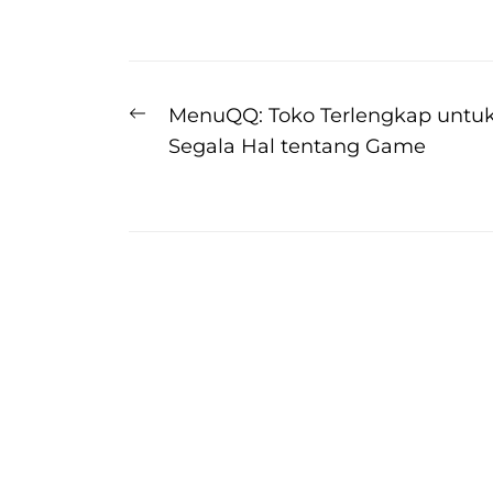
Post
Previous
MenuQQ: Toko Terlengkap untu
navigation
post:
Segala Hal tentang Game