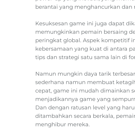
berantai yang menghancurkan dan m
Kesuksesan game ini juga dapat dika
memungkinkan pemain bersaing de
peringkat global. Aspek kompetiti
kebersamaan yang kuat di antara pa
tips dan strategi satu sama lain di f
Namun mungkin daya tarik terbesa
sederhana namun membuat ketagihan
cepat, game ini mudah dimainkan se
menjadikannya game yang sempurna
Dan dengan ratusan level yang haru
ditambahkan secara berkala, pemai
menghibur mereka.