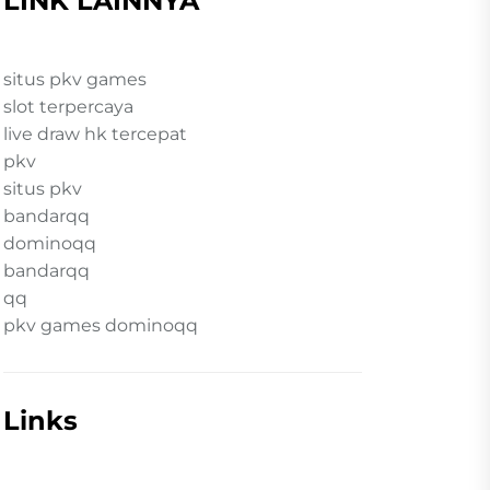
LINK LAINNYA
situs pkv games
slot terpercaya
live draw hk tercepat
pkv
situs pkv
bandarqq
dominoqq
bandarqq
qq
pkv games dominoqq
Links