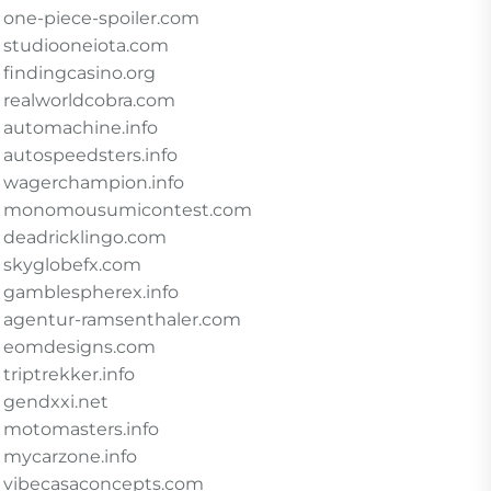
one-piece-spoiler.com
studiooneiota.com
findingcasino.org
realworldcobra.com
automachine.info
autospeedsters.info
wagerchampion.info
monomousumicontest.com
deadricklingo.com
skyglobefx.com
gamblespherex.info
agentur-ramsenthaler.com
eomdesigns.com
triptrekker.info
gendxxi.net
motomasters.info
mycarzone.info
vibecasaconcepts.com