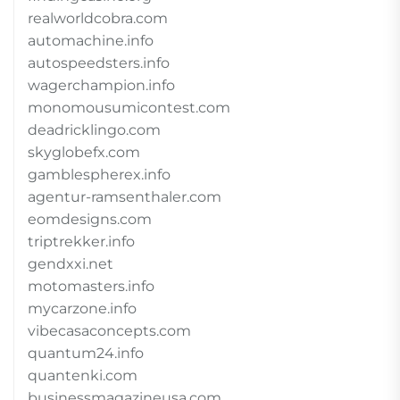
realworldcobra.com
automachine.info
autospeedsters.info
wagerchampion.info
monomousumicontest.com
deadricklingo.com
skyglobefx.com
gamblespherex.info
agentur-ramsenthaler.com
eomdesigns.com
triptrekker.info
gendxxi.net
motomasters.info
mycarzone.info
vibecasaconcepts.com
quantum24.info
quantenki.com
businessmagazineusa.com