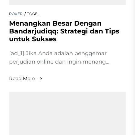
POKER
TOGEL
Menangkan Besar Dengan
Bandarjudiqq: Strategi dan Tips
untuk Sukses
[ad_1] Jika Anda adalah penggemar
perjudian online dan ingin menang...
Read More