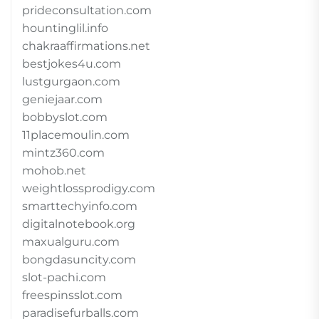
prideconsultation.com
hountinglil.info
chakraaffirmations.net
bestjokes4u.com
lustgurgaon.com
geniejaar.com
bobbyslot.com
11placemoulin.com
mintz360.com
mohob.net
weightlossprodigy.com
smarttechyinfo.com
digitalnotebook.org
maxualguru.com
bongdasuncity.com
slot-pachi.com
freespinsslot.com
paradisefurballs.com