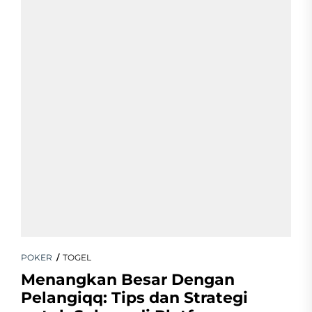
POKER
TOGEL
Menangkan Besar Dengan
Pelangiqq: Tips dan Strategi