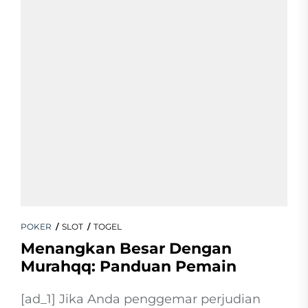
POKER
SLOT
TOGEL
Menangkan Besar Dengan
Murahqq: Panduan Pemain
[ad_1] Jika Anda penggemar perjudian