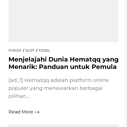
POKER
SLOT
TOGEL
Menjelajahi Dunia Hematqq yang
Menarik: Panduan untuk Pemula
[ad_1] Hematqq adalah platform online
populer yang menawarkan berbagai
pilihan...
Read More