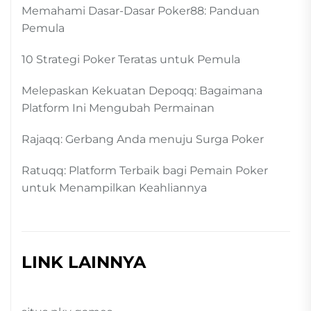
Memahami Dasar-Dasar Poker88: Panduan
Pemula
10 Strategi Poker Teratas untuk Pemula
Melepaskan Kekuatan Depoqq: Bagaimana
Platform Ini Mengubah Permainan
Rajaqq: Gerbang Anda menuju Surga Poker
Ratuqq: Platform Terbaik bagi Pemain Poker
untuk Menampilkan Keahliannya
LINK LAINNYA