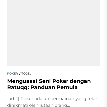
POKER
TOGEL
Menguasai Seni Poker dengan
Ratuqq: Panduan Pemula
[ad_1] Poker adalah permainan yang telah
dinikmati oleh jutaan orang...