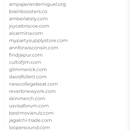
ampajavierdemiguel.org
brainboosters.co
amberlately.com
joycebriscoe.com
aicarmina.com
mypartysupplystore.com
annforwisconsin.com
findjaipur.com
cultofjim.com
glimmerick.com
davidfollett.com
newcollegebeat.com
reverbnewyork.com
skinmerch.com
usvisaforum.com
bestmovierulz.com
jagalchi-trade.com
loopersound.com