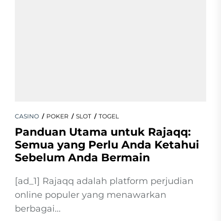
CASINO
POKER
SLOT
TOGEL
Panduan Utama untuk Rajaqq:
Semua yang Perlu Anda Ketahui
Sebelum Anda Bermain
[ad_1] Rajaqq adalah platform perjudian
online populer yang menawarkan
berbagai...