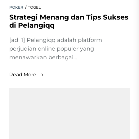
POKER
TOGEL
Strategi Menang dan Tips Sukses
di Pelangiqq
[ad_1] Pelangiqq adalah platform
perjudian online populer yang
menawarkan berbagai...
Read More