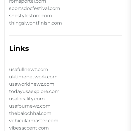
romsportal.com
sportsdocfestival.com
shestylestore.com
thingsiwontfinish.com
Links
usafullnewz.com
uktimenetwork.com
usaworldnewz.com
todayusaexplore.com
usalocality.com
usafournewz.com
thebalochhal.com
vehicularmaster.com
vibesaccent.com