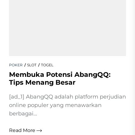
POKER
SLOT
TOGEL
Membuka Potensi AbangQQ:
Tips Menang Besar
[ad_1] AbangQQ adalah platform perjudian
online populer yang menawarkan
berbagai...
Read More