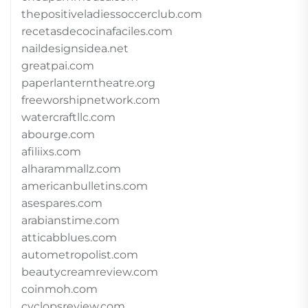
thepositiveladiessoccerclub.com
recetasdecocinafaciles.com
naildesignsidea.net
greatpai.com
paperlanterntheatre.org
freeworshipnetwork.com
watercraftllc.com
abourge.com
afiliixs.com
alharammallz.com
americanbulletins.com
asespares.com
arabianstime.com
atticabblues.com
autometropolist.com
beautycreamreview.com
coinmoh.com
cyclopsreview.com