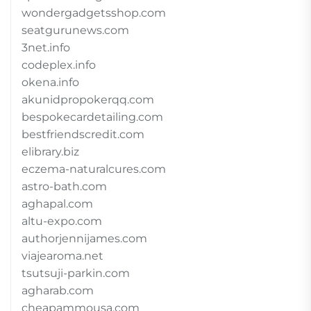
wondergadgetsshop.com
seatgurunews.com
3net.info
codeplex.info
okena.info
akunidpropokerqq.com
bespokecardetailing.com
bestfriendscredit.com
elibrary.biz
eczema-naturalcures.com
astro-bath.com
aghapal.com
altu-expo.com
authorjennijames.com
viajearoma.net
tsutsuji-parkin.com
agharab.com
cheapammousa.com