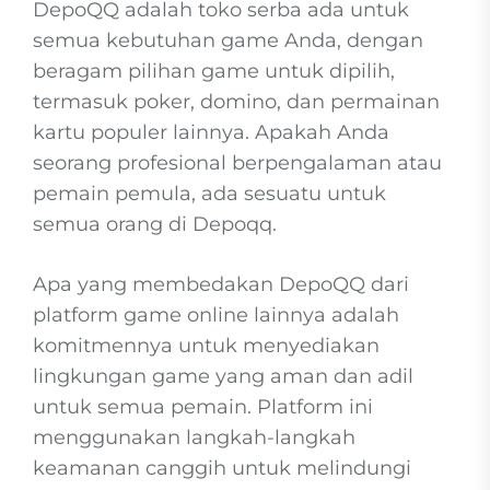
DepoQQ adalah toko serba ada untuk
semua kebutuhan game Anda, dengan
beragam pilihan game untuk dipilih,
termasuk poker, domino, dan permainan
kartu populer lainnya. Apakah Anda
seorang profesional berpengalaman atau
pemain pemula, ada sesuatu untuk
semua orang di Depoqq.
Apa yang membedakan DepoQQ dari
platform game online lainnya adalah
komitmennya untuk menyediakan
lingkungan game yang aman dan adil
untuk semua pemain. Platform ini
menggunakan langkah-langkah
keamanan canggih untuk melindungi