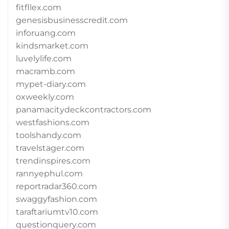
fitfllex.com
genesisbusinesscredit.com
inforuang.com
kindsmarket.com
luvelylife.com
macramb.com
mypet-diary.com
oxweekly.com
panamacitydeckcontractors.com
westfashions.com
toolshandy.com
travelstager.com
trendinspires.com
rannyephul.com
reportradar360.com
swaggyfashion.com
taraftariumtv10.com
questionquery.com