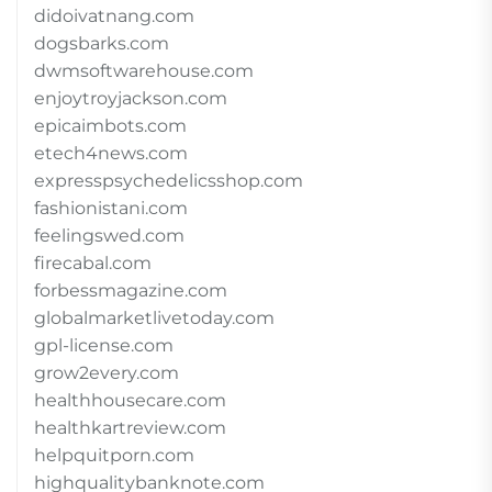
didoivatnang.com
dogsbarks.com
dwmsoftwarehouse.com
enjoytroyjackson.com
epicaimbots.com
etech4news.com
expresspsychedelicsshop.com
fashionistani.com
feelingswed.com
firecabal.com
forbessmagazine.com
globalmarketlivetoday.com
gpl-license.com
grow2every.com
healthhousecare.com
healthkartreview.com
helpquitporn.com
highqualitybanknote.com