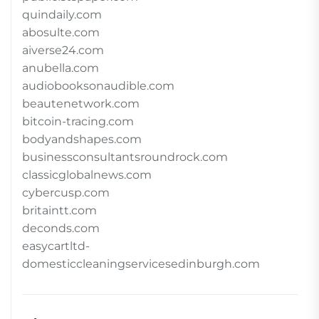
quindaily.com
abosulte.com
aiverse24.com
anubella.com
audiobooksonaudible.com
beautenetwork.com
bitcoin-tracing.com
bodyandshapes.com
businessconsultantsroundrock.com
classicglobalnews.com
cybercusp.com
britaintt.com
deconds.com
easycartltd-
domesticcleaningservicesedinburgh.com