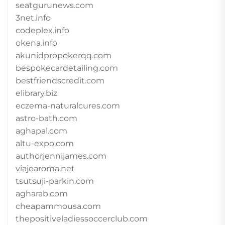
seatgurunews.com
3net.info
codeplex.info
okena.info
akunidpropokerqq.com
bespokecardetailing.com
bestfriendscredit.com
elibrary.biz
eczema-naturalcures.com
astro-bath.com
aghapal.com
altu-expo.com
authorjennijames.com
viajearoma.net
tsutsuji-parkin.com
agharab.com
cheapammousa.com
thepositiveladiessoccerclub.com