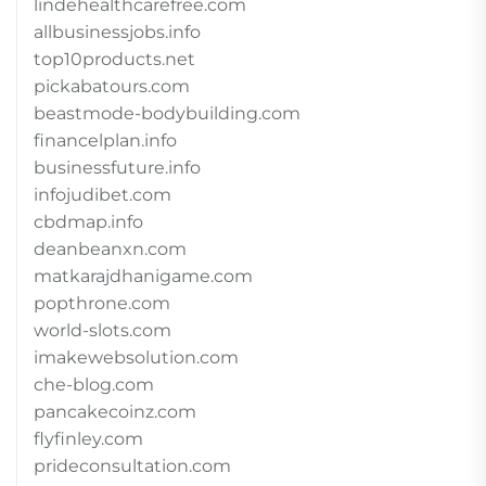
lindehealthcarefree.com
allbusinessjobs.info
top10products.net
pickabatours.com
beastmode-bodybuilding.com
financelplan.info
businessfuture.info
infojudibet.com
cbdmap.info
deanbeanxn.com
matkarajdhanigame.com
popthrone.com
world-slots.com
imakewebsolution.com
che-blog.com
pancakecoinz.com
flyfinley.com
prideconsultation.com