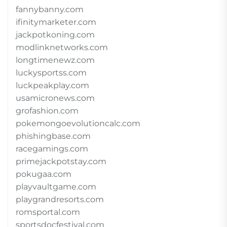
fannybanny.com
ifinitymarketer.com
jackpotkoning.com
modlinknetworks.com
longtimenewz.com
luckysportss.com
luckpeakplay.com
usamicronews.com
grofashion.com
pokemongoevolutioncalc.com
phishingbase.com
racegamings.com
primejackpotstay.com
pokugaa.com
playvaultgame.com
playgrandresorts.com
romsportal.com
sportsdocfestival.com