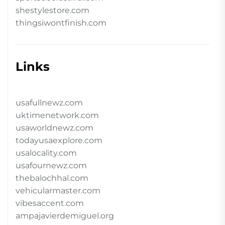
shestylestore.com
thingsiwontfinish.com
Links
usafullnewz.com
uktimenetwork.com
usaworldnewz.com
todayusaexplore.com
usalocality.com
usafournewz.com
thebalochhal.com
vehicularmaster.com
vibesaccent.com
ampajavierdemiguel.org