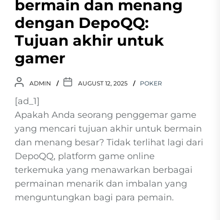
bermain dan menang
dengan DepoQQ:
Tujuan akhir untuk
gamer
ADMIN
AUGUST 12, 2025
POKER
[ad_1]
Apakah Anda seorang penggemar game
yang mencari tujuan akhir untuk bermain
dan menang besar? Tidak terlihat lagi dari
DepoQQ, platform game online
terkemuka yang menawarkan berbagai
permainan menarik dan imbalan yang
menguntungkan bagi para pemain.