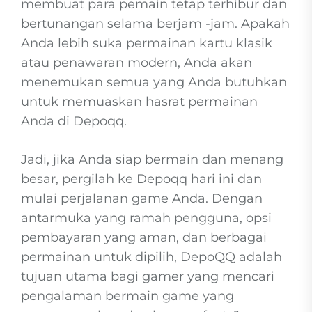
membuat para pemain tetap terhibur dan
bertunangan selama berjam -jam. Apakah
Anda lebih suka permainan kartu klasik
atau penawaran modern, Anda akan
menemukan semua yang Anda butuhkan
untuk memuaskan hasrat permainan
Anda di Depoqq.
Jadi, jika Anda siap bermain dan menang
besar, pergilah ke Depoqq hari ini dan
mulai perjalanan game Anda. Dengan
antarmuka yang ramah pengguna, opsi
pembayaran yang aman, dan berbagai
permainan untuk dipilih, DepoQQ adalah
tujuan utama bagi gamer yang mencari
pengalaman bermain game yang