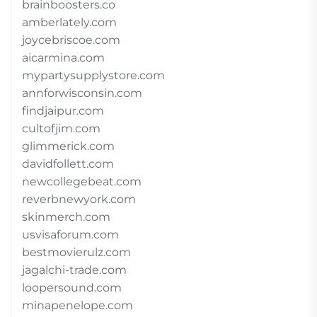
brainboosters.co
amberlately.com
joycebriscoe.com
aicarmina.com
mypartysupplystore.com
annforwisconsin.com
findjaipur.com
cultofjim.com
glimmerick.com
davidfollett.com
newcollegebeat.com
reverbnewyork.com
skinmerch.com
usvisaforum.com
bestmovierulz.com
jagalchi-trade.com
loopersound.com
minapenelope.com