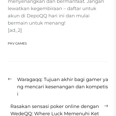
menyenangkan dan bermanfaat. Jangan
lewatkan kegembiraan – daftar untuk
akun di DepoQQ hari ini dan mulai
bermain untuk menang!
[ad_2]
PKV GAMES
Post
Previous
Waragaqq: Tujuan akhir bagi gamer ya
navigation
post:
ng mencari kesenangan dan kompetis
i
Ne
Rasakan sensasi poker online dengan
pos
WedeQQ: Where Luck Memenuhi Ket