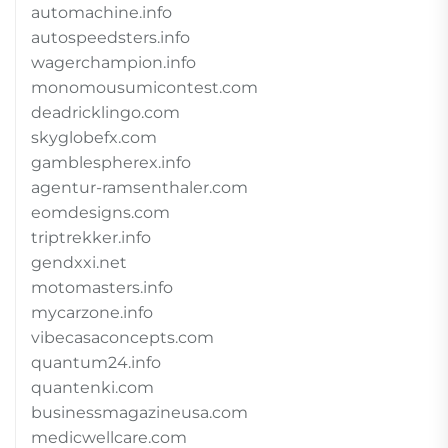
automachine.info
autospeedsters.info
wagerchampion.info
monomousumicontest.com
deadricklingo.com
skyglobefx.com
gamblespherex.info
agentur-ramsenthaler.com
eomdesigns.com
triptrekker.info
gendxxi.net
motomasters.info
mycarzone.info
vibecasaconcepts.com
quantum24.info
quantenki.com
businessmagazineusa.com
medicwellcare.com