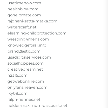
usetimenow.com
healthblow.com
gohelpmate.com
rajdhani-satta-matka.com
writerscraft.net
elearning-childprotection.com
wrestling4mena.com
knowledgeforall.info
brand2lastio.com
usadigitalservices.com
socialhoppers.com
creativedream.net
n2315.com
getwebonline.com
onlyfansheaven.com
lky08.com
ralph-fiennes.net
fielder-maximum-discount.net