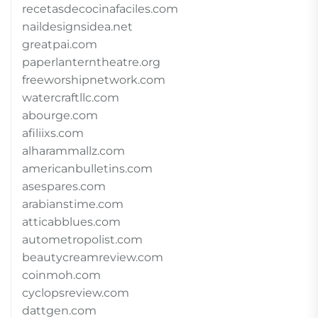
recetasdecocinafaciles.com
naildesignsidea.net
greatpai.com
paperlanterntheatre.org
freeworshipnetwork.com
watercraftllc.com
abourge.com
afiliixs.com
alharammallz.com
americanbulletins.com
asespares.com
arabianstime.com
atticabblues.com
autometropolist.com
beautycreamreview.com
coinmoh.com
cyclopsreview.com
dattgen.com