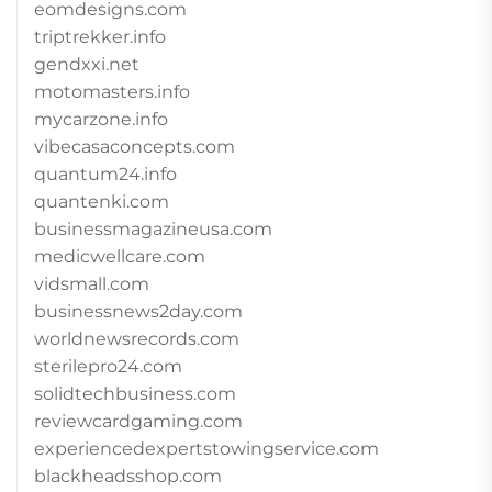
eomdesigns.com
triptrekker.info
gendxxi.net
motomasters.info
mycarzone.info
vibecasaconcepts.com
quantum24.info
quantenki.com
businessmagazineusa.com
medicwellcare.com
vidsmall.com
businessnews2day.com
worldnewsrecords.com
sterilepro24.com
solidtechbusiness.com
reviewcardgaming.com
experiencedexpertstowingservice.com
blackheadsshop.com