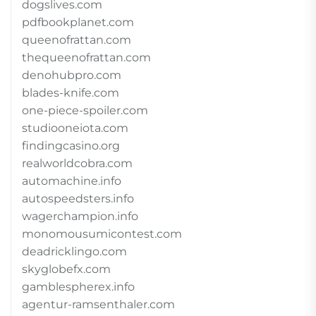
dogslives.com
pdfbookplanet.com
queenofrattan.com
thequeenofrattan.com
denohubpro.com
blades-knife.com
one-piece-spoiler.com
studiooneiota.com
findingcasino.org
realworldcobra.com
automachine.info
autospeedsters.info
wagerchampion.info
monomousumicontest.com
deadricklingo.com
skyglobefx.com
gamblespherex.info
agentur-ramsenthaler.com