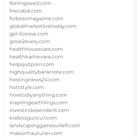
feelingswed.com
firecabal.com
forbessmagazine.com
globalmarketlivetoday.com
gpl-license.com
grow2every.com
healthhousecare.com
healthkartreview.com
helpquitporn.com
highqualitybanknote.com
hostingnews24.com
hottstyle.com
howtodiyanything.com
inspiringearthlings.com
investindependent.com
kralbozguncu1.com
landscapinggainesvillefl.com
maisonhauturier.com