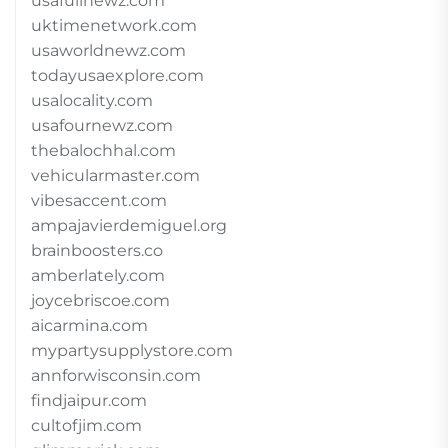
usafullnewz.com
uktimenetwork.com
usaworldnewz.com
todayusaexplore.com
usalocality.com
usafournewz.com
thebalochhal.com
vehicularmaster.com
vibesaccent.com
ampajavierdemiguel.org
brainboosters.co
amberlately.com
joycebriscoe.com
aicarmina.com
mypartysupplystore.com
annforwisconsin.com
findjaipur.com
cultofjim.com