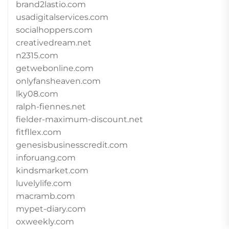
brand2lastio.com
usadigitalservices.com
socialhoppers.com
creativedream.net
n2315.com
getwebonline.com
onlyfansheaven.com
lky08.com
ralph-fiennes.net
fielder-maximum-discount.net
fitfllex.com
genesisbusinesscredit.com
inforuang.com
kindsmarket.com
luvelylife.com
macramb.com
mypet-diary.com
oxweekly.com