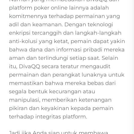
platform poker online lainnya adalah
komitmennya terhadap permainan yang
adil dan keamanan. Dengan teknologi
enkripsi tercanggih dan langkah-langkah
anti-kolusi yang ketat, pemain dapat yakin
bahwa dana dan informasi pribadi mereka
aman dan terlindungi setiap saat. Selain
itu, DivaQQ secara teratur mengaudit
permainan dan perangkat lunaknya untuk
memastikan bahwa mereka bebas dari
segala bentuk kecurangan atau
manipulasi, memberikan ketenangan
pikiran dan keyakinan kepada pemain
terhadap integritas platform.
Jadi jika Anda siap untuk membawa