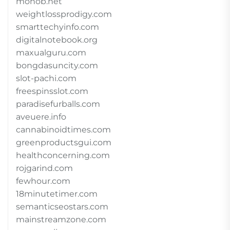
mohob.net
weightlossprodigy.com
smarttechyinfo.com
digitalnotebook.org
maxualguru.com
bongdasuncity.com
slot-pachi.com
freespinsslot.com
paradisefurballs.com
aveuere.info
cannabinoidtimes.com
greenproductsgui.com
healthconcerning.com
rojgarind.com
fewhour.com
18minutetimer.com
semanticseostars.com
mainstreamzone.com