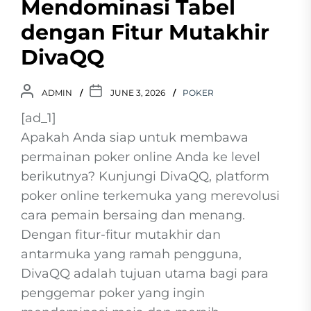
Mendominasi Tabel
dengan Fitur Mutakhir
DivaQQ
ADMIN
JUNE 3, 2026
POKER
[ad_1]
Apakah Anda siap untuk membawa
permainan poker online Anda ke level
berikutnya? Kunjungi DivaQQ, platform
poker online terkemuka yang merevolusi
cara pemain bersaing dan menang.
Dengan fitur-fitur mutakhir dan
antarmuka yang ramah pengguna,
DivaQQ adalah tujuan utama bagi para
penggemar poker yang ingin