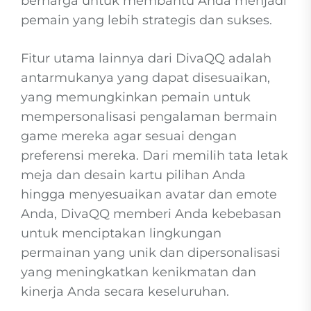
berharga untuk membantu Anda menjadi
pemain yang lebih strategis dan sukses.
Fitur utama lainnya dari DivaQQ adalah
antarmukanya yang dapat disesuaikan,
yang memungkinkan pemain untuk
mempersonalisasi pengalaman bermain
game mereka agar sesuai dengan
preferensi mereka. Dari memilih tata letak
meja dan desain kartu pilihan Anda
hingga menyesuaikan avatar dan emote
Anda, DivaQQ memberi Anda kebebasan
untuk menciptakan lingkungan
permainan yang unik dan dipersonalisasi
yang meningkatkan kenikmatan dan
kinerja Anda secara keseluruhan.