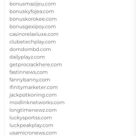
bonusmazijeu.com
bonuskyfojea.com
bonuskorokee.com
bonusgexipoy.com
casinorelaxluxe.com
clubetechplay.com
domdombd.com
dailyplayz.com
getprocrackhere.com
fastinnews.com
fannybanny.com
ifinitymarketer.com
jackpotkoning.com
modlinknetworks.com
longtimenewz.com
luckysportss.com
luckpeakplay.com
usamicronews.com