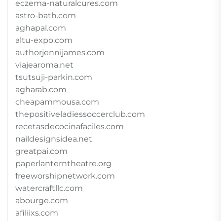
eczema-naturalcures.com
astro-bath.com
aghapal.com
altu-expo.com
authorjennijames.com
viajearoma.net
tsutsuji-parkin.com
agharab.com
cheapammousa.com
thepositiveladiessoccerclub.com
recetasdecocinafaciles.com
naildesignsidea.net
greatpai.com
paperlanterntheatre.org
freeworshipnetwork.com
watercraftllc.com
abourge.com
afiliixs.com