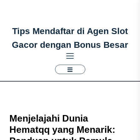
Skip
to
the
content
Tips
Tips Mendaftar di Agen Slot
Mendaftar
Gacor dengan Bonus Besar
di
Agen
Slot
Gacor
dengan
Bonus
Besar
Menjelajahi Dunia
Hematqq yang Menarik: