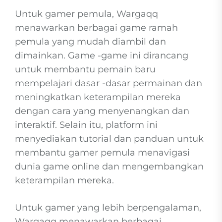
Untuk gamer pemula, Wargaqq
menawarkan berbagai game ramah
pemula yang mudah diambil dan
dimainkan. Game -game ini dirancang
untuk membantu pemain baru
mempelajari dasar -dasar permainan dan
meningkatkan keterampilan mereka
dengan cara yang menyenangkan dan
interaktif. Selain itu, platform ini
menyediakan tutorial dan panduan untuk
membantu gamer pemula menavigasi
dunia game online dan mengembangkan
keterampilan mereka.
Untuk gamer yang lebih berpengalaman,
Wargaqq menawarkan berbagai