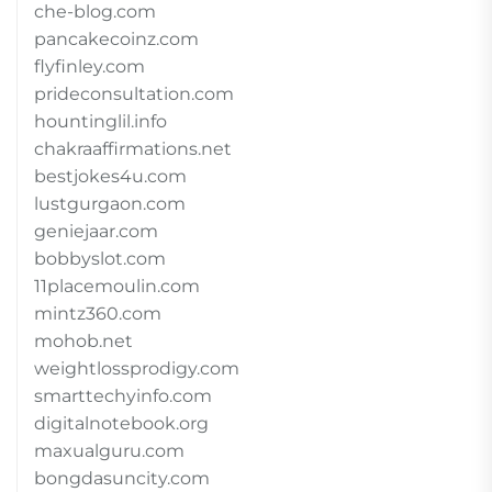
che-blog.com
pancakecoinz.com
flyfinley.com
prideconsultation.com
hountinglil.info
chakraaffirmations.net
bestjokes4u.com
lustgurgaon.com
geniejaar.com
bobbyslot.com
11placemoulin.com
mintz360.com
mohob.net
weightlossprodigy.com
smarttechyinfo.com
digitalnotebook.org
maxualguru.com
bongdasuncity.com