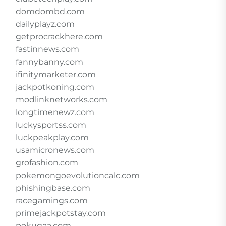
domdombd.com
dailyplayz.com
getprocrackhere.com
fastinnews.com
fannybanny.com
ifinitymarketer.com
jackpotkoning.com
modlinknetworks.com
longtimenewz.com
luckysportss.com
luckpeakplay.com
usamicronews.com
grofashion.com
pokemongoevolutioncalc.com
phishingbase.com
racegamings.com
primejackpotstay.com
pokugaa.com