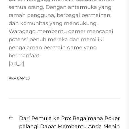
semua orang. Dengan antarmuka yang
ramah pengguna, berbagai permainan,
dan komunitas yang mendukung,
Waragaqq membantu gamer mencapai
potensi penuh mereka dan memiliki
pengalaman bermain game yang
bermanfaat.
[ad_2]
PKV GAMES
Post
Previous
Dari Pemula ke Pro: Bagaimana Poker
navigation
post:
pelangi Dapat Membantu Anda Menin