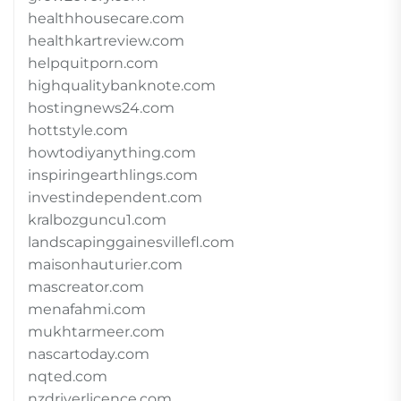
healthhousecare.com
healthkartreview.com
helpquitporn.com
highqualitybanknote.com
hostingnews24.com
hottstyle.com
howtodiyanything.com
inspiringearthlings.com
investindependent.com
kralbozguncu1.com
landscapinggainesvillefl.com
maisonhauturier.com
mascreator.com
menafahmi.com
mukhtarmeer.com
nascartoday.com
nqted.com
nzdriverlicence.com