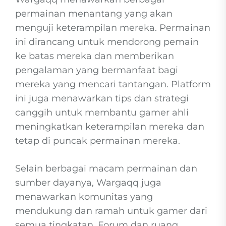
permainan menantang yang akan
menguji keterampilan mereka. Permainan
ini dirancang untuk mendorong pemain
ke batas mereka dan memberikan
pengalaman yang bermanfaat bagi
mereka yang mencari tantangan. Platform
ini juga menawarkan tips dan strategi
canggih untuk membantu gamer ahli
meningkatkan keterampilan mereka dan
tetap di puncak permainan mereka.
Selain berbagai macam permainan dan
sumber dayanya, Wargaqq juga
menawarkan komunitas yang
mendukung dan ramah untuk gamer dari
semua tingkatan. Forum dan ruang