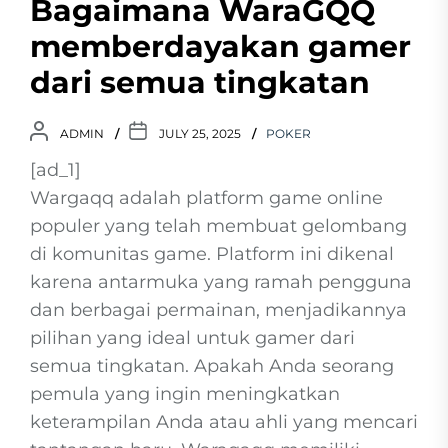
Bagaimana WaraGQQ
memberdayakan gamer
dari semua tingkatan
ADMIN
JULY 25, 2025
POKER
[ad_1]
Wargaqq adalah platform game online
populer yang telah membuat gelombang
di komunitas game. Platform ini dikenal
karena antarmuka yang ramah pengguna
dan berbagai permainan, menjadikannya
pilihan yang ideal untuk gamer dari
semua tingkatan. Apakah Anda seorang
pemula yang ingin meningkatkan
keterampilan Anda atau ahli yang mencari