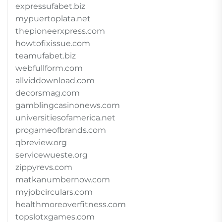
expressufabet.biz
mypuertoplata.net
thepioneerxpress.com
howtofixissue.com
teamufabet.biz
webfullform.com
allviddownload.com
decorsmag.com
gamblingcasinonews.com
universitiesofamerica.net
progameofbrands.com
qbreview.org
servicewueste.org
zippyrevs.com
matkanumbernow.com
myjobcirculars.com
healthmoreoverfitness.com
topslotxgames.com