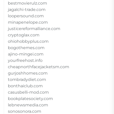
bestmovierulz.com
jagalchi-trade.com
loopersound.com
minapenelope.com
justicereformalliance.com
cryptoglax.com
ohiohobbyplus.com
bogothemes.com
ajino-mingei.com
yourfreehost.info
cheapnorthfacejacketsm.com
gurjoshhomes.com
tombradydiet.com
bonthaiclub.com
casusbelli-mod.com
bookplatesociety.com
lebnewsmedia.com
sonosonora.com