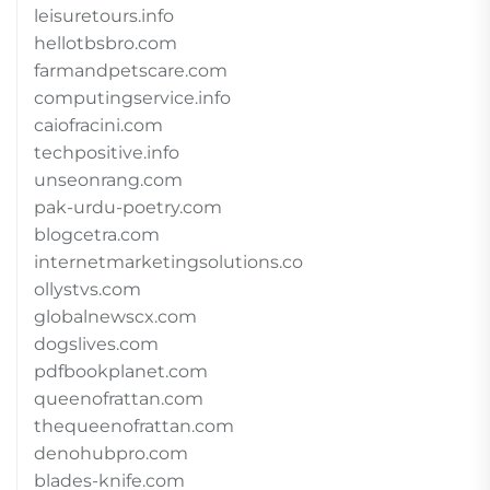
leisuretours.info
hellotbsbro.com
farmandpetscare.com
computingservice.info
caiofracini.com
techpositive.info
unseonrang.com
pak-urdu-poetry.com
blogcetra.com
internetmarketingsolutions.co
ollystvs.com
globalnewscx.com
dogslives.com
pdfbookplanet.com
queenofrattan.com
thequeenofrattan.com
denohubpro.com
blades-knife.com