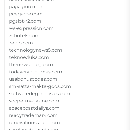
pagalguru.com
pcegame.com
pgslot-r2.com
ws-expression.com
zchotels.com
zepfo.com
technologynews5.com
teknoeduka.com
thenews-blog.com
todaycryptotimes.com
usabonuscodes.com
sm-satta-makta-gods.com
softwaredegimnasios.com
soopermagazine.com
spacecoastdailys.com
readytrademark.com
renovationsrated.com
scoziarestaurant.com