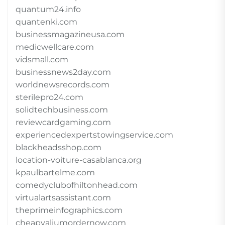
quantum24.info
quantenki.com
businessmagazineusa.com
medicwellcare.com
vidsmall.com
businessnews2day.com
worldnewsrecords.com
sterilepro24.com
solidtechbusiness.com
reviewcardgaming.com
experiencedexpertstowingservice.com
blackheadsshop.com
location-voiture-casablanca.org
kpaulbartelme.com
comedyclubofhiltonhead.com
virtualartsassistant.com
theprimeinfographics.com
cheapvaliumordernow.com