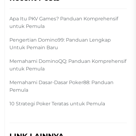
Apa Itu PKV Games? Panduan Komprehensif
untuk Pemula
Pengertian Domino99: Panduan Lengkap
Untuk Pemain Baru
Memahami DominoQQ: Panduan Komprehensif
untuk Pemula
Memahami Dasar-Dasar Poker88: Panduan
Pemula
10 Strategi Poker Teratas untuk Pemula