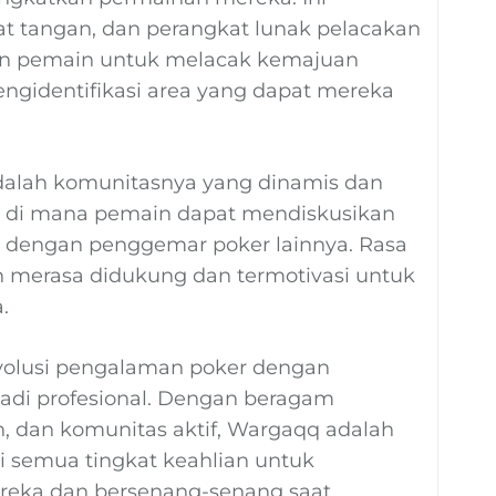
yat tangan, dan perangkat lunak pelacakan
kan pemain untuk melacak kemajuan
ngidentifikasi area yang dapat mereka
adalah komunitasnya yang dinamis dan
um di mana pemain dapat mendiskusikan
ng dengan penggemar poker lainnya. Rasa
merasa didukung dan termotivasi untuk
.
volusi pengalaman poker dengan
i profesional. Dengan beragam
, dan komunitas aktif, Wargaqq adalah
i semua tingkat keahlian untuk
eka dan bersenang-senang saat