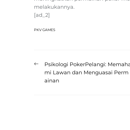
melakukannya.
[ad_2]
PKV GAMES
Post
Previous
Psikologi PokerPelangi: Memah
navigation
post:
mi Lawan dan Menguasai Perm
ainan