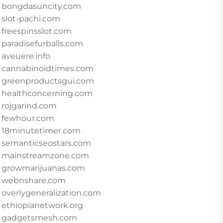
bongdasuncity.com
slot-pachi.com
freespinsslot.com
paradisefurballs.com
aveuere.info
cannabinoidtimes.com
greenproductsgui.com
healthconcerning.com
rojgarind.com
fewhour.com
18minutetimer.com
semanticseostars.com
mainstreamzone.com
growmarijuanas.com
webnshare.com
overlygeneralization.com
ethiopianetwork.org
gadgetsmesh.com