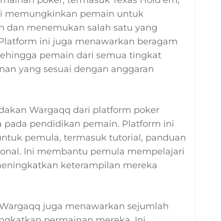
ini memungkinkan pemain untuk
an dan menemukan salah satu yang
 Platform ini juga menawarkan beragam
 sehingga pemain dari semua tingkat
nan yang sesuai dengan anggaran
dakan Wargaqq dari platform poker
 pada pendidikan pemain. Platform ini
tuk pemula, termasuk tutorial, panduan
esional. Ini membantu pemula mempelajari
meningkatkan keterampilan mereka
, Wargaqq juga menawarkan sejumlah
gkatkan permainan mereka. Ini