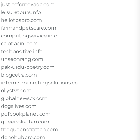
justicefornevada.com
leisuretours.info
hellotbsbro.com
farmandpetscare.com
computingservice.info
caiofracini.com
techpositive.info
unseonrang.com
pak-urdu-poetry.com
blogcetra.com
internetmarketingsolutions.co
ollystvs.com
globalnewscx.com
dogslives.com
pdfbookplanet.com
queenofrattan.com
thequeenofrattan.com
denohubpro.com