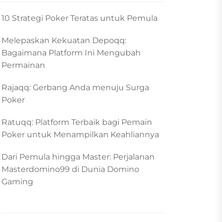
10 Strategi Poker Teratas untuk Pemula
Melepaskan Kekuatan Depoqq:
Bagaimana Platform Ini Mengubah
Permainan
Rajaqq: Gerbang Anda menuju Surga
Poker
Ratuqq: Platform Terbaik bagi Pemain
Poker untuk Menampilkan Keahliannya
Dari Pemula hingga Master: Perjalanan
Masterdomino99 di Dunia Domino
Gaming