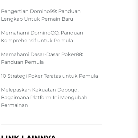
Pengertian Domino99: Panduan
Lengkap Untuk Pemain Baru
Memahami DominoQQ: Panduan
Komprehensif untuk Pemula
Memahami Dasar-Dasar Poker88:
Panduan Pemula
10 Strategi Poker Teratas untuk Pemula
Melepaskan Kekuatan Depoqq:
Bagaimana Platform Ini Mengubah
Permainan