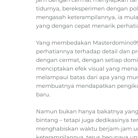
tidurnya, bereksperimen dengan pol
mengasah keterampilannya, ia mula
yang dengan cepat menarik perhat
Yang membedakan Masterdomino99 
perhatiannya terhadap detail dan pr
dengan cermat, dengan setiap domin
menciptakan efek visual yang me
melampaui batas dari apa yang mu
membuatnya mendapatkan pengikut 
baru.
Namun bukan hanya bakatnya yan
bintang – tetapi juga dedikasinya t
menghabiskan waktu berjam-jam u
keterampilannya, terus berupaya un