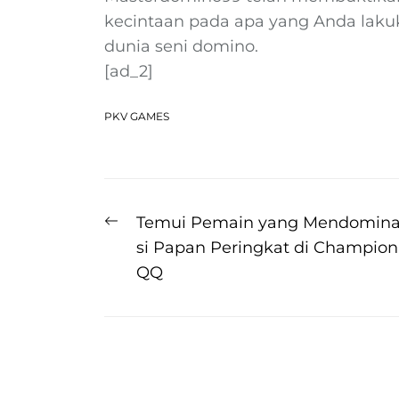
kecintaan pada apa yang Anda lakuk
dunia seni domino.
[ad_2]
PKV GAMES
Post
Previous
Temui Pemain yang Mendomin
navigation
post:
si Papan Peringkat di Champion
QQ