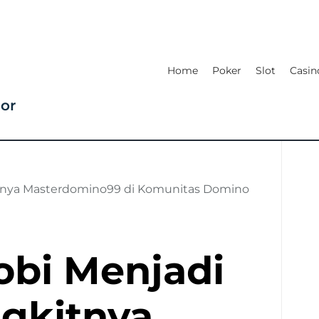
Home
Poker
Slot
Casin
cor
itnya Masterdomino99 di Komunitas Domino
obi Menjadi
ngkitnya