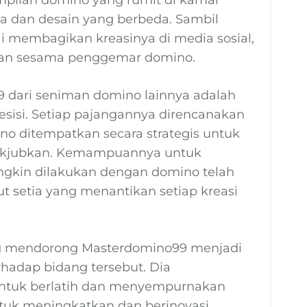
a dan desain yang berbeda. Sambil
i membagikan kreasinya di media sosial,
ian sesama penggemar domino.
dari seniman domino lainnya adalah
esisi. Setiap pajangannya direncanakan
o ditempatkan secara strategis untuk
nakjubkan. Kemampuannya untuk
ngkin dilakukan dengan domino telah
setia yang menantikan setiap kreasi
g mendorong Masterdomino99 menjadi
erhadap bidang tersebut. Dia
ntuk berlatih dan menyempurnakan
tuk meningkatkan dan berinovasi.