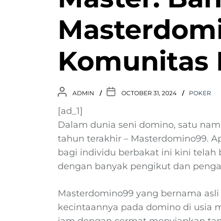
Masterdomi
Komunitas
ADMIN
OCTOBER 31, 2024
POKER
[ad_1]
Dalam dunia seni domino, satu na
tahun terakhir – Masterdomino99. A
bagi individu berbakat ini kini tel
dengan banyak pengikut dan pengak
Masterdomino99 yang bernama asli
kecintaannya pada domino di usia
jam dengan cermat menyiapkan tam