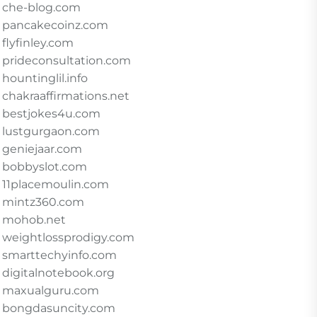
che-blog.com
pancakecoinz.com
flyfinley.com
prideconsultation.com
hountinglil.info
chakraaffirmations.net
bestjokes4u.com
lustgurgaon.com
geniejaar.com
bobbyslot.com
11placemoulin.com
mintz360.com
mohob.net
weightlossprodigy.com
smarttechyinfo.com
digitalnotebook.org
maxualguru.com
bongdasuncity.com