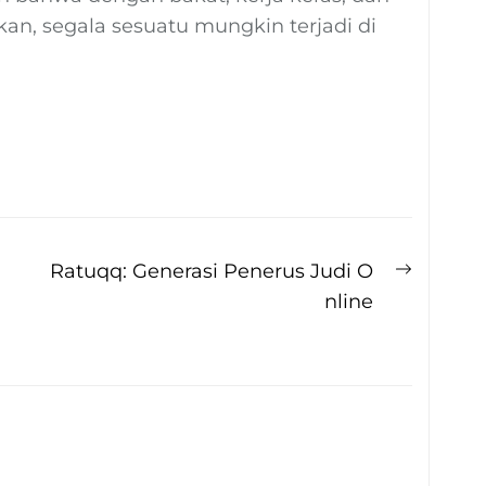
an, segala sesuatu mungkin terjadi di
Next
a
Ratuqq: Generasi Penerus Judi O
post:
nline