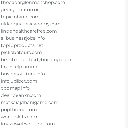
thecedarglenmaltshop.com
georgemason.org
topicinhindi.com
uklanguageacademy.com
lindehealthcarefree.com
allbusinessjobs.info
top10products.net
pickabatours.com
beastmode-bodybuilding.com
financelplan.info
businessfuture.info
infojudibet.com
cbdmap.info
deanbeanxn.com
matkarajdhanigame.com
popthrone.com
world-slots.com
imakewebsolution.com