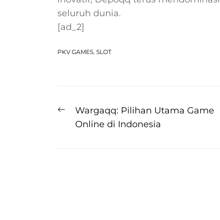
seluruh dunia.
[ad_2]
PKV GAMES
,
SLOT
Post
Previous
Wargaqq: Pilihan Utama Game
navigation
post:
Online di Indonesia