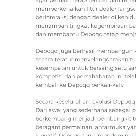
agar pemain tetap terlibat dan terta
memperkenalkan fitur dealer lang
berinteraksi dengan dealer di kehidu
menambah tingkat kegembiraan b
dan membantu Depoqq tetap menjad
Depoqq juga berhasil membangun ko
secara teratur menyelenggarakan 
kesempatan untuk bersaing satu s
kompetisi dan persahabatan ini te
kembali ke Depoqq berkali-kali.
Secara keseluruhan, evolusi Depoqq
Dari awal yang sederhana sebagai p
berkembang menjadi pembangkit ten
beragam permainan, antarmuka yang
inovatif, Depoqq terus mendominasi