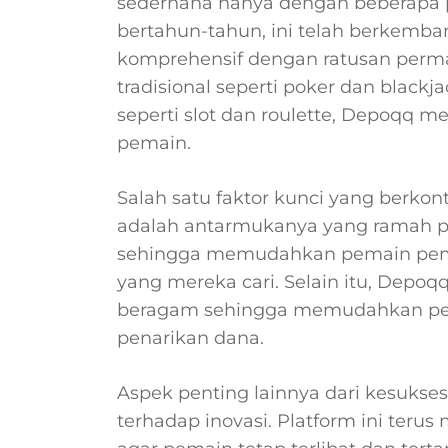
sederhana hanya dengan beberapa 
bertahun-tahun, ini telah berkemb
komprehensif dengan ratusan permai
tradisional seperti poker dan blac
seperti slot dan roulette, Depoqq m
pemain.
Salah satu faktor kunci yang berko
adalah antarmukanya yang ramah pe
sehingga memudahkan pemain pem
yang mereka cari. Selain itu, Dep
beragam sehingga memudahkan pe
penarikan dana.
Aspek penting lainnya dari kesuk
terhadap inovasi. Platform ini teru