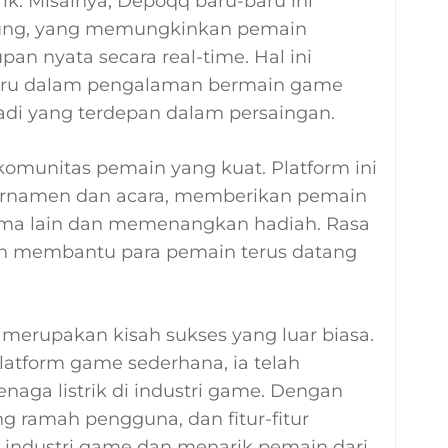
rik. Misalnya, Depoqq baru-baru ini
sung, yang memungkinkan pemain
pan nyata secara real-time. Hal ini
aru dalam pengalaman bermain game
i yang terdepan dalam persaingan.
munitas pemain yang kuat. Platform ini
turnamen dan acara, memberikan pemain
ama lain dan memenangkan hadiah. Rasa
lah membantu para pemain terus datang
 merupakan kisah sukses yang luar biasa.
latform game sederhana, ia telah
aga listrik di industri game. Dengan
 ramah pengguna, dan fitur-fitur
 industri game dan menarik pemain dari