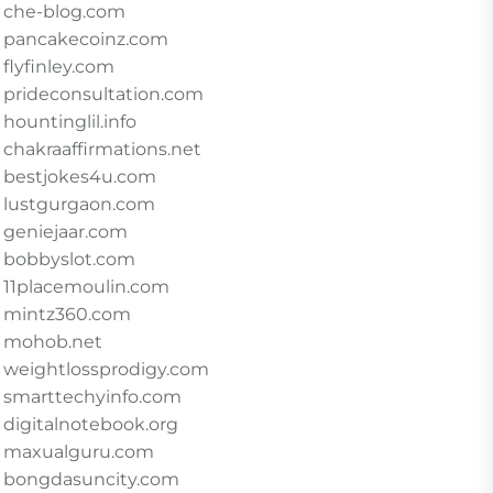
che-blog.com
pancakecoinz.com
flyfinley.com
prideconsultation.com
hountinglil.info
chakraaffirmations.net
bestjokes4u.com
lustgurgaon.com
geniejaar.com
bobbyslot.com
11placemoulin.com
mintz360.com
mohob.net
weightlossprodigy.com
smarttechyinfo.com
digitalnotebook.org
maxualguru.com
bongdasuncity.com