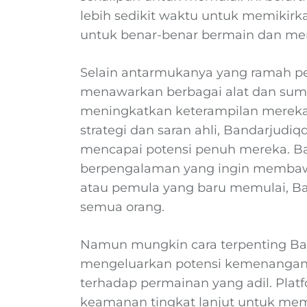
lebih sedikit waktu untuk memikirk
untuk benar-benar bermain dan me
Selain antarmukanya yang ramah p
menawarkan berbagai alat dan su
meningkatkan keterampilan mereka. 
strategi dan saran ahli, Bandarjud
mencapai potensi penuh mereka. Ba
berpengalaman yang ingin membawa
atau pemula yang baru memulai, Ba
semua orang.
Namun mungkin cara terpenting B
mengeluarkan potensi kemenangan
terhadap permainan yang adil. Pla
keamanan tingkat lanjut untuk me