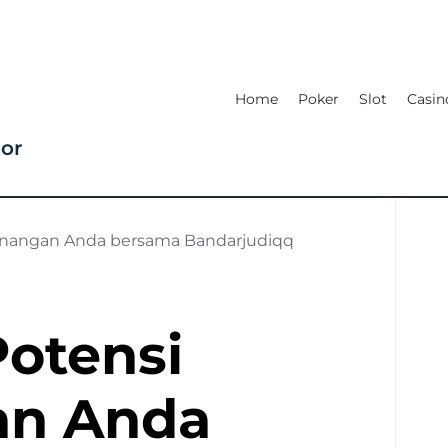
Home
Poker
Slot
Casin
cor
enangan Anda bersama Bandarjudiqq
Potensi
n Anda