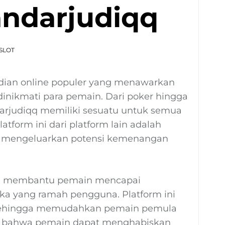
ndarjudiqq
SLOT
udian online populer yang menawarkan
nikmati para pemain. Dari poker hingga
ndarjudiqq memiliki sesuatu untuk semua
orm ini dari platform lain adalah
 mengeluarkan potensi kemenangan
iqq membantu pemain mencapai
ka yang ramah pengguna. Platform ini
, sehingga memudahkan pemain pemula
rti bahwa pemain dapat menghabiskan