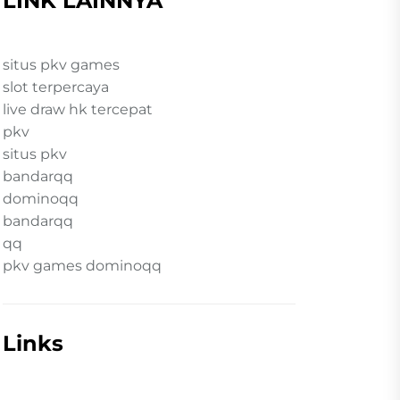
LINK LAINNYA
situs pkv games
slot terpercaya
live draw hk tercepat
pkv
situs pkv
bandarqq
dominoqq
bandarqq
qq
pkv games dominoqq
Links