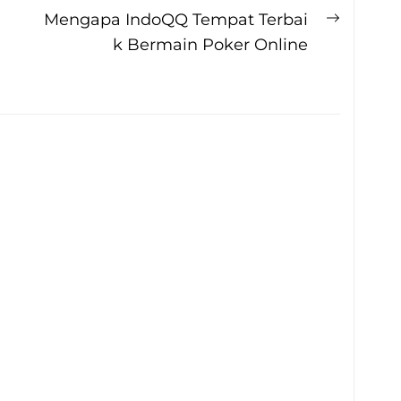
Next
Mengapa IndoQQ Tempat Terbai
post:
k Bermain Poker Online