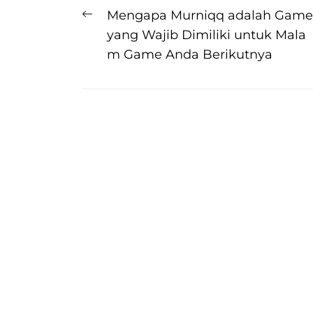
Post
Previous
Mengapa Murniqq adalah Game
navigation
post:
yang Wajib Dimiliki untuk Mala
m Game Anda Berikutnya