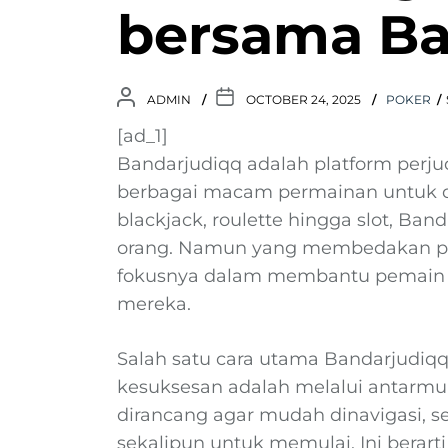
bersama Ba
ADMIN
OCTOBER 24, 2025
POKER
[ad_1]
Bandarjudiqq adalah platform perj
berbagai macam permainan untuk di
blackjack, roulette hingga slot, Ba
orang. Namun yang membedakan platf
fokusnya dalam membantu pemain
mereka.
Salah satu cara utama Bandarjud
kesuksesan adalah melalui antarmu
dirancang agar mudah dinavigasi
sekalipun untuk memulai. Ini bera