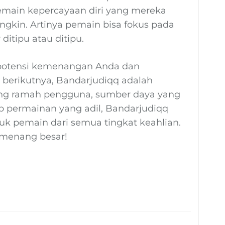
main kepercayaan diri yang mereka
gkin. Artinya pemain bisa fokus pada
itipu atau ditipu.
 potensi kemenangan Anda dan
berikutnya, Bandarjudiqq adalah
ng ramah pengguna, sumber daya yang
 permainan yang adil, Bandarjudiqq
k pemain dari semua tingkat keahlian.
 menang besar!