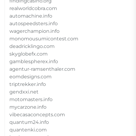
findingcasino.org
realworldcobra.com
automachine.info
autospeedsters.info
wagerchampion.info
monomousumicontest.com
deadricklingo.com
skyglobefx.com
gamblespherex.info
agentur-ramsenthaler.com
eomdesigns.com
triptrekker.info
gendxxi.net
motomasters.info
mycarzone.info
vibecasaconcepts.com
quantum24.info
quantenki.com