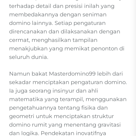
terhadap detail dan presisi inilah yang
membedakannya dengan seniman
domino lainnya. Setiap pengaturan
direncanakan dan dilaksanakan dengan
cermat, menghasilkan tampilan
menakjubkan yang memikat penonton di
seluruh dunia.
Namun bakat Masterdomino99 lebih dari
sekadar menciptakan pengaturan domino.
Ia juga seorang insinyur dan ahli
matematika yang terampil, menggunakan
pengetahuannya tentang fisika dan
geometri untuk menciptakan struktur
domino rumit yang menentang gravitasi
dan logika. Pendekatan inovatifnya