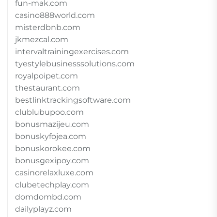
fun-mak.com
casino888world.com
misterdbnb.com
jkmezcal.com
intervaltrainingexercises.com
tyestylebusinesssolutions.com
royalpoipet.com
thestaurant.com
bestlinktrackingsoftware.com
clublubupoo.com
bonusmazijeu.com
bonuskyfojea.com
bonuskorokee.com
bonusgexipoy.com
casinorelaxluxe.com
clubetechplay.com
domdombd.com
dailyplayz.com