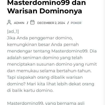
Masterdomino99 dan
Warisan Dominonya
ADMIN
DECEMBER 2, 2024
POKER
[ad_1]
Jika Anda penggemar domino,
kemungkinan besar Anda pernah
mendengar tentang Masterdomino99. Dia
adalah seniman domino yang telah
menciptakan susunan domino yang rumit
dan memukau selama bertahun-tahun.
Tapi siapakah orang dibalik warisan
domino? Mari kita lihat lebih dekat orang
di balik kartu domino.
Masterdomino99, yang bernama asli