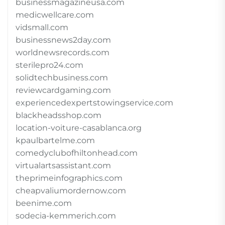
businessmagazineusa.com
medicwellcare.com
vidsmall.com
businessnews2day.com
worldnewsrecords.com
sterilepro24.com
solidtechbusiness.com
reviewcardgaming.com
experiencedexpertstowingservice.com
blackheadsshop.com
location-voiture-casablanca.org
kpaulbartelme.com
comedyclubofhiltonhead.com
virtualartsassistant.com
theprimeinfographics.com
cheapvaliumordernow.com
beenime.com
sodecia-kemmerich.com