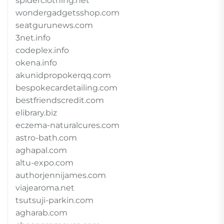
spiderclothing.net
wondergadgetsshop.com
seatgurunews.com
3net.info
codeplex.info
okena.info
akunidpropokerqq.com
bespokecardetailing.com
bestfriendscredit.com
elibrary.biz
eczema-naturalcures.com
astro-bath.com
aghapal.com
altu-expo.com
authorjennijames.com
viajearoma.net
tsutsuji-parkin.com
agharab.com