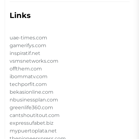
Links
uae-times.com
gamerifys.com
inspiratif.net
vsmsnetworks.com
offthem.com
ibommatv.com
techporfit.com
bekasionline.com
nbusinessplan.com
greenlife360.com
cantshoutitout.com
expressufabet.biz
mypuertoplata.net
thepioneerxpress.com