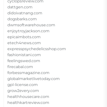
cyclopsreview.com
dattgen.com
didoivatnang.com
dogsbarks.com
dwmsoftwarehouse.com
enjoytroyjackson.com
epicaimbots.com
etech4news.com
expresspsychedelicsshop.com
fashionistani.com
feelingswed.com
firecabal.com
forbessmagazine.com
globalmarketlivetoday.com
gpl-license.com
grow2every.com
healthhousecare.com
healthkartreview.com