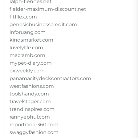
ralph-fiennes.net
fielder-maximum-discount.net
fitfllex.com
genesisbusinesscredit.com
inforuang.com
kindsmarket.com
luvelylife.com
macramb.com
mypet-diary.com
oxweekly.com
panamacitydeckcontractors.com
westfashions.com
toolshandy.com
travelstager.com
trendinspires.com
rannyephul.com
reportradar360.com
swaggyfashion.com