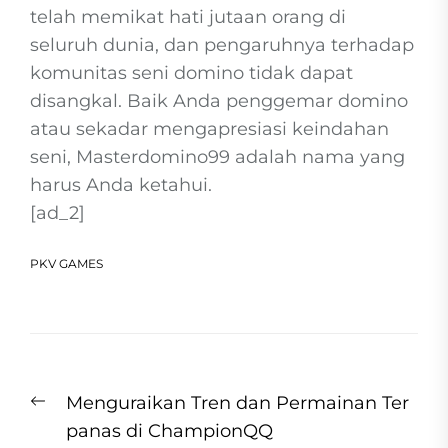
telah memikat hati jutaan orang di
seluruh dunia, dan pengaruhnya terhadap
komunitas seni domino tidak dapat
disangkal. Baik Anda penggemar domino
atau sekadar mengapresiasi keindahan
seni, Masterdomino99 adalah nama yang
harus Anda ketahui.
[ad_2]
PKV GAMES
Post
Previous
Menguraikan Tren dan Permainan Ter
navigation
post:
panas di ChampionQQ