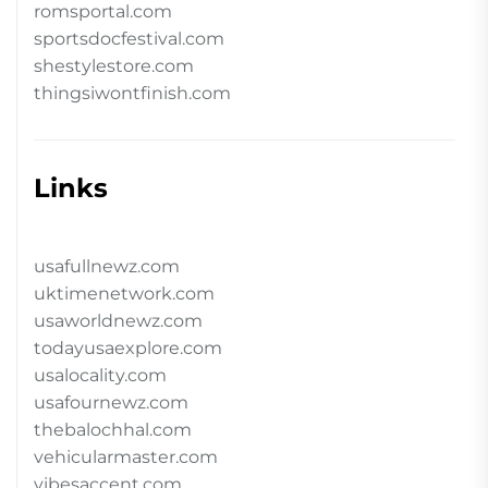
romsportal.com
sportsdocfestival.com
shestylestore.com
thingsiwontfinish.com
Links
usafullnewz.com
uktimenetwork.com
usaworldnewz.com
todayusaexplore.com
usalocality.com
usafournewz.com
thebalochhal.com
vehicularmaster.com
vibesaccent.com