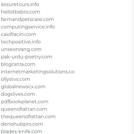
leisuretours.info
hellotbsbro.com
farmandpetscare.com
computingservice.info
caiofracini.com
techpositive.info
unseonrang.com
pak-urdu-poetry.com
blogcetra.com
internetmarketingsolutions.co
ollystvs.com
globalnewscx.com
dogslives.com
pdfbookplanet.com
queenofrattan.com
thequeenofrattan.com
denohubpro.com
blades-knife.com