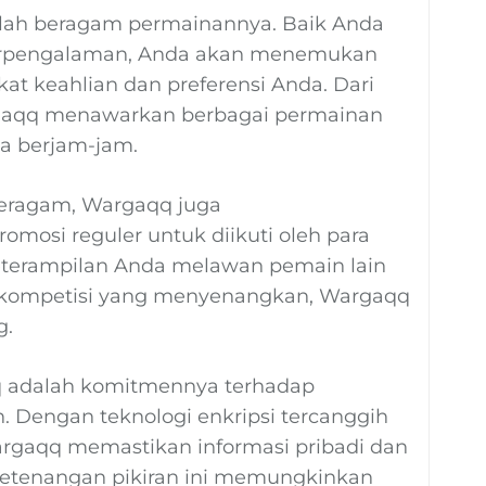
alah beragam permainannya. Baik Anda
berpengalaman, Anda akan menemukan
at keahlian dan preferensi Anda. Dari
gaqq menawarkan berbagai permainan
a berjam-jam.
beragam, Wargaqq juga
mosi reguler untuk diikuti oleh para
eterampilan Anda melawan pemain lain
am kompetisi yang menyenangkan, Wargaqq
g.
qq adalah komitmennya terhadap
Dengan teknologi enkripsi tercanggih
Wargaqq memastikan informasi pribadi dan
 Ketenangan pikiran ini memungkinkan