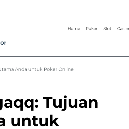
Home
Poker
Slot
Casin
cor
 Utama Anda untuk Poker Online
gaqq: Tujuan
a untuk