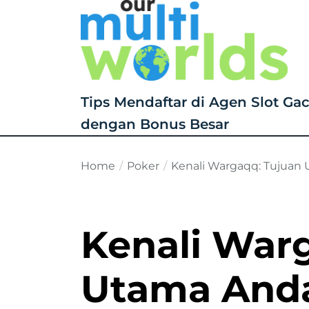
Skip
to
the
content
Tips
Tips Mendaftar di Agen Slot Ga
Mendaftar
dengan Bonus Besar
di
Agen
Home
Poker
Kenali Wargaqq: Tujuan
Slot
Gacor
dengan
Kenali War
Bonus
Besar
Utama And