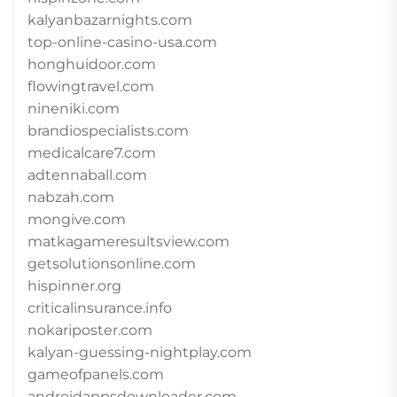
kalyanbazarnights.com
top-online-casino-usa.com
honghuidoor.com
flowingtravel.com
nineniki.com
brandiospecialists.com
medicalcare7.com
adtennaball.com
nabzah.com
mongive.com
matkagameresultsview.com
getsolutionsonline.com
hispinner.org
criticalinsurance.info
nokariposter.com
kalyan-guessing-nightplay.com
gameofpanels.com
androidappsdownloader.com