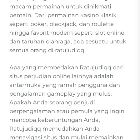
macam permainan untuk dinikmati
pemain. Dari permainan kasino klasik
seperti poker, blackjack, dan roulette
hingga favorit modern seperti slot online
dan taruhan olahraga, ada sesuatu untuk
semua orang di ratujudiqq.
Apa yang membedakan Ratujudiqq dari
situs perjudian online lainnya adalah
antarmuka yang ramah pengguna dan
pengalaman gameplay yang mulus.
Apakah Anda seorang penjudi
berpengalaman atau pemula yang ingin
mencoba keberuntungan Anda,
Ratujudiqq memudahkan Anda
menavigasi situs dan mulai memainkan