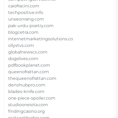
caiofracini.com
techpositive.info
unseonrang.com
pak-urdu-poetry.com
blogcetra.com
internetmarketingsolutions.co
ollystvs.com
globalnewscx.com
dogslives.com
pdfbookplanet.com
queenofrattan.com
thequeenofrattan.com
denohubpro.com
blades-knife.com
one-piece-spoiler.com
studiooneiota.com
findingcasino.org
realworldcobra.com