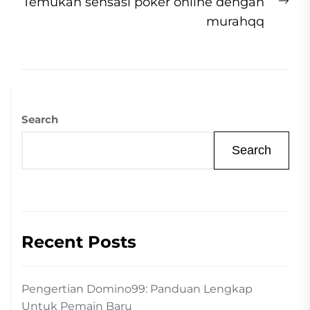
Ne
Temukan sensasi poker online dengan
pos
murahqq
Search
Search
Recent Posts
Pengertian Domino99: Panduan Lengkap
Untuk Pemain Baru