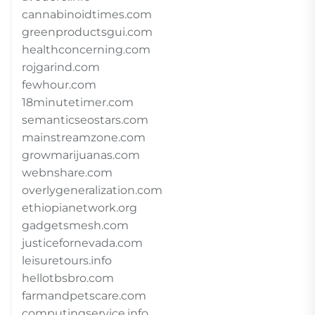
cannabinoidtimes.com
greenproductsgui.com
healthconcerning.com
rojgarind.com
fewhour.com
18minutetimer.com
semanticseostars.com
mainstreamzone.com
growmarijuanas.com
webnshare.com
overlygeneralization.com
ethiopianetwork.org
gadgetsmesh.com
justicefornevada.com
leisuretours.info
hellotbsbro.com
farmandpetscare.com
computingservice.info