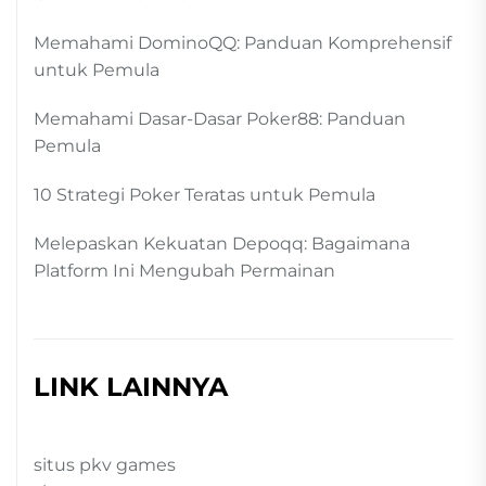
Memahami DominoQQ: Panduan Komprehensif
untuk Pemula
Memahami Dasar-Dasar Poker88: Panduan
Pemula
10 Strategi Poker Teratas untuk Pemula
Melepaskan Kekuatan Depoqq: Bagaimana
Platform Ini Mengubah Permainan
LINK LAINNYA
situs pkv games