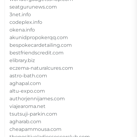
seatgurunews.com
3net.info
codeplex.info
okena.info
akunidpropokerqq.com
bespokecardetailing.com
bestfriendscredit.com
elibrary.biz
eczema-naturalcures.com
astro-bath.com
aghapal.com
altu-expo.com
authorjennijames.com
viajearoma.net
tsutsuji-parkin.com
agharab.com
cheapammousa.com
thepositiveladiessoccerclub.com