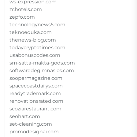
ws-expression.com
zchotels.com
zepfo.com
technologynews5.com
teknoeduka.com
thenews-blog.com
todaycryptotimes.com
usabonuscodes.com
sm-satta-makta-gods.com
softwaredegimnasios.com
soopermagazine.com
spacecoastdailys.com
readytrademark.com
renovationsrated.com
scoziarestaurant.com
seohart.com
set-cleaning.com
promodesignai.com