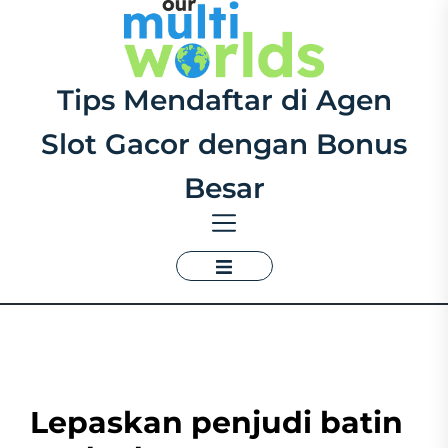
Skip
to
the
content
Tips
Tips Mendaftar di Agen
Mendaftar
Slot Gacor dengan Bonus
di
Agen
Besar
Slot
Gacor
dengan
Bonus
Besar
Lepaskan penjudi batin