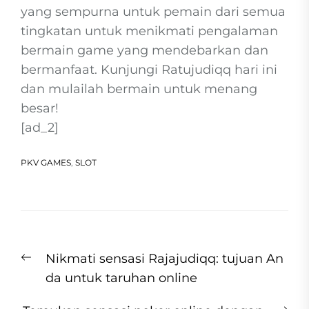
yang sempurna untuk pemain dari semua
tingkatan untuk menikmati pengalaman
bermain game yang mendebarkan dan
bermanfaat. Kunjungi Ratujudiqq hari ini
dan mulailah bermain untuk menang
besar!
[ad_2]
PKV GAMES
,
SLOT
Post
Previous
Nikmati sensasi Rajajudiqq: tujuan An
navigation
post:
da untuk taruhan online