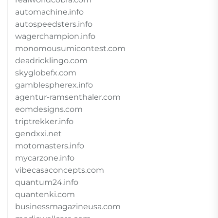
automachine.info
autospeedsters.info
wagerchampion.info
monomousumicontest.com
deadricklingo.com
skyglobefx.com
gamblespherex.info
agentur-ramsenthaler.com
eomdesigns.com
triptrekker.info
gendxxi.net
motomasters.info
mycarzone.info
vibecasaconcepts.com
quantum24.info
quantenki.com
businessmagazineusa.com