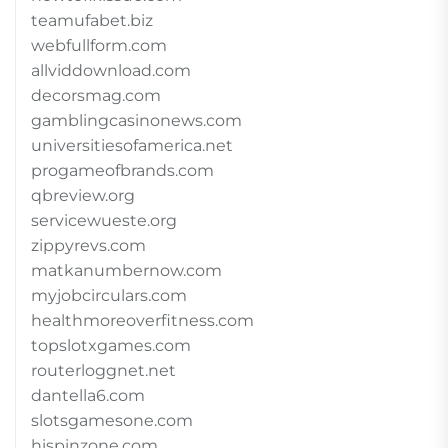
teamufabet.biz
webfullform.com
allviddownload.com
decorsmag.com
gamblingcasinonews.com
universitiesofamerica.net
progameofbrands.com
qbreview.org
servicewueste.org
zippyrevs.com
matkanumbernow.com
myjobcirculars.com
healthmoreoverfitness.com
topslotxgames.com
routerloggnet.net
dantella6.com
slotsgamesone.com
hispinzone.com