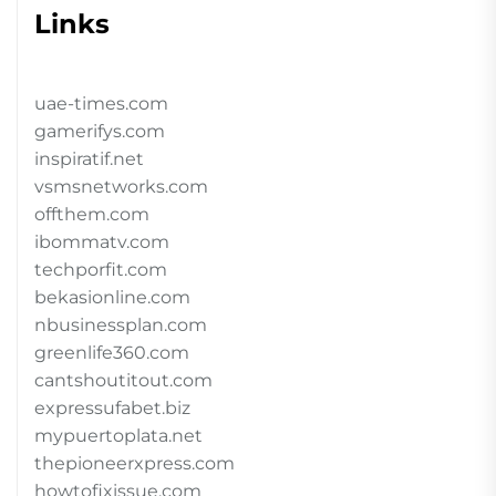
Links
uae-times.com
gamerifys.com
inspiratif.net
vsmsnetworks.com
offthem.com
ibommatv.com
techporfit.com
bekasionline.com
nbusinessplan.com
greenlife360.com
cantshoutitout.com
expressufabet.biz
mypuertoplata.net
thepioneerxpress.com
howtofixissue.com