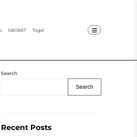
o
SBOBET
Togel
Search
Search
Recent Posts