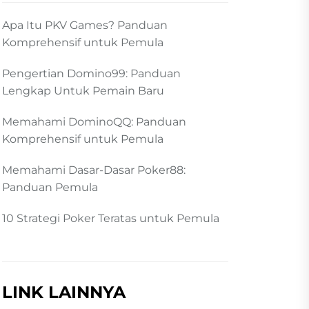
Apa Itu PKV Games? Panduan
Komprehensif untuk Pemula
Pengertian Domino99: Panduan
Lengkap Untuk Pemain Baru
Memahami DominoQQ: Panduan
Komprehensif untuk Pemula
Memahami Dasar-Dasar Poker88:
Panduan Pemula
10 Strategi Poker Teratas untuk Pemula
LINK LAINNYA