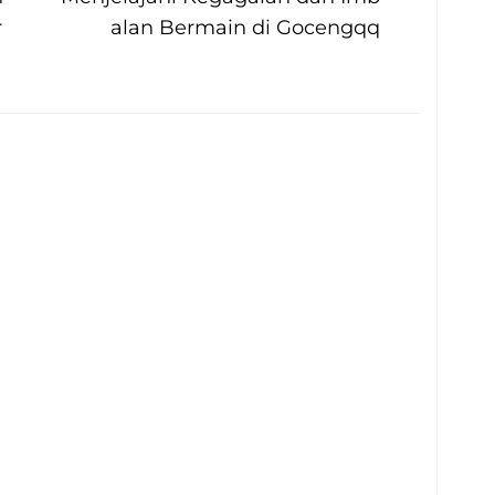
post:
r
alan Bermain di Gocengqq