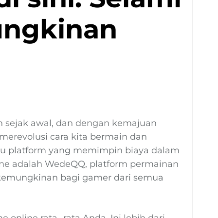
ungkinan
uh sejak awal, dan dengan kemajuan
merevolusi cara kita bermain dan
atu platform yang memimpin biaya dalam
e adalah WedeQQ, platform permainan
kemungkinan bagi gamer dari semua
line rata -rata Anda. Ini lebih dari