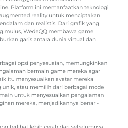
ine. Platform ini memanfaatkan teknologi
an augmented reality untuk menciptakan
alam dan realistis. Dari grafik yang
ang mulus, WedeQQ membawa game
burkan garis antara dunia virtual dan
rbagai opsi penyesuaian, memungkinkan
engalaman bermain game mereka agar
aik itu menyesuaikan avatar mereka,
unik, atau memilih dari berbagai mode
ain untuk menyesuaikan pengalaman
inan mereka, menjadikannya benar -
 terlihat lebih cerah dari sebelumnya,