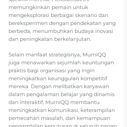
memungkinkan pemain untuk
mengeksplorasi berbagai skenario dan
bereksperimen dengan pendekatan yang
berbeda, menumbuhkan budaya inovasi
dan peningkatan berkelanjutan.
Selain manfaat strategisnya, MurniQQ
juga menawarkan sejumlah keuntungan
praktis bagi organisasi yang ingin
meningkatkan keunggulan kompetitif
mereka. Dengan melibatkan karyawan
dalam pengalaman belajar yang dinamis
dan interaktif, MurniQQ membantu
meningkatkan komunikasi, keterampilan
pemecahan masalah, dan kemampuan
pengambilan keputusan di seluruh papan.