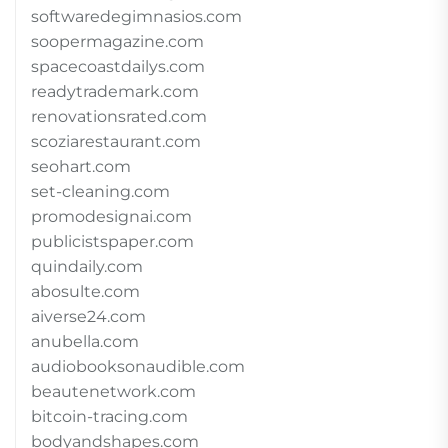
softwaredegimnasios.com
soopermagazine.com
spacecoastdailys.com
readytrademark.com
renovationsrated.com
scoziarestaurant.com
seohart.com
set-cleaning.com
promodesignai.com
publicistspaper.com
quindaily.com
abosulte.com
aiverse24.com
anubella.com
audiobooksonaudible.com
beautenetwork.com
bitcoin-tracing.com
bodyandshapes.com