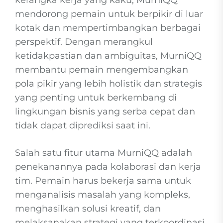
mendorong pemain untuk berpikir di luar
kotak dan mempertimbangkan berbagai
perspektif. Dengan merangkul
ketidakpastian dan ambiguitas, MurniQQ
membantu pemain mengembangkan
pola pikir yang lebih holistik dan strategis
yang penting untuk berkembang di
lingkungan bisnis yang serba cepat dan
tidak dapat diprediksi saat ini.
Salah satu fitur utama MurniQQ adalah
penekanannya pada kolaborasi dan kerja
tim. Pemain harus bekerja sama untuk
menganalisis masalah yang kompleks,
menghasilkan solusi kreatif, dan
melaksanakan strategi yang terkoordinasi.