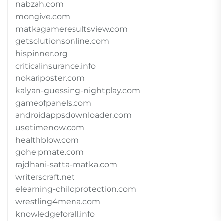
nabzah.com
mongive.com
matkagameresultsview.com
getsolutionsonline.com
hispinner.org
criticalinsurance.info
nokariposter.com
kalyan-guessing-nightplay.com
gameofpanels.com
androidappsdownloader.com
usetimenow.com
healthblow.com
gohelpmate.com
rajdhani-satta-matka.com
writerscraft.net
elearning-childprotection.com
wrestling4mena.com
knowledgeforall.info