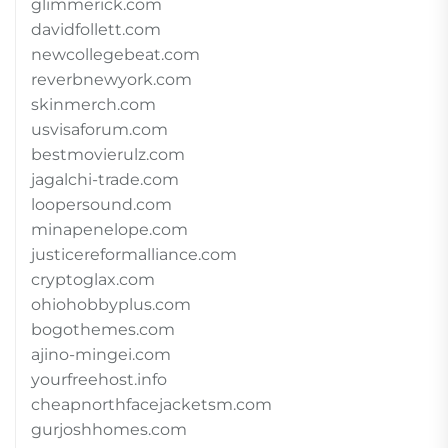
glimmerick.com
davidfollett.com
newcollegebeat.com
reverbnewyork.com
skinmerch.com
usvisaforum.com
bestmovierulz.com
jagalchi-trade.com
loopersound.com
minapenelope.com
justicereformalliance.com
cryptoglax.com
ohiohobbyplus.com
bogothemes.com
ajino-mingei.com
yourfreehost.info
cheapnorthfacejacketsm.com
gurjoshhomes.com