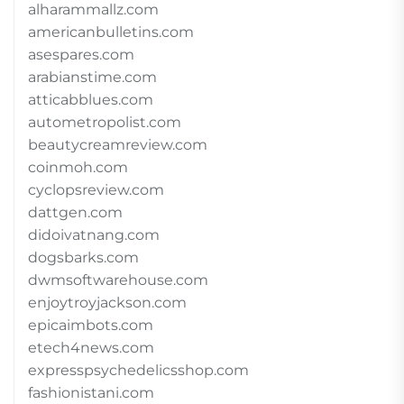
alharammallz.com
americanbulletins.com
asespares.com
arabianstime.com
atticabblues.com
autometropolist.com
beautycreamreview.com
coinmoh.com
cyclopsreview.com
dattgen.com
didoivatnang.com
dogsbarks.com
dwmsoftwarehouse.com
enjoytroyjackson.com
epicaimbots.com
etech4news.com
expresspsychedelicsshop.com
fashionistani.com