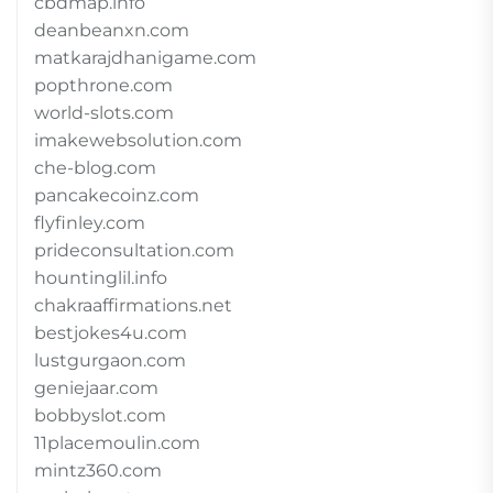
cbdmap.info
deanbeanxn.com
matkarajdhanigame.com
popthrone.com
world-slots.com
imakewebsolution.com
che-blog.com
pancakecoinz.com
flyfinley.com
prideconsultation.com
hountinglil.info
chakraaffirmations.net
bestjokes4u.com
lustgurgaon.com
geniejaar.com
bobbyslot.com
11placemoulin.com
mintz360.com