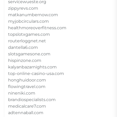
servicewueste.org
zippyrevs.com
matkanumbernow.com
myjobcirculars.com
healthmoreoverfitness.com
topslotxgames.com
routerloggnet.net
dantella6.com
slotsgamesone.com
hispinzone.com
kalyanbazarnights.com
top-online-casino-usa.com
honghuidoor.com
flowingtravel.com
nineniki.com
brandiospecialists.com
medicalcare7.com
adtennaball.com