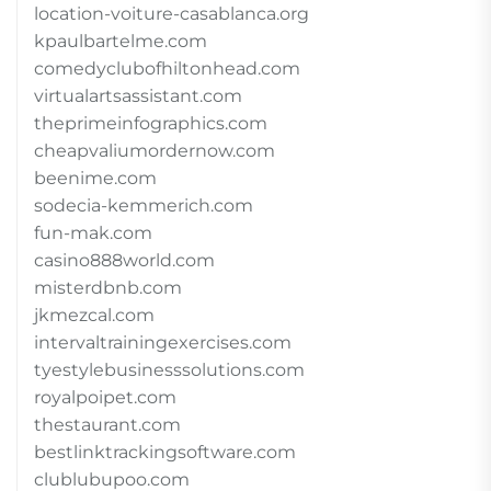
location-voiture-casablanca.org
kpaulbartelme.com
comedyclubofhiltonhead.com
virtualartsassistant.com
theprimeinfographics.com
cheapvaliumordernow.com
beenime.com
sodecia-kemmerich.com
fun-mak.com
casino888world.com
misterdbnb.com
jkmezcal.com
intervaltrainingexercises.com
tyestylebusinesssolutions.com
royalpoipet.com
thestaurant.com
bestlinktrackingsoftware.com
clublubupoo.com