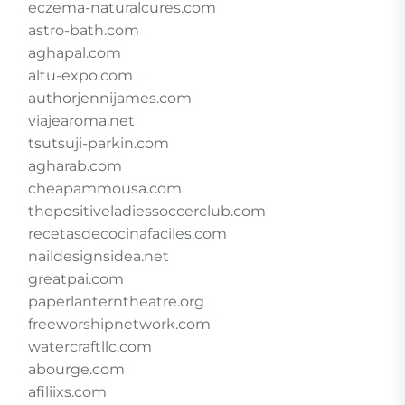
eczema-naturalcures.com
astro-bath.com
aghapal.com
altu-expo.com
authorjennijames.com
viajearoma.net
tsutsuji-parkin.com
agharab.com
cheapammousa.com
thepositiveladiessoccerclub.com
recetasdecocinafaciles.com
naildesignsidea.net
greatpai.com
paperlanterntheatre.org
freeworshipnetwork.com
watercraftllc.com
abourge.com
afiliixs.com