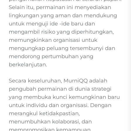
Selain itu, permainan ini menyediakan
lingkungan yang aman dan mendukung
untuk menguji ide -ide baru dan
mengambil risiko yang diperhitungkan,
memungkinkan organisasi untuk
mengungkap peluang tersembunyi dan
mendorong pertumbuhan yang
berkelanjutan.
Secara keseluruhan, MurniQQ adalah
pengubah permainan di dunia strategi
yang membuka kunci kemungkinan baru
untuk individu dan organisasi. Dengan
merangkul ketidakpastian,
menumbuhkan kolaborasi, dan
mempromosikan kemampuan