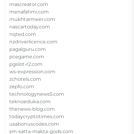
mascreator.com
menafahmi.com
mukhtarmeer.com
nascartoday.com
nqted.com
nzdriverlicence.com
pagalguru.com
pcegame.com
pgslot-r2.com
ws-expression.com
zchotels.com
zepfo.com
technologynews5.com
teknoeduka.com
thenews-blog.com
todaycryptotimes.com
usabonuscodes.com
sm-satta-makta-gods.com