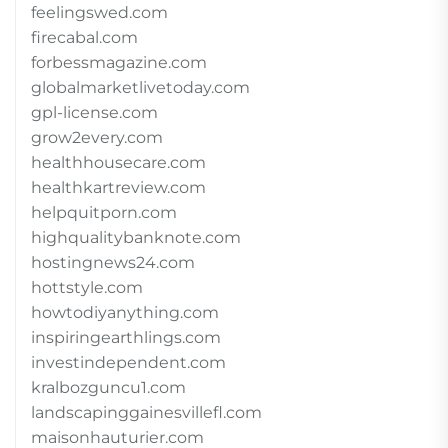
feelingswed.com
firecabal.com
forbessmagazine.com
globalmarketlivetoday.com
gpl-license.com
grow2every.com
healthhousecare.com
healthkartreview.com
helpquitporn.com
highqualitybanknote.com
hostingnews24.com
hottstyle.com
howtodiyanything.com
inspiringearthlings.com
investindependent.com
kralbozguncu1.com
landscapinggainesvillefl.com
maisonhauturier.com