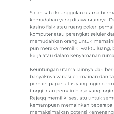
Salah satu keunggulan utama bermai
kemudahan yang ditawarkannya. Da
kasino fisik atau ruang poker, pem
komputer atau perangkat seluler da
memudahkan orang untuk memaink
pun mereka memiliki waktu luang, b
kerja atau dalam kenyamanan rumah
Keuntungan utama lainnya dari berm
banyaknya variasi permainan dan ta
pemain papan atas yang ingin berm
tinggi atau pemain biasa yang ingin
Rajaqq memiliki sesuatu untuk sem
kemampuan memainkan beberapa ta
memaksimalkan potensi kemenanga