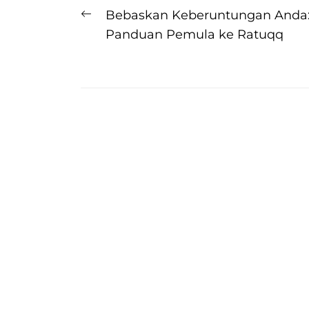
Post
Previous
Bebaskan Keberuntungan Anda
navigation
post:
Panduan Pemula ke Ratuqq