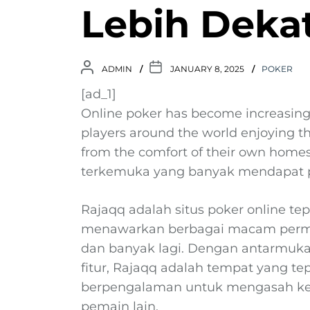
Lebih Deka
ADMIN
JANUARY 8, 2025
POKER
[ad_1]
Online poker has become increasingly
players around the world enjoying th
from the comfort of their own homes
terkemuka yang banyak mendapat p
Rajaqq adalah situs poker online te
menawarkan berbagai macam perma
dan banyak lagi. Dengan antarmu
fitur, Rajaqq adalah tempat yang t
berpengalaman untuk mengasah ke
pemain lain.