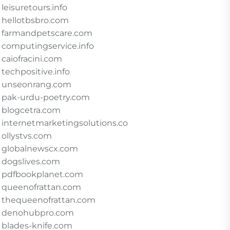
leisuretours.info
hellotbsbro.com
farmandpetscare.com
computingservice.info
caiofracini.com
techpositive.info
unseonrang.com
pak-urdu-poetry.com
blogcetra.com
internetmarketingsolutions.co
ollystvs.com
globalnewscx.com
dogslives.com
pdfbookplanet.com
queenofrattan.com
thequeenofrattan.com
denohubpro.com
blades-knife.com