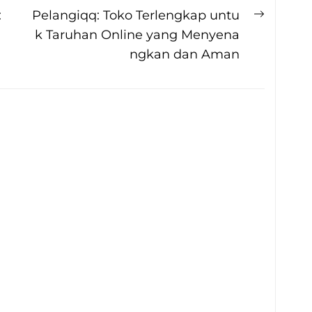
Next
:
Pelangiqq: Toko Terlengkap untu
post:
k Taruhan Online yang Menyena
ngkan dan Aman