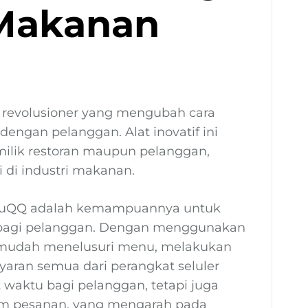
 Makanan
 revolusioner yang mengubah cara
 dengan pelanggan. Alat inovatif ini
lik restoran maupun pelanggan,
 di industri makanan.
enuQQ adalah kemampuannya untuk
bagi pelanggan. Dengan menggunakan
 mudah menelusuri menu, melakukan
ran semua dari perangkat seluler
waktu bagi pelanggan, tetapi juga
am pesanan, yang mengarah pada