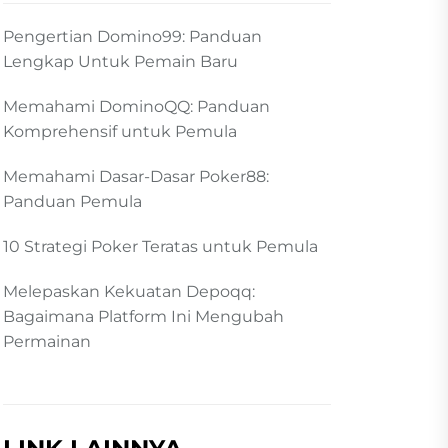
Pengertian Domino99: Panduan
Lengkap Untuk Pemain Baru
Memahami DominoQQ: Panduan
Komprehensif untuk Pemula
Memahami Dasar-Dasar Poker88:
Panduan Pemula
10 Strategi Poker Teratas untuk Pemula
Melepaskan Kekuatan Depoqq:
Bagaimana Platform Ini Mengubah
Permainan