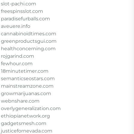
slot-pachi.com
freespinsslot.com
paradisefurballs.com
aveuere.info
cannabinoidtimes.com
greenproductsgui.com
healthconcerning.com
rojgarind.com
fewhour.com
18minutetimer.com
semanticseostars.com
mainstreamzone.com
growmarijuanas.com
webnshare.com
overlygeneralization.com
ethiopianetwork.org
gadgetsmesh.com
justicefornevada.com