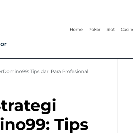
Home
Poker
Slot
Casin
cor
Domino99: Tips dari Para Profesional
rategi
no99: Tips