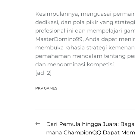
Kesimpulannya, menguasai perma
dedikasi, dan pola pikir yang strate
profesional ini dan mempelajari ga
MasterDomino99, Anda dapat menin
membuka rahasia strategi kemenang
pemahaman mendalam tentang perm
dan mendominasi kompetisi.
[ad_2]
PKV GAMES
Post
Previous
Dari Pemula hingga Juara: Baga
navigation
post:
mana ChampionQQ Dapat Me