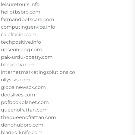
leisuretours.info
hellotbsbro.com
farmandpetscare.com
computingservice.info
caiofracini.com
techpositive.info
unseonrang.com
pak-urdu-poetry.com
blogcetra.com
internetmarketingsolutions.co
ollystvs.com
globalnewscx.com
dogslives.com
pdfbookplanet.com
queenofrattan.com
thequeenofrattan.com
denohubpro.com
blades-knife.com