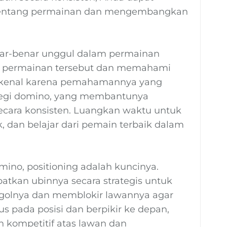
entang permainan dan mengembangkan
enar-benar unggul dalam permainan
i permainan tersebut dan memahami
ikenal karena pemahamannya yang
tegi domino, yang membantunya
cara konsisten. Luangkan waktu untuk
k, dan belajar dari pemain terbaik dalam
mino, positioning adalah kuncinya.
kan ubinnya secara strategis untuk
golnya dan memblokir lawannya agar
s pada posisi dan berpikir ke depan,
kompetitif atas lawan dan