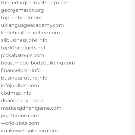
thecedarglenmaltshop.com
georgemason.org
topicinhindi.com
uklanguageacademy.com
lindehealthcarefree.com
allbusinessjobs.info
top10products.net
pickabatours.com
beastmode-bodybuilding.com
financelplan.info
businessfuture.info
infojudibet.com
cbdmap.info
deanbeanxn.com
matkarajdhanigame.com
popthrone.com
world-slots.com
imakewebsolution.com