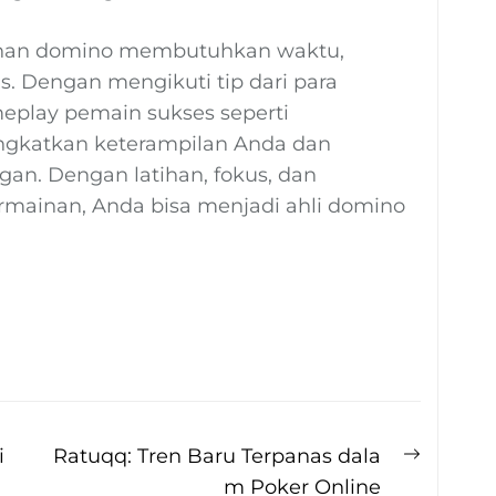
inan domino membutuhkan waktu,
gis. Dengan mengikuti tip dari para
meplay pemain sukses seperti
gkatkan keterampilan Anda dan
an. Dengan latihan, fokus, dan
ainan, Anda bisa menjadi ahli domino
Next
i
Ratuqq: Tren Baru Terpanas dala
post:
m
m Poker Online