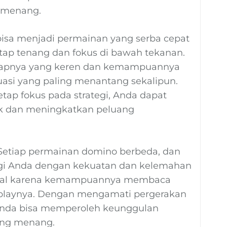
 menang.
bisa menjadi permainan yang serba cepat
tap tenang dan fokus di bawah tekanan.
ikapnya yang keren dan kemampuannya
uasi yang paling menantang sekalipun.
ap fokus pada strategi, Anda dapat
k dan meningkatkan peluang
 Setiap permainan domino berbeda, dan
egi Anda dengan kekuatan dan kelemahan
enal karena kemampuannya membaca
laynya. Dengan mengamati pergerakan
 Anda bisa memperoleh keunggulan
ang menang.