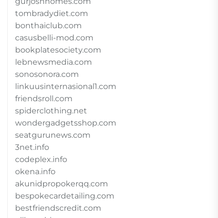
gurjoshhomes.com
tombradydiet.com
bonthaiclub.com
casusbelli-mod.com
bookplatesociety.com
lebnewsmedia.com
sonosonora.com
linkuusinternasional1.com
friendsroll.com
spiderclothing.net
wondergadgetsshop.com
seatgurunews.com
3net.info
codeplex.info
okena.info
akunidpropokerqq.com
bespokecardetailing.com
bestfriendscredit.com