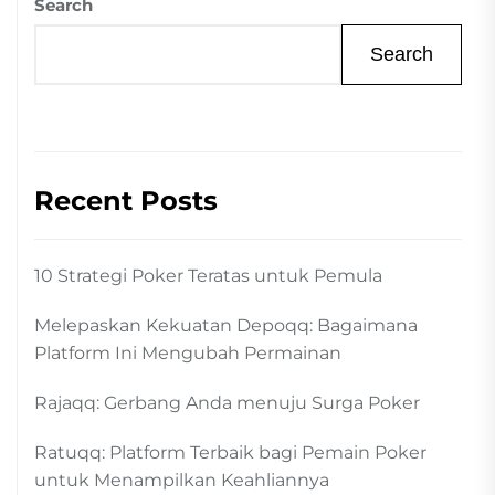
Search
Search
Recent Posts
10 Strategi Poker Teratas untuk Pemula
Melepaskan Kekuatan Depoqq: Bagaimana
Platform Ini Mengubah Permainan
Rajaqq: Gerbang Anda menuju Surga Poker
Ratuqq: Platform Terbaik bagi Pemain Poker
untuk Menampilkan Keahliannya