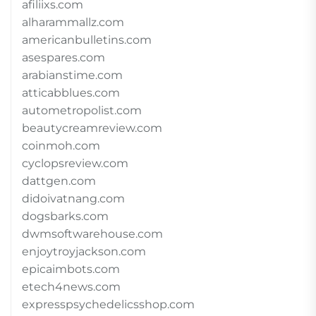
afiliixs.com
alharammallz.com
americanbulletins.com
asespares.com
arabianstime.com
atticabblues.com
autometropolist.com
beautycreamreview.com
coinmoh.com
cyclopsreview.com
dattgen.com
didoivatnang.com
dogsbarks.com
dwmsoftwarehouse.com
enjoytroyjackson.com
epicaimbots.com
etech4news.com
expresspsychedelicsshop.com