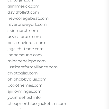
cultofjim.com
glimmerick.com
davidfollett.com
newcollegebeat.com
reverbnewyork.com
skinmerch.com
usvisaforum.com
bestmovierulz.com
jagalchi-trade.com
loopersound.com
minapenelope.com
justicereformalliance.com
cryptoglax.com
ohiohobbyplus.com
bogothemes.com
ajino-mingei.com
yourfreehost.info
cheapnorthfacejacketsm.com