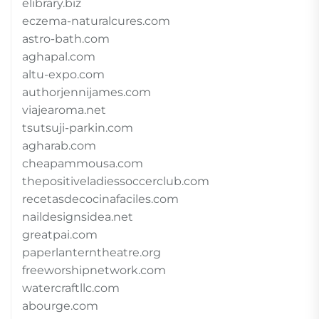
elibrary.biz
eczema-naturalcures.com
astro-bath.com
aghapal.com
altu-expo.com
authorjennijames.com
viajearoma.net
tsutsuji-parkin.com
agharab.com
cheapammousa.com
thepositiveladiessoccerclub.com
recetasdecocinafaciles.com
naildesignsidea.net
greatpai.com
paperlanterntheatre.org
freeworshipnetwork.com
watercraftllc.com
abourge.com