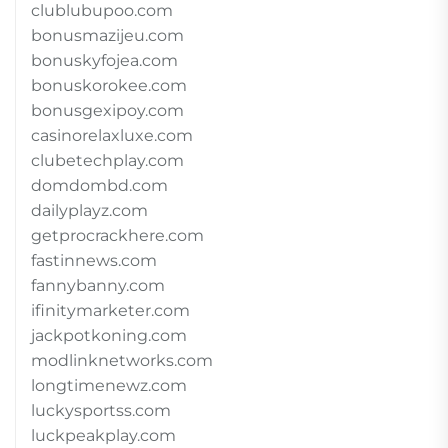
clublubupoo.com
bonusmazijeu.com
bonuskyfojea.com
bonuskorokee.com
bonusgexipoy.com
casinorelaxluxe.com
clubetechplay.com
domdombd.com
dailyplayz.com
getprocrackhere.com
fastinnews.com
fannybanny.com
ifinitymarketer.com
jackpotkoning.com
modlinknetworks.com
longtimenewz.com
luckysportss.com
luckpeakplay.com