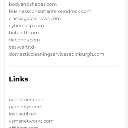
bodyandshapes.com
businessconsultantsroundrock.com
classicglobalnews.com
cybercusp.com
britaintt.com
deconds.com
easycartltd-
domesticcleaningservicesedinburgh.com
Links
uae-times.com
gamerifys.com
inspiratif.net
vsmsnetworks.com