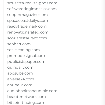
sm-satta-makta-gods.com
softwaredegimnasios.com
soopermagazine.com
spacecoastdailys.com
readytrademark.com
renovationsrated.com
scoziarestaurant.com
seohart.com
set-cleaning.com
promodesignai.com
publicistspaper.com
quindaily.com
abosulte.com
aiverse24.com
anubella.com
audiobooksonaudible.com
beautenetwork.com
bitcoin-tracing.com