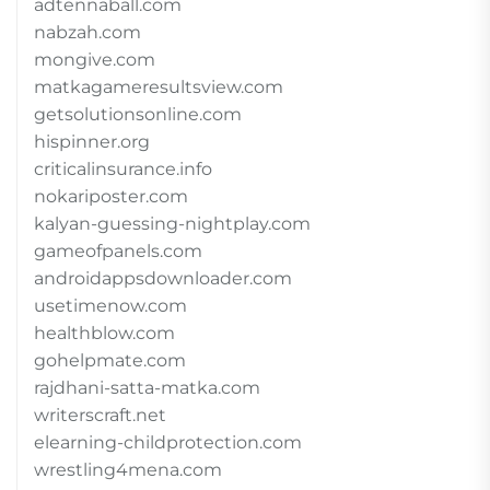
adtennaball.com
nabzah.com
mongive.com
matkagameresultsview.com
getsolutionsonline.com
hispinner.org
criticalinsurance.info
nokariposter.com
kalyan-guessing-nightplay.com
gameofpanels.com
androidappsdownloader.com
usetimenow.com
healthblow.com
gohelpmate.com
rajdhani-satta-matka.com
writerscraft.net
elearning-childprotection.com
wrestling4mena.com