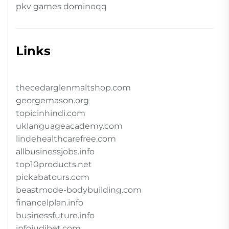
pkv games dominoqq
Links
thecedarglenmaltshop.com
georgemason.org
topicinhindi.com
uklanguageacademy.com
lindehealthcarefree.com
allbusinessjobs.info
top10products.net
pickabatours.com
beastmode-bodybuilding.com
financelplan.info
businessfuture.info
infojudibet.com