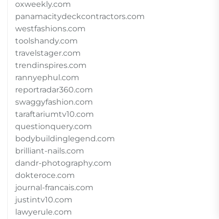
oxweekly.com
panamacitydeckcontractors.com
westfashions.com
toolshandy.com
travelstager.com
trendinspires.com
rannyephul.com
reportradar360.com
swaggyfashion.com
taraftariumtv10.com
questionquery.com
bodybuildinglegend.com
brilliant-nails.com
dandr-photography.com
dokteroce.com
journal-francais.com
justintv10.com
lawyerule.com