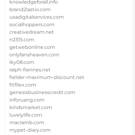
knowledgeforall.info
brand2lastio.com
usadigitalservices.com
socialhoppers.com
creativedream.net
n2315.com
getwebonline.com
onlyfansheaven.com
lky08.com
ralph-fiennes.net
fielder-maximum-discount.net
fitfllex.com
genesisbusinesscredit.com
inforuang.com
kindsmarket.com
luvelylife.com
macramb.com
mypet-diary.com