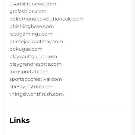
usamicronews.com
grofashion.com
pokemongoevolutioncalc.com
phishingbase.com
racegamings.com
primejackpotstay.com
pokugaa.com
playvaultgame.com
playgrandresorts.com
romsportal.com
sportsdocfestival.com
shestylestore.com
thingsiwontfinish.com
Links