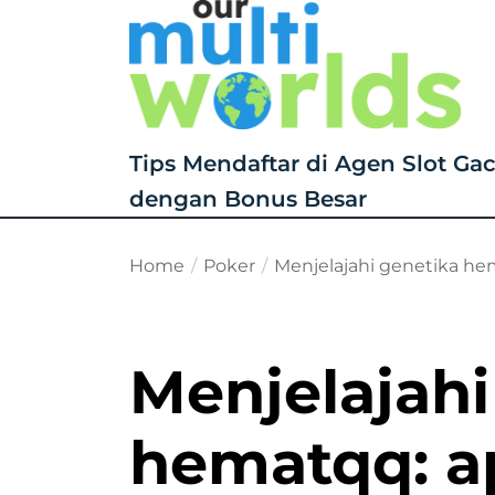
Skip
to
the
content
Tips
Tips Mendaftar di Agen Slot Ga
Mendaftar
dengan Bonus Besar
di
Agen
Home
Poker
Menjelajahi genetika hem
Slot
Gacor
dengan
Menjelajahi
Bonus
Besar
hematqq: a