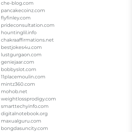
che-blog.com
pancakecoinz.com
flyfinley.com
prideconsultation.com
hountinglil.info
chakraaffirmations.net
bestjokes4u.com
lustgurgaon.com
geniejaar.com
bobbyslot.com
11placemoulin.com
mintz360.com
mohob.net
weightlossprodigy.com
smarttechyinfo.com
digitalnotebook.org
maxualguru.com
bongdasuncity.com