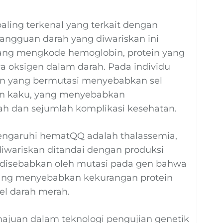
aling terkenal yang terkait dengan
angguan darah yang diwariskan ini
ang mengkode hemoglobin, protein yang
oksigen dalam darah. Pada individu
in yang bermutasi menyebabkan sel
an kaku, yang menyebabkan
 dan sejumlah komplikasi kesehatan.
ngaruhi hematQQ adalah thalassemia,
wariskan ditandai dengan produksi
 disebabkan oleh mutasi pada gen bahwa
yang menyebabkan kekurangan protein
el darah merah.
majuan dalam teknologi pengujian genetik