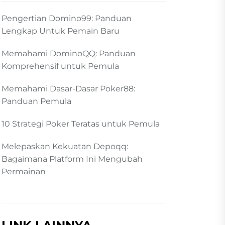
Pengertian Domino99: Panduan
Lengkap Untuk Pemain Baru
Memahami DominoQQ: Panduan
Komprehensif untuk Pemula
Memahami Dasar-Dasar Poker88:
Panduan Pemula
10 Strategi Poker Teratas untuk Pemula
Melepaskan Kekuatan Depoqq:
Bagaimana Platform Ini Mengubah
Permainan