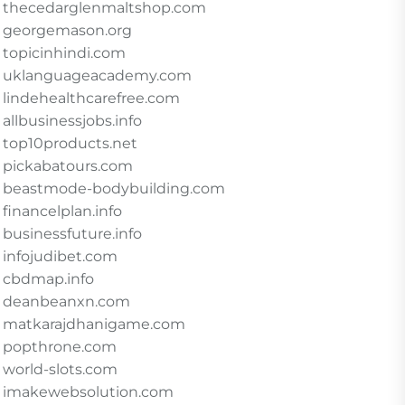
thecedarglenmaltshop.com
georgemason.org
topicinhindi.com
uklanguageacademy.com
lindehealthcarefree.com
allbusinessjobs.info
top10products.net
pickabatours.com
beastmode-bodybuilding.com
financelplan.info
businessfuture.info
infojudibet.com
cbdmap.info
deanbeanxn.com
matkarajdhanigame.com
popthrone.com
world-slots.com
imakewebsolution.com