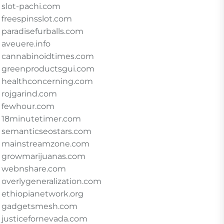
slot-pachi.com
freespinsslot.com
paradisefurballs.com
aveuere.info
cannabinoidtimes.com
greenproductsgui.com
healthconcerning.com
rojgarind.com
fewhour.com
18minutetimer.com
semanticseostars.com
mainstreamzone.com
growmarijuanas.com
webnshare.com
overlygeneralization.com
ethiopianetwork.org
gadgetsmesh.com
justicefornevada.com