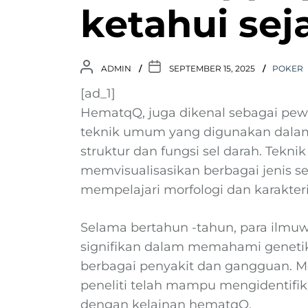
ketahui sej
ADMIN
SEPTEMBER 15, 2025
POKER
[ad_1]
HematqQ, juga dikenal sebagai pew
teknik umum yang digunakan dalam
struktur dan fungsi sel darah. Tekn
memvisualisasikan berbagai jenis s
mempelajari morfologi dan karakteri
Selama bertahun -tahun, para ilm
signifikan dalam memahami genet
berbagai penyakit dan gangguan. Me
peneliti telah mampu mengidentifika
dengan kelainan hematqQ.