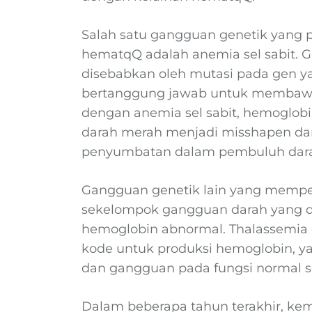
Salah satu gangguan genetik yang p
hematqQ adalah anemia sel sabit. G
disebabkan oleh mutasi pada gen y
bertanggung jawab untuk membawa 
dengan anemia sel sabit, hemoglob
darah merah menjadi misshapen d
penyumbatan dalam pembuluh darah
Gangguan genetik lain yang mempe
sekelompok gangguan darah yang di
hemoglobin abnormal. Thalassemia
kode untuk produksi hemoglobin, 
dan gangguan pada fungsi normal s
Dalam beberapa tahun terakhir, ke