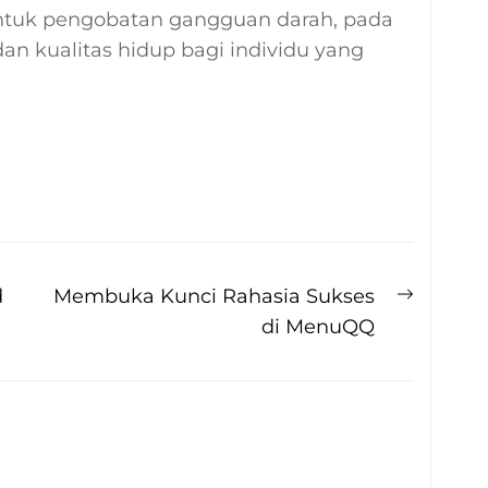
 untuk pengobatan gangguan darah, pada
n kualitas hidup bagi individu yang
Next
d
Membuka Kunci Rahasia Sukses
post:
di MenuQQ