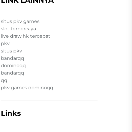
LINK LAINNYA
situs pkv games
slot terpercaya
live draw hk tercepat
pkv
situs pkv
bandarqq
dominoqq
bandarqq
qq
pkv games dominoqq
Links