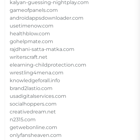
kalyan-guessing-nightplay.com
gameofpanels.com
androidappsdownloader.com
usetimenow.com
healthblow.com
gohelpmate.com
rajdhani-satta-matka.com
writerscraft.net
elearning-childprotection.com
wrestling4mena.com
knowledgeforall.info
brand2lastio.com
usadigitalservices.com
socialhoppers.com
creativedream.net
n2315.com
getwebonline.com
onlyfansheaven.com