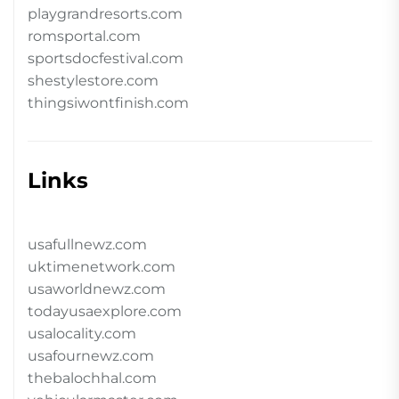
playgrandresorts.com
romsportal.com
sportsdocfestival.com
shestylestore.com
thingsiwontfinish.com
Links
usafullnewz.com
uktimenetwork.com
usaworldnewz.com
todayusaexplore.com
usalocality.com
usafournewz.com
thebalochhal.com