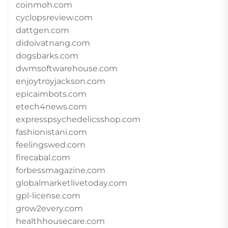
coinmoh.com
cyclopsreview.com
dattgen.com
didoivatnang.com
dogsbarks.com
dwmsoftwarehouse.com
enjoytroyjackson.com
epicaimbots.com
etech4news.com
expresspsychedelicsshop.com
fashionistani.com
feelingswed.com
firecabal.com
forbessmagazine.com
globalmarketlivetoday.com
gpl-license.com
grow2every.com
healthhousecare.com