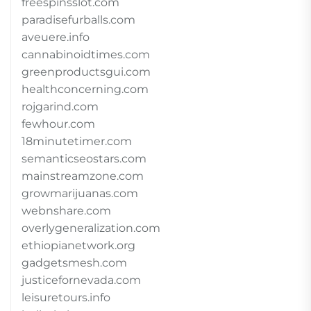
freespinsslot.com
paradisefurballs.com
aveuere.info
cannabinoidtimes.com
greenproductsgui.com
healthconcerning.com
rojgarind.com
fewhour.com
18minutetimer.com
semanticseostars.com
mainstreamzone.com
growmarijuanas.com
webnshare.com
overlygeneralization.com
ethiopianetwork.org
gadgetsmesh.com
justicefornevada.com
leisuretours.info