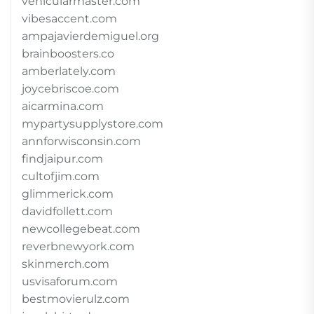
vehicularmaster.com
vibesaccent.com
ampajavierdemiguel.org
brainboosters.co
amberlately.com
joycebriscoe.com
aicarmina.com
mypartysupplystore.com
annforwisconsin.com
findjaipur.com
cultofjim.com
glimmerick.com
davidfollett.com
newcollegebeat.com
reverbnewyork.com
skinmerch.com
usvisaforum.com
bestmovierulz.com