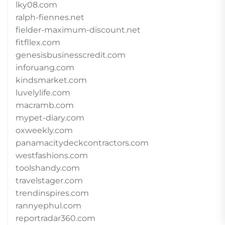
lky08.com
ralph-fiennes.net
fielder-maximum-discount.net
fitfllex.com
genesisbusinesscredit.com
inforuang.com
kindsmarket.com
luvelylife.com
macramb.com
mypet-diary.com
oxweekly.com
panamacitydeckcontractors.com
westfashions.com
toolshandy.com
travelstager.com
trendinspires.com
rannyephul.com
reportradar360.com