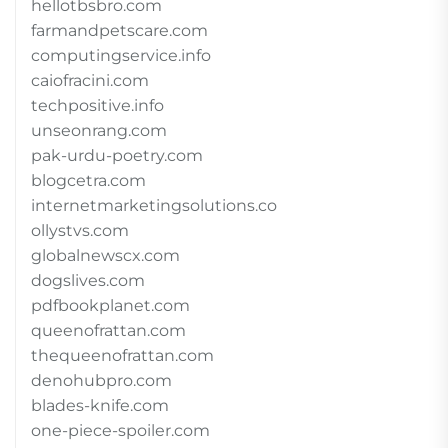
hellotbsbro.com
farmandpetscare.com
computingservice.info
caiofracini.com
techpositive.info
unseonrang.com
pak-urdu-poetry.com
blogcetra.com
internetmarketingsolutions.co
ollystvs.com
globalnewscx.com
dogslives.com
pdfbookplanet.com
queenofrattan.com
thequeenofrattan.com
denohubpro.com
blades-knife.com
one-piece-spoiler.com