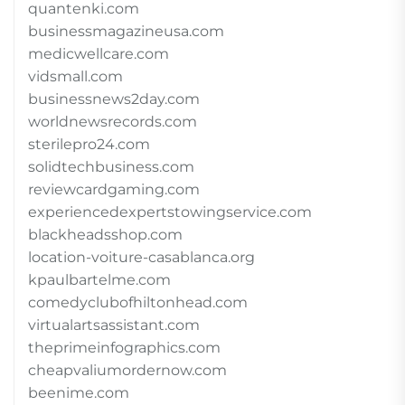
quantenki.com
businessmagazineusa.com
medicwellcare.com
vidsmall.com
businessnews2day.com
worldnewsrecords.com
sterilepro24.com
solidtechbusiness.com
reviewcardgaming.com
experiencedexpertstowingservice.com
blackheadsshop.com
location-voiture-casablanca.org
kpaulbartelme.com
comedyclubofhiltonhead.com
virtualartsassistant.com
theprimeinfographics.com
cheapvaliumordernow.com
beenime.com