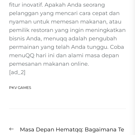
fitur inovatif. Apakah Anda seorang
pelanggan yang mencari cara cepat dan
nyaman untuk memesan makanan, atau
pemilik restoran yang ingin meningkatkan
bisnis Anda, menuqq adalah pengubah
permainan yang telah Anda tunggu. Coba
menuQQ hari ini dan alami masa depan
pemesanan makanan online.
[ad_2]
PKV GAMES
Post
Previous
Masa Depan Hematqq: Bagaimana Te
navigation