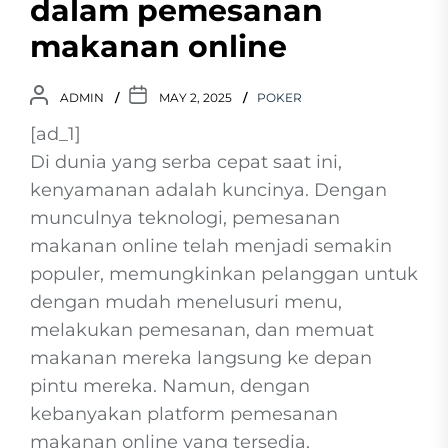
dalam pemesanan
makanan online
ADMIN
MAY 2, 2025
POKER
[ad_1]
Di dunia yang serba cepat saat ini,
kenyamanan adalah kuncinya. Dengan
munculnya teknologi, pemesanan
makanan online telah menjadi semakin
populer, memungkinkan pelanggan untuk
dengan mudah menelusuri menu,
melakukan pemesanan, dan memuat
makanan mereka langsung ke depan
pintu mereka. Namun, dengan
kebanyakan platform pemesanan
makanan online yang tersedia,