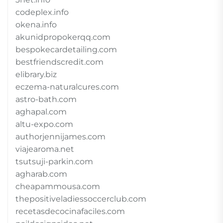
codeplex.info
okena.info
akunidpropokerqq.com
bespokecardetailing.com
bestfriendscredit.com
elibrary.biz
eczema-naturalcures.com
astro-bath.com
aghapal.com
altu-expo.com
authorjennijames.com
viajearoma.net
tsutsuji-parkin.com
agharab.com
cheapammousa.com
thepositiveladiessoccerclub.com
recetasdecocinafaciles.com