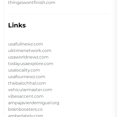
thingsiwontfinish.com
Links
usafullnewz.com
uktimenetwork.com
usaworldnewz.com
todayusaexplore.com
usalocality.com
usafournewz.com
thebalochhal.com
vehicularmaster.com
vibesaccent.com
ampajavierdemiguel.org
brainboosters.co
amberlately.com