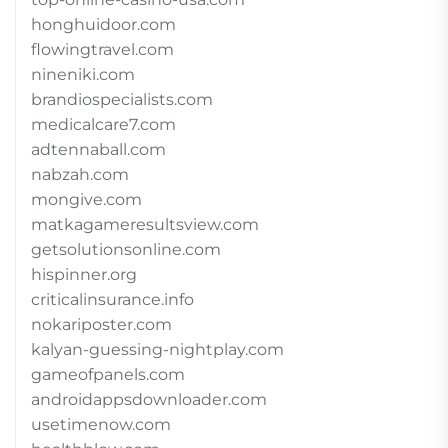
honghuidoor.com
flowingtravel.com
nineniki.com
brandiospecialists.com
medicalcare7.com
adtennaball.com
nabzah.com
mongive.com
matkagameresultsview.com
getsolutionsonline.com
hispinner.org
criticalinsurance.info
nokariposter.com
kalyan-guessing-nightplay.com
gameofpanels.com
androidappsdownloader.com
usetimenow.com