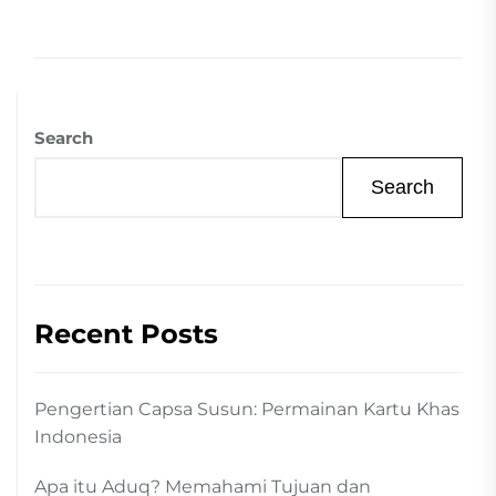
Search
Search
Recent Posts
Pengertian Capsa Susun: Permainan Kartu Khas
Indonesia
Apa itu Aduq? Memahami Tujuan dan