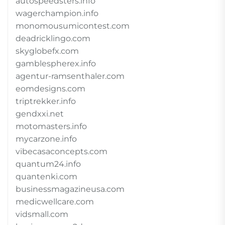
autospeedsters.info
wagerchampion.info
monomousumicontest.com
deadricklingo.com
skyglobefx.com
gamblespherex.info
agentur-ramsenthaler.com
eomdesigns.com
triptrekker.info
gendxxi.net
motomasters.info
mycarzone.info
vibecasaconcepts.com
quantum24.info
quantenki.com
businessmagazineusa.com
medicwellcare.com
vidsmall.com