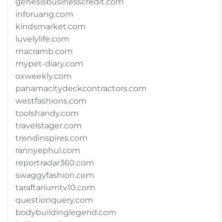
genesisbusinesscredit.com
inforuang.com
kindsmarket.com
luvelylife.com
macramb.com
mypet-diary.com
oxweekly.com
panamacitydeckcontractors.com
westfashions.com
toolshandy.com
travelstager.com
trendinspires.com
rannyephul.com
reportradar360.com
swaggyfashion.com
taraftariumtv10.com
questionquery.com
bodybuildinglegend.com