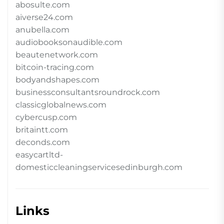
abosulte.com
aiverse24.com
anubella.com
audiobooksonaudible.com
beautenetwork.com
bitcoin-tracing.com
bodyandshapes.com
businessconsultantsroundrock.com
classicglobalnews.com
cybercusp.com
britaintt.com
deconds.com
easycartltd-
domesticcleaningservicesedinburgh.com
Links