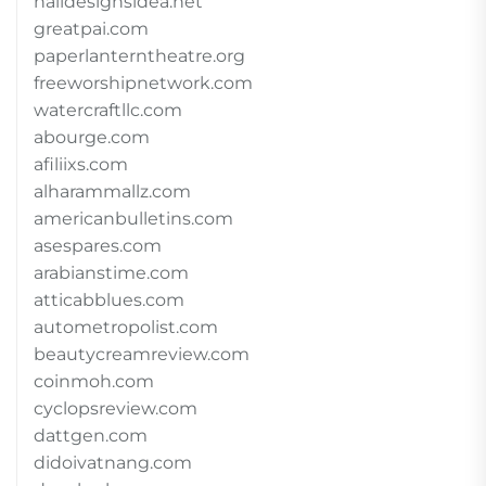
naildesignsidea.net
greatpai.com
paperlanterntheatre.org
freeworshipnetwork.com
watercraftllc.com
abourge.com
afiliixs.com
alharammallz.com
americanbulletins.com
asespares.com
arabianstime.com
atticabblues.com
autometropolist.com
beautycreamreview.com
coinmoh.com
cyclopsreview.com
dattgen.com
didoivatnang.com