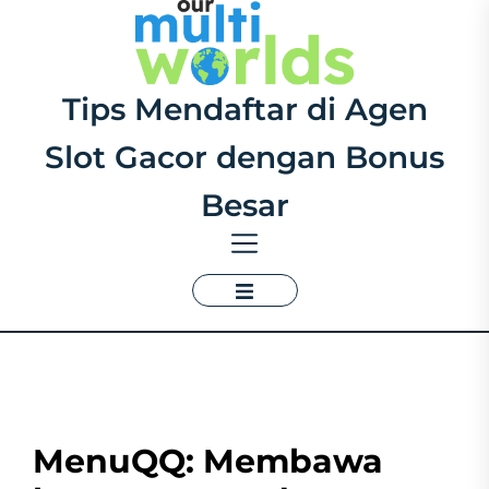
Skip
to
the
content
Tips
Tips Mendaftar di Agen
Mendaftar
Slot Gacor dengan Bonus
di
Agen
Besar
Slot
Gacor
dengan
Bonus
Besar
MenuQQ: Membawa