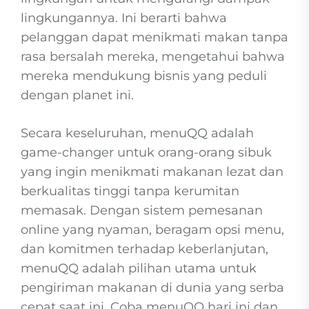
lingkungannya. Ini berarti bahwa
pelanggan dapat menikmati makan tanpa
rasa bersalah mereka, mengetahui bahwa
mereka mendukung bisnis yang peduli
dengan planet ini.
Secara keseluruhan, menuQQ adalah
game-changer untuk orang-orang sibuk
yang ingin menikmati makanan lezat dan
berkualitas tinggi tanpa kerumitan
memasak. Dengan sistem pemesanan
online yang nyaman, beragam opsi menu,
dan komitmen terhadap keberlanjutan,
menuQQ adalah pilihan utama untuk
pengiriman makanan di dunia yang serba
cepat saat ini. Coba menuQQ hari ini dan