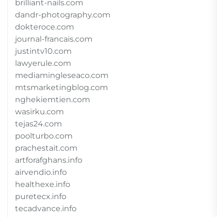
brilliant-nails.com
dandr-photography.com
dokteroce.com
journal-francais.com
justintv10.com
lawyerule.com
mediamingleseaco.com
mtsmarketingblog.com
nghekiemtien.com
wasirku.com
tejas24.com
poolturbo.com
prachestait.com
artforafghans.info
airvendio.info
healthexe.info
puretecx.info
tecadvance.info