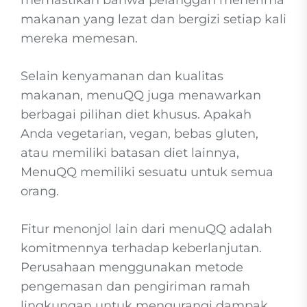
makanan yang lezat dan bergizi setiap kali
mereka memesan.
Selain kenyamanan dan kualitas
makanan, menuQQ juga menawarkan
berbagai pilihan diet khusus. Apakah
Anda vegetarian, vegan, bebas gluten,
atau memiliki batasan diet lainnya,
MenuQQ memiliki sesuatu untuk semua
orang.
Fitur menonjol lain dari menuQQ adalah
komitmennya terhadap keberlanjutan.
Perusahaan menggunakan metode
pengemasan dan pengiriman ramah
lingkungan untuk mengurangi dampak