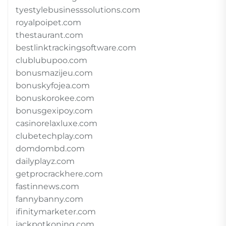
tyestylebusinesssolutions.com
royalpoipet.com
thestaurant.com
bestlinktrackingsoftware.com
clublubupoo.com
bonusmazijeu.com
bonuskyfojea.com
bonuskorokee.com
bonusgexipoy.com
casinorelaxluxe.com
clubetechplay.com
domdombd.com
dailyplayz.com
getprocrackhere.com
fastinnews.com
fannybanny.com
ifinitymarketer.com
jackpotkoning.com