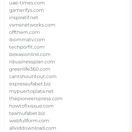
uae-times.com
gamerifys.com
inspiratif.net
vsmsnetworks.com
offthem.com
ibommatv.com
techporfit.com
bekasionline.com
nbusinessplan.com
greenlife360.com
cantshoutitout.com
expressufabet.biz
mypuertoplata.net
thepioneerxpress.com
howtofixissue.com
teamufabet.biz
webfullform.com
allviddownload.com