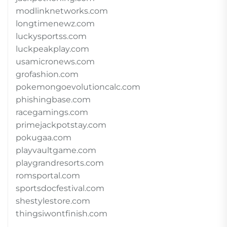
modlinknetworks.com
longtimenewz.com
luckysportss.com
luckpeakplay.com
usamicronews.com
grofashion.com
pokemongoevolutioncalc.com
phishingbase.com
racegamings.com
primejackpotstay.com
pokugaa.com
playvaultgame.com
playgrandresorts.com
romsportal.com
sportsdocfestival.com
shestylestore.com
thingsiwontfinish.com