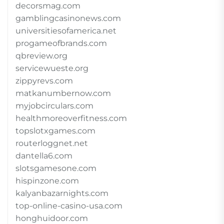
decorsmag.com
gamblingcasinonews.com
universitiesofamerica.net
progameofbrands.com
qbreview.org
servicewueste.org
zippyrevs.com
matkanumbernow.com
myjobcirculars.com
healthmoreoverfitness.com
topslotxgames.com
routerloggnet.net
dantella6.com
slotsgamesone.com
hispinzone.com
kalyanbazarnights.com
top-online-casino-usa.com
honghuidoor.com