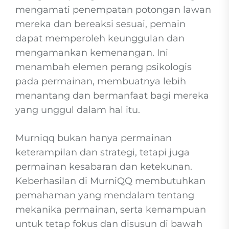
mengamati penempatan potongan lawan
mereka dan bereaksi sesuai, pemain
dapat memperoleh keunggulan dan
mengamankan kemenangan. Ini
menambah elemen perang psikologis
pada permainan, membuatnya lebih
menantang dan bermanfaat bagi mereka
yang unggul dalam hal itu.
Murniqq bukan hanya permainan
keterampilan dan strategi, tetapi juga
permainan kesabaran dan ketekunan.
Keberhasilan di MurniQQ membutuhkan
pemahaman yang mendalam tentang
mekanika permainan, serta kemampuan
untuk tetap fokus dan disusun di bawah