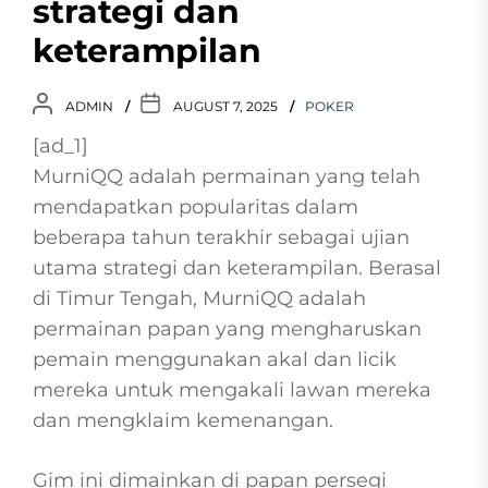
strategi dan
keterampilan
ADMIN
AUGUST 7, 2025
POKER
[ad_1]
MurniQQ adalah permainan yang telah
mendapatkan popularitas dalam
beberapa tahun terakhir sebagai ujian
utama strategi dan keterampilan. Berasal
di Timur Tengah, MurniQQ adalah
permainan papan yang mengharuskan
pemain menggunakan akal dan licik
mereka untuk mengakali lawan mereka
dan mengklaim kemenangan.
Gim ini dimainkan di papan persegi