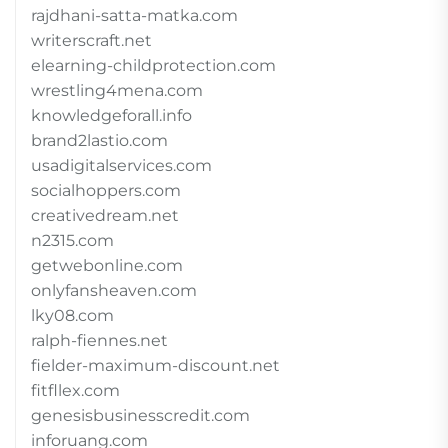
rajdhani-satta-matka.com
writerscraft.net
elearning-childprotection.com
wrestling4mena.com
knowledgeforall.info
brand2lastio.com
usadigitalservices.com
socialhoppers.com
creativedream.net
n2315.com
getwebonline.com
onlyfansheaven.com
lky08.com
ralph-fiennes.net
fielder-maximum-discount.net
fitfllex.com
genesisbusinesscredit.com
inforuang.com