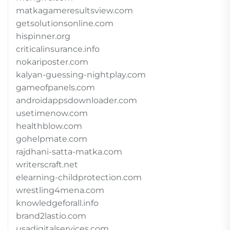
matkagameresultsview.com
getsolutionsonline.com
hispinner.org
criticalinsurance.info
nokariposter.com
kalyan-guessing-nightplay.com
gameofpanels.com
androidappsdownloader.com
usetimenow.com
healthblow.com
gohelpmate.com
rajdhani-satta-matka.com
writerscraft.net
elearning-childprotection.com
wrestling4mena.com
knowledgeforall.info
brand2lastio.com
usadigitalservices.com