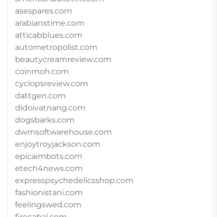
asespares.com
arabianstime.com
atticabblues.com
autometropolist.com
beautycreamreview.com
coinmoh.com
cyclopsreview.com
dattgen.com
didoivatnang.com
dogsbarks.com
dwmsoftwarehouse.com
enjoytroyjackson.com
epicaimbots.com
etech4news.com
expresspsychedelicsshop.com
fashionistani.com
feelingswed.com
firecabal.com