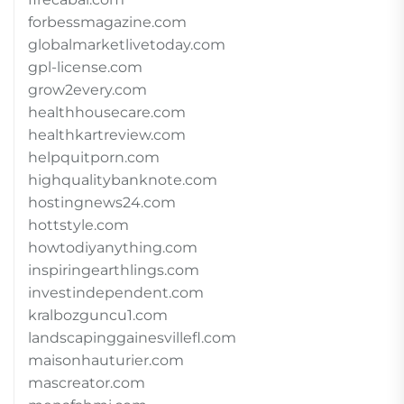
forbessmagazine.com
globalmarketlivetoday.com
gpl-license.com
grow2every.com
healthhousecare.com
healthkartreview.com
helpquitporn.com
highqualitybanknote.com
hostingnews24.com
hottstyle.com
howtodiyanything.com
inspiringearthlings.com
investindependent.com
kralbozguncu1.com
landscapinggainesvillefl.com
maisonhauturier.com
mascreator.com