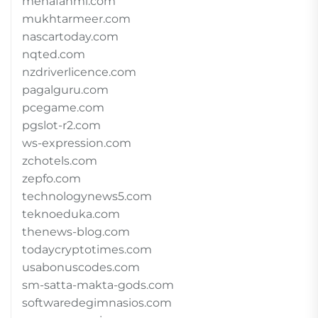
menafahmi.com
mukhtarmeer.com
nascartoday.com
nqted.com
nzdriverlicence.com
pagalguru.com
pcegame.com
pgslot-r2.com
ws-expression.com
zchotels.com
zepfo.com
technologynews5.com
teknoeduka.com
thenews-blog.com
todaycryptotimes.com
usabonuscodes.com
sm-satta-makta-gods.com
softwaredegimnasios.com