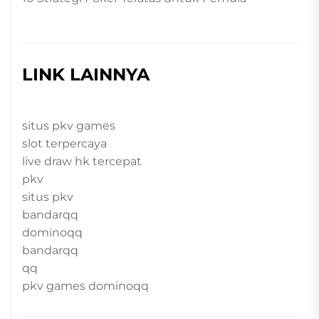
LINK LAINNYA
situs pkv games
slot terpercaya
live draw hk tercepat
pkv
situs pkv
bandarqq
dominoqq
bandarqq
qq
pkv games dominoqq