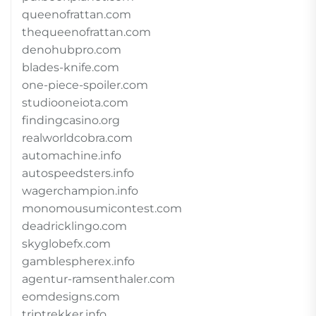
queenofrattan.com
thequeenofrattan.com
denohubpro.com
blades-knife.com
one-piece-spoiler.com
studiooneiota.com
findingcasino.org
realworldcobra.com
automachine.info
autospeedsters.info
wagerchampion.info
monomousumicontest.com
deadricklingo.com
skyglobefx.com
gamblespherex.info
agentur-ramsenthaler.com
eomdesigns.com
triptrekker.info