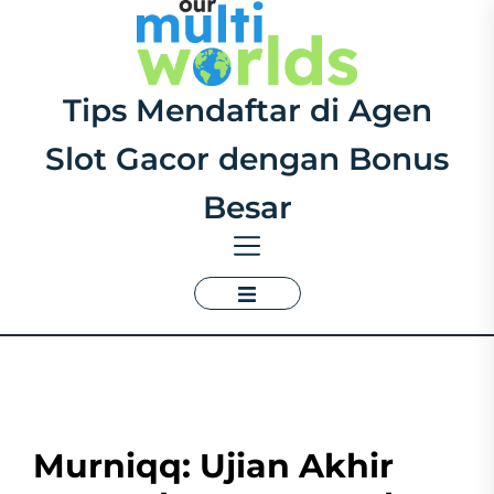
Skip
to
the
content
Tips
Tips Mendaftar di Agen
Mendaftar
Slot Gacor dengan Bonus
di
Agen
Besar
Slot
Gacor
dengan
Bonus
Besar
Murniqq: Ujian Akhir