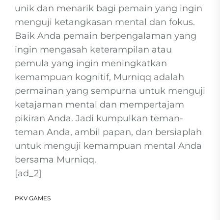
unik dan menarik bagi pemain yang ingin
menguji ketangkasan mental dan fokus.
Baik Anda pemain berpengalaman yang
ingin mengasah keterampilan atau
pemula yang ingin meningkatkan
kemampuan kognitif, Murniqq adalah
permainan yang sempurna untuk menguji
ketajaman mental dan mempertajam
pikiran Anda. Jadi kumpulkan teman-
teman Anda, ambil papan, dan bersiaplah
untuk menguji kemampuan mental Anda
bersama Murniqq.
[ad_2]
PKV GAMES