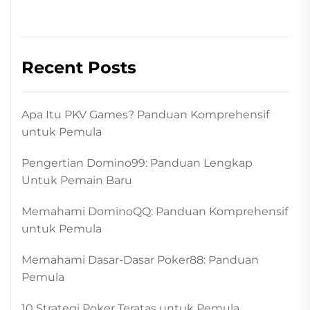
Recent Posts
Apa Itu PKV Games? Panduan Komprehensif
untuk Pemula
Pengertian Domino99: Panduan Lengkap
Untuk Pemain Baru
Memahami DominoQQ: Panduan Komprehensif
untuk Pemula
Memahami Dasar-Dasar Poker88: Panduan
Pemula
10 Strategi Poker Teratas untuk Pemula