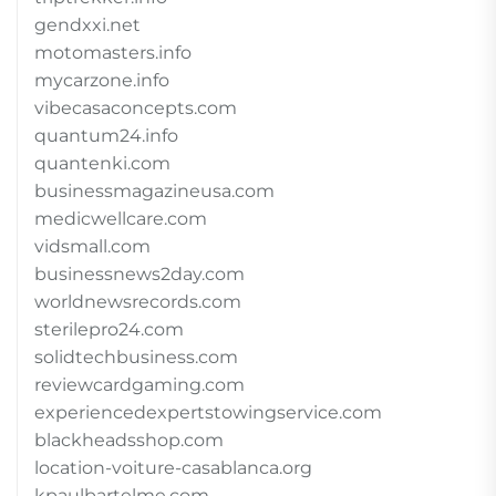
gendxxi.net
motomasters.info
mycarzone.info
vibecasaconcepts.com
quantum24.info
quantenki.com
businessmagazineusa.com
medicwellcare.com
vidsmall.com
businessnews2day.com
worldnewsrecords.com
sterilepro24.com
solidtechbusiness.com
reviewcardgaming.com
experiencedexpertstowingservice.com
blackheadsshop.com
location-voiture-casablanca.org
kpaulbartelme.com