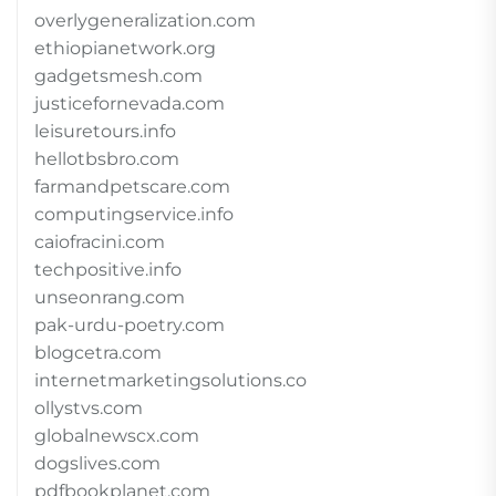
overlygeneralization.com
ethiopianetwork.org
gadgetsmesh.com
justicefornevada.com
leisuretours.info
hellotbsbro.com
farmandpetscare.com
computingservice.info
caiofracini.com
techpositive.info
unseonrang.com
pak-urdu-poetry.com
blogcetra.com
internetmarketingsolutions.co
ollystvs.com
globalnewscx.com
dogslives.com
pdfbookplanet.com