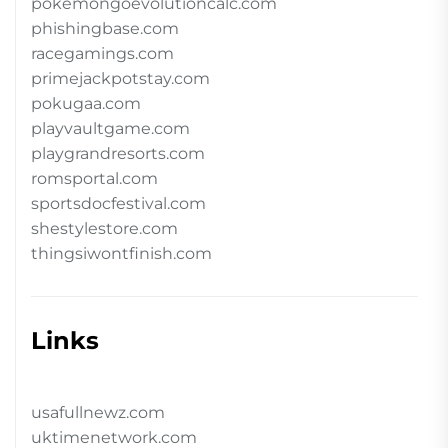
pokemongoevolutioncalc.com
phishingbase.com
racegamings.com
primejackpotstay.com
pokugaa.com
playvaultgame.com
playgrandresorts.com
romsportal.com
sportsdocfestival.com
shestylestore.com
thingsiwontfinish.com
Links
usafullnewz.com
uktimenetwork.com