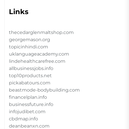
Links
thecedarglenmaltshop.com
georgemason.org
topicinhindi.com
uklanguageacademy.com
lindehealthcarefree.com
allbusinessjobs.info
top10products.net
pickabatours.com
beastmode-bodybuilding.com
financelplan.info
businessfuture.info
infojudibet.com
cbdmap.info
deanbeanxn.com