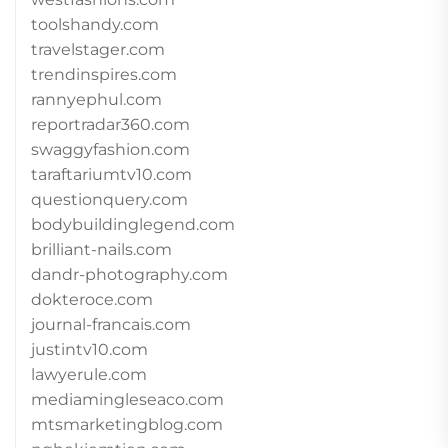
toolshandy.com
travelstager.com
trendinspires.com
rannyephul.com
reportradar360.com
swaggyfashion.com
taraftariumtv10.com
questionquery.com
bodybuildinglegend.com
brilliant-nails.com
dandr-photography.com
dokteroce.com
journal-francais.com
justintv10.com
lawyerule.com
mediamingleseaco.com
mtsmarketingblog.com