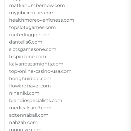
matkanumbernow.com
myjobcirculars.com
healthmoreoverfitness.com
topslotxgames.com
routerloggnet.net
dantella6.com
slotsgamesone.com
hispinzone.com
kalyanbazarnights.com
top-online-casino-usa.com
honghuidoor.com
flowingtravel.com
nineniki.com
brandiospecialists.com
medicalcare7.com
adtennaball.com
nabzah.com
mongive.com