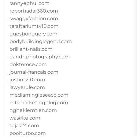
rannyephul.com
reportradar360.com
swaggyfashion.com
taraftariumtv10.com
questionquery.com
bodybuildinglegend.com
brilliant-nails.com
dandr-photography.com
dokteroce.com
journal-francais.com
justintv10.com
lawyerule.com
mediamingleseaco.com
mtsmarketingblog.com
nghekiemtien.com
wasirku.com
tejas24.com
poolturbo.com