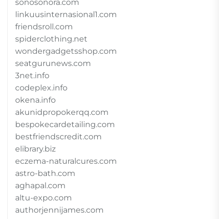
sonosonora.com
linkuusinternasional1.com
friendsroll.com
spiderclothing.net
wondergadgetsshop.com
seatgurunews.com
3net.info
codeplex.info
okena.info
akunidpropokerqq.com
bespokecardetailing.com
bestfriendscredit.com
elibrary.biz
eczema-naturalcures.com
astro-bath.com
aghapal.com
altu-expo.com
authorjennijames.com