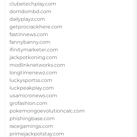
clubetechplay.com
domdombd.com
dailyplayz.com
getprocrackhere.com
fastinnews.com
fannybanny.com
ifinitymarketer.com
jackpotkoning.com
modlinknetworks.com
longtimenewz.com
luckysportss.com
luckpeakplay.com
usamicronews.com
grofashion.com
pokemongoevolutioncalc.com
phishingbase.com
racegamings.com
primejackpotstay.com