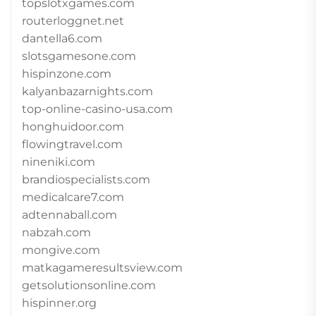
topslotxgames.com
routerloggnet.net
dantella6.com
slotsgamesone.com
hispinzone.com
kalyanbazarnights.com
top-online-casino-usa.com
honghuidoor.com
flowingtravel.com
nineniki.com
brandiospecialists.com
medicalcare7.com
adtennaball.com
nabzah.com
mongive.com
matkagameresultsview.com
getsolutionsonline.com
hispinner.org