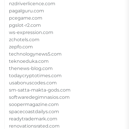
nzdriverlicence.com
pagalguru.com
pcegame.com
pgslot-r2.com
ws-expression.com
zchotels.com
zepfo.com
technologynews5.com
teknoeduka.com
thenews-blog.com
todaycryptotimes.com
usabonuscodes.com
sm-satta-makta-gods.com
softwaredegimnasios.com
soopermagazine.com
spacecoastdailys.com
readytrademark.com
renovationsrated.com