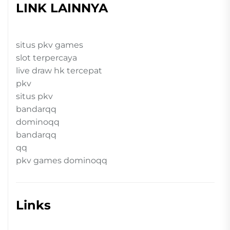
LINK LAINNYA
situs pkv games
slot terpercaya
live draw hk tercepat
pkv
situs pkv
bandarqq
dominoqq
bandarqq
qq
pkv games dominoqq
Links