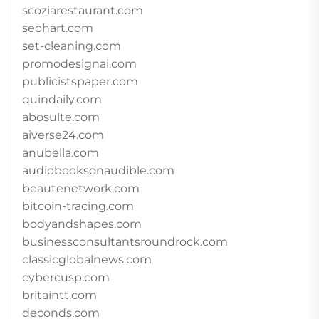
scoziarestaurant.com
seohart.com
set-cleaning.com
promodesignai.com
publicistspaper.com
quindaily.com
abosulte.com
aiverse24.com
anubella.com
audiobooksonaudible.com
beautenetwork.com
bitcoin-tracing.com
bodyandshapes.com
businessconsultantsroundrock.com
classicglobalnews.com
cybercusp.com
britaintt.com
deconds.com