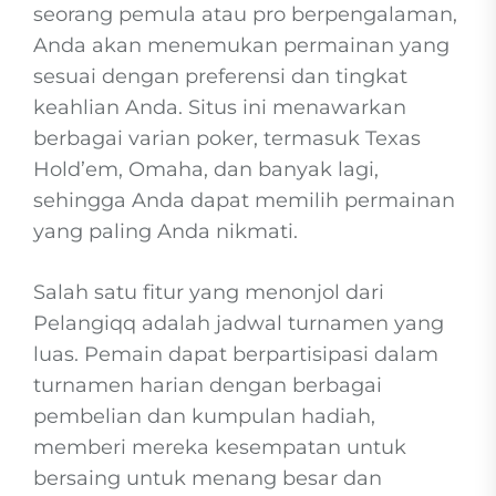
seorang pemula atau pro berpengalaman,
Anda akan menemukan permainan yang
sesuai dengan preferensi dan tingkat
keahlian Anda. Situs ini menawarkan
berbagai varian poker, termasuk Texas
Hold’em, Omaha, dan banyak lagi,
sehingga Anda dapat memilih permainan
yang paling Anda nikmati.
Salah satu fitur yang menonjol dari
Pelangiqq adalah jadwal turnamen yang
luas. Pemain dapat berpartisipasi dalam
turnamen harian dengan berbagai
pembelian dan kumpulan hadiah,
memberi mereka kesempatan untuk
bersaing untuk menang besar dan