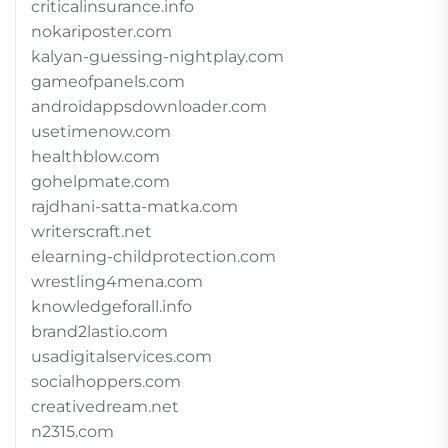
criticalinsurance.info
nokariposter.com
kalyan-guessing-nightplay.com
gameofpanels.com
androidappsdownloader.com
usetimenow.com
healthblow.com
gohelpmate.com
rajdhani-satta-matka.com
writerscraft.net
elearning-childprotection.com
wrestling4mena.com
knowledgeforall.info
brand2lastio.com
usadigitalservices.com
socialhoppers.com
creativedream.net
n2315.com