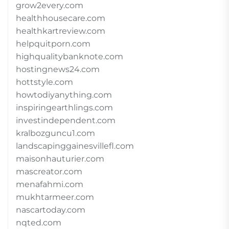
grow2every.com
healthhousecare.com
healthkartreview.com
helpquitporn.com
highqualitybanknote.com
hostingnews24.com
hottstyle.com
howtodiyanything.com
inspiringearthlings.com
investindependent.com
kralbozguncu1.com
landscapinggainesvillefl.com
maisonhauturier.com
mascreator.com
menafahmi.com
mukhtarmeer.com
nascartoday.com
nqted.com