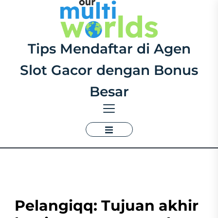
Skip
to
the
content
Tips
Tips Mendaftar di Agen
Mendaftar
Slot Gacor dengan Bonus
di
Agen
Besar
Slot
Gacor
dengan
Bonus
Besar
Pelangiqq: Tujuan akhir