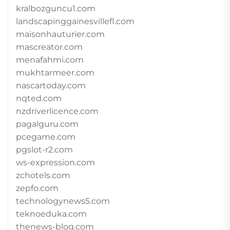
kralbozguncu1.com
landscapinggainesvillefl.com
maisonhauturier.com
mascreator.com
menafahmi.com
mukhtarmeer.com
nascartoday.com
nqted.com
nzdriverlicence.com
pagalguru.com
pcegame.com
pgslot-r2.com
ws-expression.com
zchotels.com
zepfo.com
technologynews5.com
teknoeduka.com
thenews-blog.com