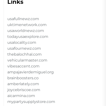
Links
usafullnewz.com
uktimenetwork.com
usaworldnewz.com
todayusaexplore.com
usalocality.com
usafournewz.com
thebalochhal.com
vehicularmaster.com
vibesaccent.com
ampajavierdemiguel.org
brainboosters.co
amberlately.com
joycebriscoe.com
aicarmina.com
mypartysupplystore.com