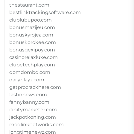
thestaurant.com
bestlinktrackingsoftware.com
clublubupoo.com
bonusmazijeu.com
bonuskyfojea.com
bonuskorokee.com
bonusgexipoy.com
casinorelaxluxe.com
clubetechplay.com
domdombd.com
dailyplayz.com
getprocrackhere.com
fastinnews.com
fannybanny.com
ifinitymarketer.com
jackpotkoning.com
modlinknetworks.com
longtimenewz.com