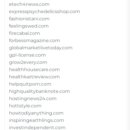
etech4news.com
expresspsychedelicsshop.com
fashionistani.com
feelingswed.com
firecabal.com
forbessmagazine.com
globalmarketlivetoday.com
gpl-license.com
grow2every.com
healthhousecare.com
healthkartreview.com
helpquitporn.com
highqualitybanknote.com
hostingnews24.com
hottstyle.com
howtodiyanything.com
inspiringearthlings.com
investindependent.com