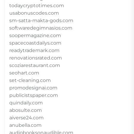
todaycryptotimes.com
usabonuscodes.com
sm-satta-makta-gods.com
softwaredegimnasios.com
soopermagazine.com
spacecoastdailys.com
readytrademark.com
renovationsrated.com
scoziarestaurant.com
seohart.com
set-cleaning.com
promodesignai.com
publicistspaper.com
quindaily.com
abosulte.com
aiverse24.com
anubella.com
audiobooksonaudible.com