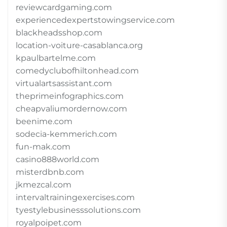
reviewcardgaming.com
experiencedexpertstowingservice.com
blackheadsshop.com
location-voiture-casablanca.org
kpaulbartelme.com
comedyclubofhiltonhead.com
virtualartsassistant.com
theprimeinfographics.com
cheapvaliumordernow.com
beenime.com
sodecia-kemmerich.com
fun-mak.com
casino888world.com
misterdbnb.com
jkmezcal.com
intervaltrainingexercises.com
tyestylebusinesssolutions.com
royalpoipet.com