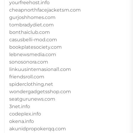
yourfreehost.info
cheapnorthfacejacketsm.com
gurjoshhomes.com
tombradydiet.com
bonthaiclub.com
casusbelli-mod.com
bookplatesociety.com
lebnewsmedia.com
sonosonora.com
linkuusinternasional1.com
friendsroll.com
spiderclothing.net
wondergadgetsshop.com
seatgurunews.com
3net.info
codeplex.info
okena.info
akunidpropokerqq.com