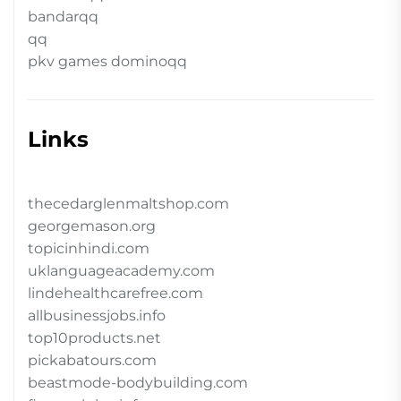
bandarqq
qq
pkv games dominoqq
Links
thecedarglenmaltshop.com
georgemason.org
topicinhindi.com
uklanguageacademy.com
lindehealthcarefree.com
allbusinessjobs.info
top10products.net
pickabatours.com
beastmode-bodybuilding.com