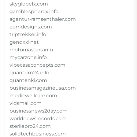
skyglobefx.com
gamblespherex.info
agentur-ramsenthaler.com
eomdesigns.com
triptrekker.info
gendxxi.net
motomasters.info
mycarzone.info
vibecasaconcepts.com
quantum24.info
quantenki.com
businessmagazineusa.com
medicwellcare.com
vidsmall.com
businessnews2day.com
worldnewsrecords.com
sterilepro24.com
solidtechbusiness.com