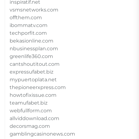
inspiratif.net
vsmsnetworks.com
offthem.com
ibommatv.com
techporfit.com
bekasionline.com
nbusinessplan.com
greenlife360.com
cantshoutitout.com
expressufabet.biz
mypuertoplata.net
thepioneerxpress.com
howtofixissue.com
teamufabet.biz
webfullform.com
allviddownload.com
decorsmag.com
gamblingcasinonews.com