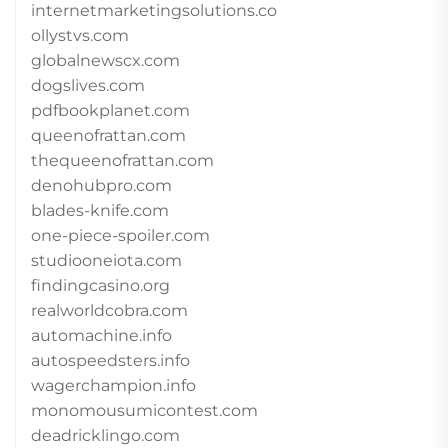
internetmarketingsolutions.co
ollystvs.com
globalnewscx.com
dogslives.com
pdfbookplanet.com
queenofrattan.com
thequeenofrattan.com
denohubpro.com
blades-knife.com
one-piece-spoiler.com
studiooneiota.com
findingcasino.org
realworldcobra.com
automachine.info
autospeedsters.info
wagerchampion.info
monomousumicontest.com
deadricklingo.com