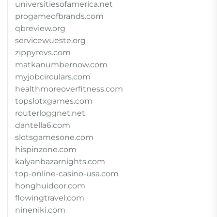
universitiesofamerica.net
progameofbrands.com
qbreview.org
servicewueste.org
zippyrevs.com
matkanumbernow.com
myjobcirculars.com
healthmoreoverfitness.com
topslotxgames.com
routerloggnet.net
dantella6.com
slotsgamesone.com
hispinzone.com
kalyanbazarnights.com
top-online-casino-usa.com
honghuidoor.com
flowingtravel.com
nineniki.com