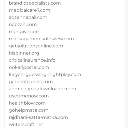
brandiospecialists.com
medicalcare7.com
adtennaball.com
nabzah.com
mongive.com
matkagameresultsview.com
getsolutionsonline.com
hispinner.org
criticalinsurance.info
nokariposter.com
kalyan-guessing-nightplay.com
gameofpanels.com
androidappsdownloader.com
usetimenow.com
healthblow.com
gohelpmate.com
rajdhani-satta-matka.com
writerscraft.net