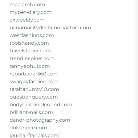
macramb.com
mypet-diary.com
oxweekly.com
panamacitydeckcontractors.com
westfashions.com
toolshandy.com
travelstager.com
trendinspires.com
rannyephul.com
reportradar360.com
swaggyfashion.com
taraftariumtv10.com
questionquery.com
bodybuildinglegend.com
brilliant-nails.com
dandr-photography.com
dokteroce.com
journal-francais.com