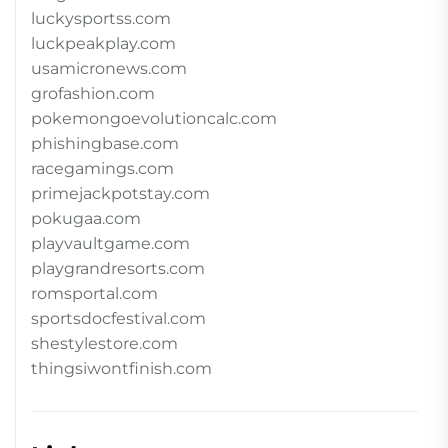
luckysportss.com
luckpeakplay.com
usamicronews.com
grofashion.com
pokemongoevolutioncalc.com
phishingbase.com
racegamings.com
primejackpotstay.com
pokugaa.com
playvaultgame.com
playgrandresorts.com
romsportal.com
sportsdocfestival.com
shestylestore.com
thingsiwontfinish.com