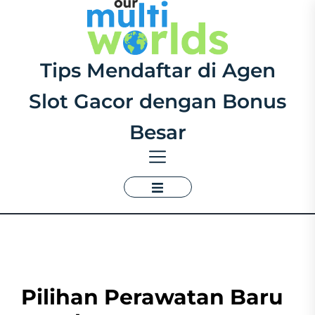
Skip
to
the
content
Tips
Tips Mendaftar di Agen
Mendaftar
Slot Gacor dengan Bonus
di
Agen
Besar
Slot
Gacor
dengan
Bonus
Besar
Pilihan Perawatan Baru