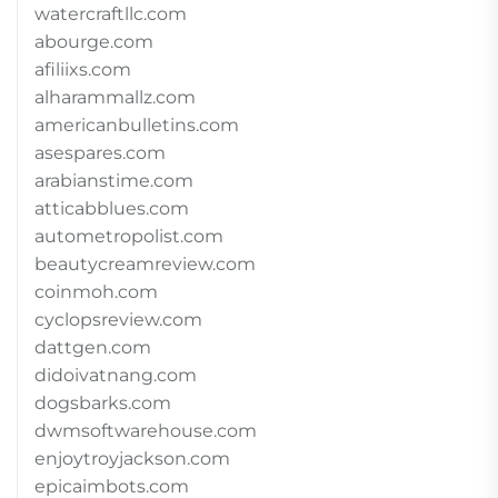
watercraftllc.com
abourge.com
afiliixs.com
alharammallz.com
americanbulletins.com
asespares.com
arabianstime.com
atticabblues.com
autometropolist.com
beautycreamreview.com
coinmoh.com
cyclopsreview.com
dattgen.com
didoivatnang.com
dogsbarks.com
dwmsoftwarehouse.com
enjoytroyjackson.com
epicaimbots.com