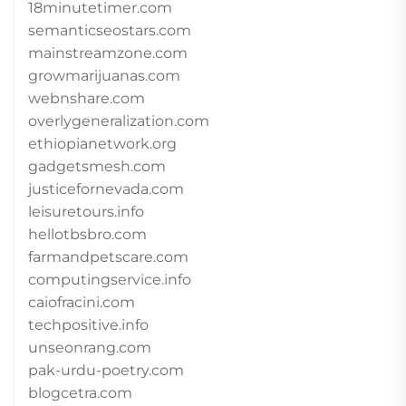
18minutetimer.com
semanticseostars.com
mainstreamzone.com
growmarijuanas.com
webnshare.com
overlygeneralization.com
ethiopianetwork.org
gadgetsmesh.com
justicefornevada.com
leisuretours.info
hellotbsbro.com
farmandpetscare.com
computingservice.info
caiofracini.com
techpositive.info
unseonrang.com
pak-urdu-poetry.com
blogcetra.com