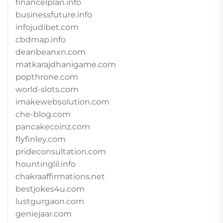
financelplan.info
businessfuture.info
infojudibet.com
cbdmap.info
deanbeanxn.com
matkarajdhanigame.com
popthrone.com
world-slots.com
imakewebsolution.com
che-blog.com
pancakecoinz.com
flyfinley.com
prideconsultation.com
hountinglil.info
chakraaffirmations.net
bestjokes4u.com
lustgurgaon.com
geniejaar.com