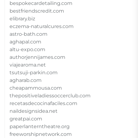
bespokecardetailing.com
bestfriendscredit.com
elibrary.biz
eczema-naturalcures.com
astro-bath.com
aghapal.com
altu-expo.com
authorjennijames.com
viajearoma.net
tsutsuji-parkin.com
agharab.com
cheapammousa.com
thepositiveladiessoccerclub.com
recetasdecocinafaciles.com
naildesignsidea.net
greatpai.com
paperlanterntheatre.org
freeworshipnetwork.com