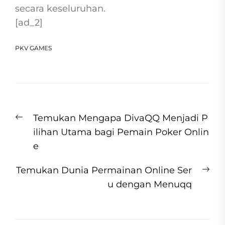
secara keseluruhan.
[ad_2]
PKV GAMES
Post
Previous
Temukan Mengapa DivaQQ Menjadi P
navigation
post:
ilihan Utama bagi Pemain Poker Onlin
e
Ne
Temukan Dunia Permainan Online Ser
pos
u dengan Menuqq