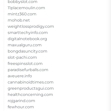
bobbyslot.com
11placemoulin.com
mintz360.com
mohob.net
weightlossprodigy.com
smarttechyinfo.com
digitalnotebook.org
maxualguru.com
bongdasuncity.com
slot-pachi.com
freespinsslot.com
paradisefurballs.com
aveuere.info
cannabinoidtimes.com
greenproductsgui.com
healthconcerning.com
rojgarind.com
fewhour.com