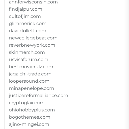
annforwisconsin.com
findjaipur.com
cultofjim.com
glimmerick.com
davidfollett.com
newcollegebeat.com
reverbnewyork.com
skinmerch.com
usvisaforum.com
bestmovierulz.com
jagalchi-trade.com
loopersound.com
minapenelope.com
justicereformalliance.com
cryptoglax.com
ohiohobbyplus.com
bogothemes.com
ajino-mingei.com