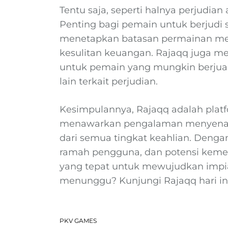
Tentu saja, seperti halnya perjudian 
Penting bagi pemain untuk berjudi
menetapkan batasan permainan mer
kesulitan keuangan. Rajaqq juga 
untuk pemain yang mungkin berju
lain terkait perjudian.
Kesimpulannya, Rajaqq adalah platf
menawarkan pengalaman menyenan
dari semua tingkat keahlian. Deng
ramah pengguna, dan potensi keme
yang tepat untuk mewujudkan impi
menunggu? Kunjungi Rajaqq hari in
PKV GAMES