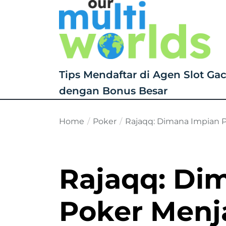
Skip
to
the
content
Tips
Tips Mendaftar di Agen Slot Ga
Mendaftar
dengan Bonus Besar
di
Agen
Home
Poker
Rajaqq: Dimana Impian 
Slot
Gacor
dengan
Rajaqq: Di
Bonus
Besar
Poker Menj