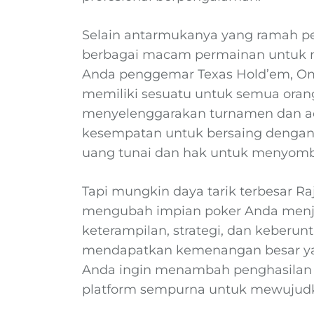
Selain antarmukanya yang ramah p
berbagai macam permainan untuk m
Anda penggemar Texas Hold’em, Om
memiliki sesuatu untuk semua orang.
menyelenggarakan turnamen dan a
kesempatan untuk bersaing dengan
uang tunai dan hak untuk menyomb
Tapi mungkin daya tarik terbesar 
mengubah impian poker Anda menja
keterampilan, strategi, dan keberu
mendapatkan kemenangan besar ya
Anda ingin menambah penghasilan 
platform sempurna untuk mewujudk