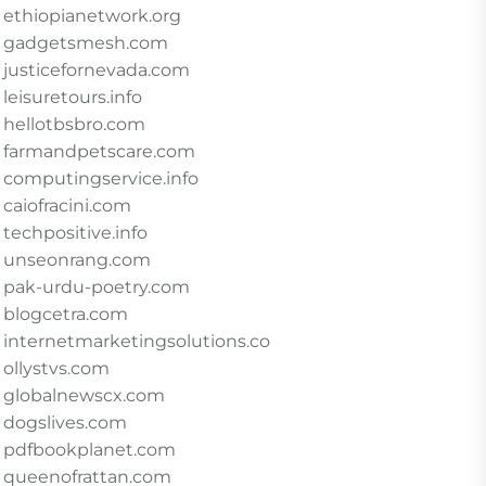
ethiopianetwork.org
gadgetsmesh.com
justicefornevada.com
leisuretours.info
hellotbsbro.com
farmandpetscare.com
computingservice.info
caiofracini.com
techpositive.info
unseonrang.com
pak-urdu-poetry.com
blogcetra.com
internetmarketingsolutions.co
ollystvs.com
globalnewscx.com
dogslives.com
pdfbookplanet.com
queenofrattan.com