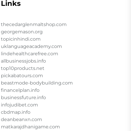
Links
thecedarglenmaltshop.com
georgemason.org
topicinhindi.com
uklanguageacademy.com
lindehealthcarefree.com
allbusinessjobs.info
top10products.net
pickabatours.com
beastmode-bodybuilding.com
financelplan.info
businessfuture.info
infojudibet.com
cbdmap.info
deanbeanxn.com
matkarajdhanigame.com