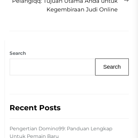
Ne
Pelangiqq: Tujuan Utama Anda untuk
pos
Kegembiraan Judi Online
Search
Search
Recent Posts
Pengertian Domino99: Panduan Lengkap
Untuk Pemain Baru