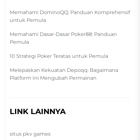
Memahami DominoQQ: Panduan Komprehensif
untuk Pemula
Memahami Dasar-Dasar Poker88: Panduan
Pemula
10 Strategi Poker Teratas untuk Pemula
Melepaskan Kekuatan Depoqq: Bagaimana
Platform Ini Mengubah Permainan
LINK LAINNYA
situs pkv games