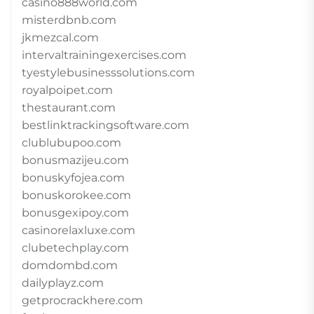
casino888world.com
misterdbnb.com
jkmezcal.com
intervaltrainingexercises.com
tyestylebusinesssolutions.com
royalpoipet.com
thestaurant.com
bestlinktrackingsoftware.com
clublubupoo.com
bonusmazijeu.com
bonuskyfojea.com
bonuskorokee.com
bonusgexipoy.com
casinorelaxluxe.com
clubetechplay.com
domdombd.com
dailyplayz.com
getprocrackhere.com