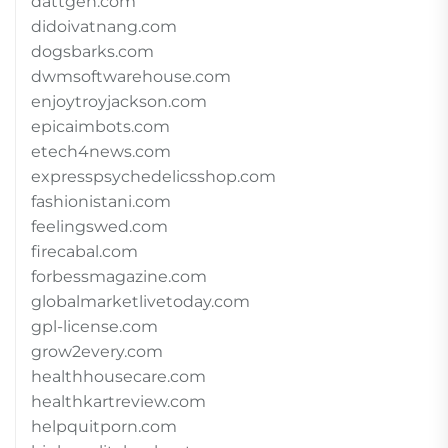
dattgen.com
didoivatnang.com
dogsbarks.com
dwmsoftwarehouse.com
enjoytroyjackson.com
epicaimbots.com
etech4news.com
expresspsychedelicsshop.com
fashionistani.com
feelingswed.com
firecabal.com
forbessmagazine.com
globalmarketlivetoday.com
gpl-license.com
grow2every.com
healthhousecare.com
healthkartreview.com
helpquitporn.com