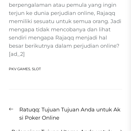
berpengalaman atau pemula yang ingin
terjun ke dunia perjudian online, Rajaqq
memiliki sesuatu untuk semua orang. Jadi
mengapa tidak mencobanya dan lihat
sendiri mengapa Rajaqq menjadi hal
besar berikutnya dalam perjudian online?
[ad_2]
PKV GAMES
,
SLOT
Post
Previous
Ratuqq: Tujuan Tujuan Anda untuk Ak
navigation
post:
si Poker Online