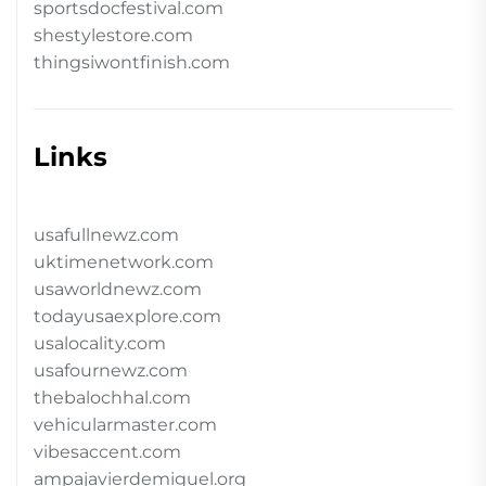
sportsdocfestival.com
shestylestore.com
thingsiwontfinish.com
Links
usafullnewz.com
uktimenetwork.com
usaworldnewz.com
todayusaexplore.com
usalocality.com
usafournewz.com
thebalochhal.com
vehicularmaster.com
vibesaccent.com
ampajavierdemiguel.org