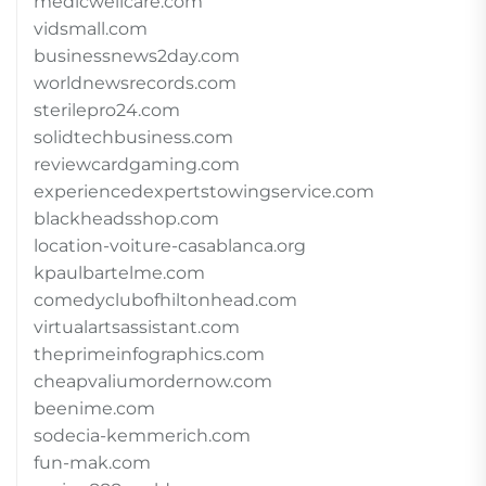
medicwellcare.com
vidsmall.com
businessnews2day.com
worldnewsrecords.com
sterilepro24.com
solidtechbusiness.com
reviewcardgaming.com
experiencedexpertstowingservice.com
blackheadsshop.com
location-voiture-casablanca.org
kpaulbartelme.com
comedyclubofhiltonhead.com
virtualartsassistant.com
theprimeinfographics.com
cheapvaliumordernow.com
beenime.com
sodecia-kemmerich.com
fun-mak.com