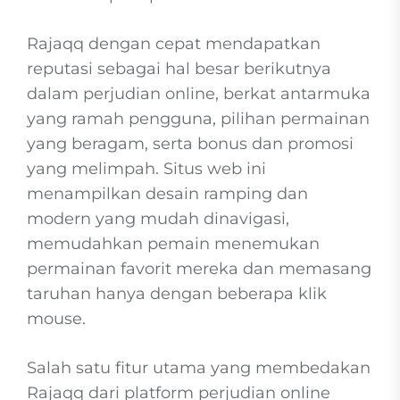
Rajaqq dengan cepat mendapatkan
reputasi sebagai hal besar berikutnya
dalam perjudian online, berkat antarmuka
yang ramah pengguna, pilihan permainan
yang beragam, serta bonus dan promosi
yang melimpah. Situs web ini
menampilkan desain ramping dan
modern yang mudah dinavigasi,
memudahkan pemain menemukan
permainan favorit mereka dan memasang
taruhan hanya dengan beberapa klik
mouse.
Salah satu fitur utama yang membedakan
Rajaqq dari platform perjudian online