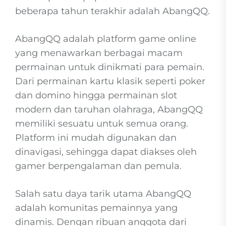
beberapa tahun terakhir adalah AbangQQ.
AbangQQ adalah platform game online
yang menawarkan berbagai macam
permainan untuk dinikmati para pemain.
Dari permainan kartu klasik seperti poker
dan domino hingga permainan slot
modern dan taruhan olahraga, AbangQQ
memiliki sesuatu untuk semua orang.
Platform ini mudah digunakan dan
dinavigasi, sehingga dapat diakses oleh
gamer berpengalaman dan pemula.
Salah satu daya tarik utama AbangQQ
adalah komunitas pemainnya yang
dinamis. Dengan ribuan anggota dari