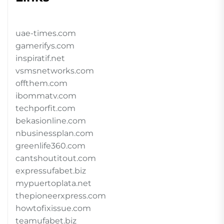
uae-times.com
gamerifys.com
inspiratif.net
vsmsnetworks.com
offthem.com
ibommatv.com
techporfit.com
bekasionline.com
nbusinessplan.com
greenlife360.com
cantshoutitout.com
expressufabet.biz
mypuertoplata.net
thepioneerxpress.com
howtofixissue.com
teamufabet.biz