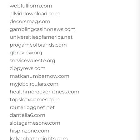
webfullform.com
allviddownload.com
decorsmag.com
gamblingcasinonews.com
universitiesofamerica.net
progameofbrands.com
qbreview.org
servicewueste.org
zippyrevs.com
matkanumbernow.com
myjobcirculars.com
healthmoreoverfitness.com
topslotxgames.com
routerloggnet.net
dantella6.com
slotsgamesone.com
hispinzone.com
kalyanbazarnights.com