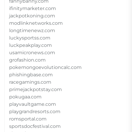
fannybanny.com
ifinitymarketer.com
jackpotkoning.com
modlinknetworks.com
longtimenewz.com
luckysportss.com
luckpeakplay.com
usamicronews.com
grofashion.com
pokemongoevolutioncalc.com
phishingbase.com
racegamings.com
primejackpotstay.com
pokugaa.com
playvaultgame.com
playgrandresorts.com
romsportal.com
sportsdocfestival.com