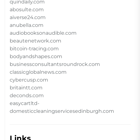
quindaily.com
abosulte.com
aiverse24.com
anubella.com
audiobooksonaudible.com
beautenetwork.com
bitcoin-tracing.com
bodyandshapes.com
businessconsultantsroundrock.com
classicglobalnews.com
cybercusp.com
britaintt.com
deconds.com
easycartltd-
domesticcleaningservicesedinburgh.com
Links