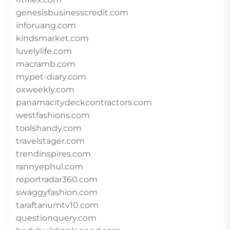
genesisbusinesscredit.com
inforuang.com
kindsmarket.com
luvelylife.com
macramb.com
mypet-diary.com
oxweekly.com
panamacitydeckcontractors.com
westfashions.com
toolshandy.com
travelstager.com
trendinspires.com
rannyephul.com
reportradar360.com
swaggyfashion.com
taraftariumtv10.com
questionquery.com