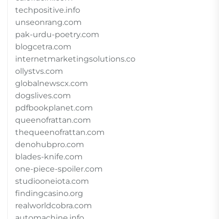
techpositive.info
unseonrang.com
pak-urdu-poetry.com
blogcetra.com
internetmarketingsolutions.co
ollystvs.com
globalnewscx.com
dogslives.com
pdfbookplanet.com
queenofrattan.com
thequeenofrattan.com
denohubpro.com
blades-knife.com
one-piece-spoiler.com
studiooneiota.com
findingcasino.org
realworldcobra.com
automachine.info