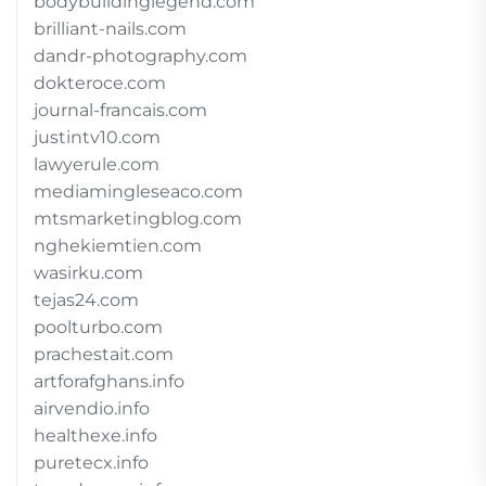
bodybuildinglegend.com
brilliant-nails.com
dandr-photography.com
dokteroce.com
journal-francais.com
justintv10.com
lawyerule.com
mediamingleseaco.com
mtsmarketingblog.com
nghekiemtien.com
wasirku.com
tejas24.com
poolturbo.com
prachestait.com
artforafghans.info
airvendio.info
healthexe.info
puretecx.info