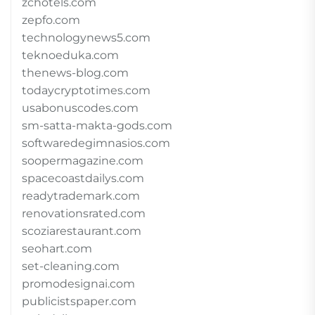
zchotels.com
zepfo.com
technologynews5.com
teknoeduka.com
thenews-blog.com
todaycryptotimes.com
usabonuscodes.com
sm-satta-makta-gods.com
softwaredegimnasios.com
soopermagazine.com
spacecoastdailys.com
readytrademark.com
renovationsrated.com
scoziarestaurant.com
seohart.com
set-cleaning.com
promodesignai.com
publicistspaper.com