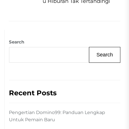
u Hiburan Tak Tertandingi
Search
Search
Recent Posts
Pengertian Domino99: Panduan Lengkap
Untuk Pemain Baru