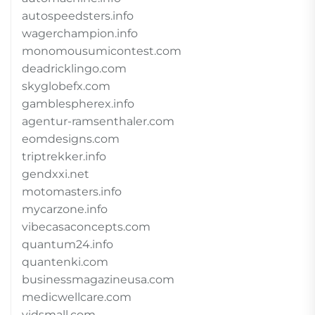
autospeedsters.info
wagerchampion.info
monomousumicontest.com
deadricklingo.com
skyglobefx.com
gamblespherex.info
agentur-ramsenthaler.com
eomdesigns.com
triptrekker.info
gendxxi.net
motomasters.info
mycarzone.info
vibecasaconcepts.com
quantum24.info
quantenki.com
businessmagazineusa.com
medicwellcare.com
vidsmall.com