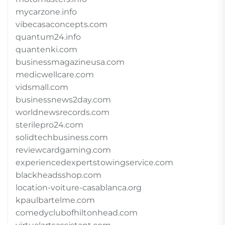
mycarzone.info
vibecasaconcepts.com
quantum24.info
quantenki.com
businessmagazineusa.com
medicwellcare.com
vidsmall.com
businessnews2day.com
worldnewsrecords.com
sterilepro24.com
solidtechbusiness.com
reviewcardgaming.com
experiencedexpertstowingservice.com
blackheadsshop.com
location-voiture-casablanca.org
kpaulbartelme.com
comedyclubofhiltonhead.com