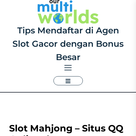
Skip
to
the
content
Tips
Tips Mendaftar di Agen
Mendaftar
Slot Gacor dengan Bonus
di
Agen
Besar
Slot
Gacor
dengan
Bonus
Besar
Slot Mahjong – Situs QQ