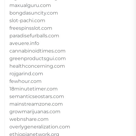
maxualguru.com
bongdasuncity.com
slot-pachi.com
freespinsslot.com
paradisefurballs.com
aveuere.info
cannabinoidtimes.com
greenproductsgui.com
healthconcerning.com
rojgarind.com
fewhour.com
18minutetimer.com
semanticseostars.com
mainstreamzone.com
growmarijuanas.com
webnshare.com
overlygeneralization.com
ethiopianetwork.org