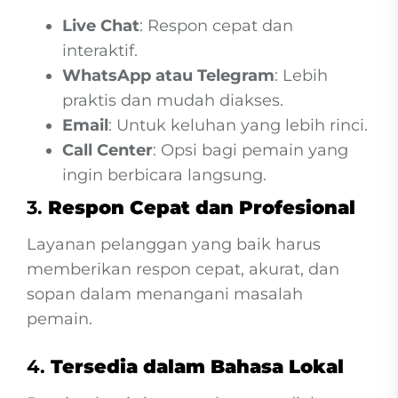
Live Chat
: Respon cepat dan
interaktif.
WhatsApp atau Telegram
: Lebih
praktis dan mudah diakses.
Email
: Untuk keluhan yang lebih rinci.
Call Center
: Opsi bagi pemain yang
ingin berbicara langsung.
3.
Respon Cepat dan Profesional
Layanan pelanggan yang baik harus
memberikan respon cepat, akurat, dan
sopan dalam menangani masalah
pemain.
4.
Tersedia dalam Bahasa Lokal