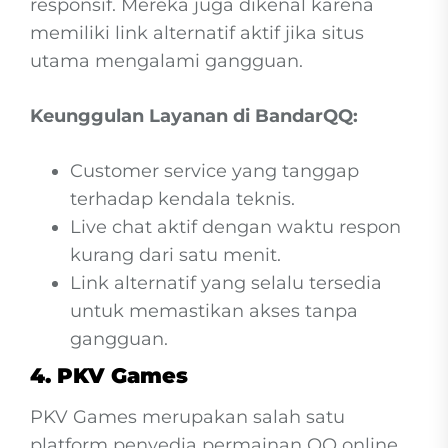
responsif. Mereka juga dikenal karena
memiliki link alternatif aktif jika situs
utama mengalami gangguan.
Keunggulan Layanan di BandarQQ:
Customer service yang tanggap
terhadap kendala teknis.
Live chat aktif dengan waktu respon
kurang dari satu menit.
Link alternatif yang selalu tersedia
untuk memastikan akses tanpa
gangguan.
4. PKV Games
PKV Games merupakan salah satu
platform penyedia permainan QQ online