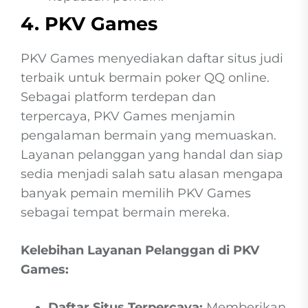
4. PKV Games
PKV Games menyediakan daftar situs judi
terbaik untuk bermain poker QQ online.
Sebagai platform terdepan dan
terpercaya, PKV Games menjamin
pengalaman bermain yang memuaskan.
Layanan pelanggan yang handal dan siap
sedia menjadi salah satu alasan mengapa
banyak pemain memilih PKV Games
sebagai tempat bermain mereka.
Kelebihan Layanan Pelanggan di PKV
Games:
Daftar Situs Terpercaya:
Memberikan