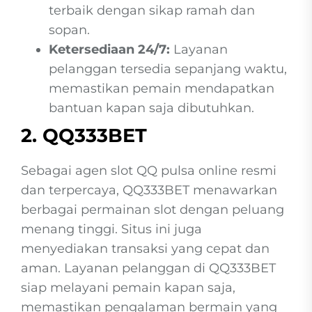
terbaik dengan sikap ramah dan
sopan.
Ketersediaan 24/7:
Layanan
pelanggan tersedia sepanjang waktu,
memastikan pemain mendapatkan
bantuan kapan saja dibutuhkan.
2. QQ333BET
Sebagai agen slot QQ pulsa online resmi
dan terpercaya, QQ333BET menawarkan
berbagai permainan slot dengan peluang
menang tinggi. Situs ini juga
menyediakan transaksi yang cepat dan
aman. Layanan pelanggan di QQ333BET
siap melayani pemain kapan saja,
memastikan pengalaman bermain yang