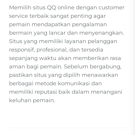
Memilih situs QQ online dengan customer
service terbaik sangat penting agar
pemain mendapatkan pengalaman
bermain yang lancar dan menyenangkan.
Situs yang memiliki layanan pelanggan
responsif, profesional, dan tersedia
sepanjang waktu akan memberikan rasa
aman bagi pemain. Sebelum bergabung,
pastikan situs yang dipilih menawarkan
berbagai metode komunikasi dan
memiliki reputasi baik dalam menangani
keluhan pemain.