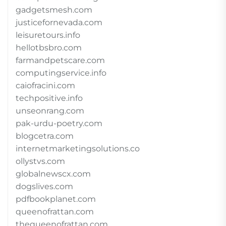
gadgetsmesh.com
justicefornevada.com
leisuretours.info
hellotbsbro.com
farmandpetscare.com
computingservice.info
caiofracini.com
techpositive.info
unseonrang.com
pak-urdu-poetry.com
blogcetra.com
internetmarketingsolutions.co
ollystvs.com
globalnewscx.com
dogslives.com
pdfbookplanet.com
queenofrattan.com
thequeenofrattan.com