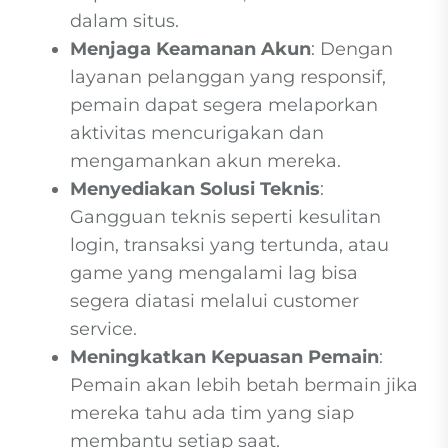
dalam situs.
Menjaga Keamanan Akun
: Dengan
layanan pelanggan yang responsif,
pemain dapat segera melaporkan
aktivitas mencurigakan dan
mengamankan akun mereka.
Menyediakan Solusi Teknis
:
Gangguan teknis seperti kesulitan
login, transaksi yang tertunda, atau
game yang mengalami lag bisa
segera diatasi melalui customer
service.
Meningkatkan Kepuasan Pemain
:
Pemain akan lebih betah bermain jika
mereka tahu ada tim yang siap
membantu setiap saat.