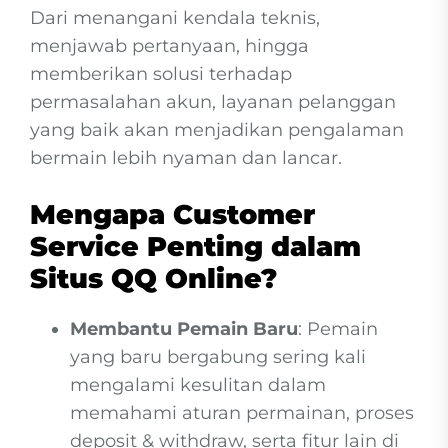
Dari menangani kendala teknis,
menjawab pertanyaan, hingga
memberikan solusi terhadap
permasalahan akun, layanan pelanggan
yang baik akan menjadikan pengalaman
bermain lebih nyaman dan lancar.
Mengapa Customer
Service Penting dalam
Situs QQ Online?
Membantu Pemain Baru
: Pemain
yang baru bergabung sering kali
mengalami kesulitan dalam
memahami aturan permainan, proses
deposit & withdraw, serta fitur lain di