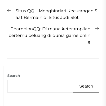
Post
Previous
Situs QQ – Menghindari Kecurangan S
navigation
post:
aat Bermain di Situs Judi Slot
Ne
ChampionQQ: Di mana keterampilan
pos
bertemu peluang di dunia game onlin
e
Search
Search