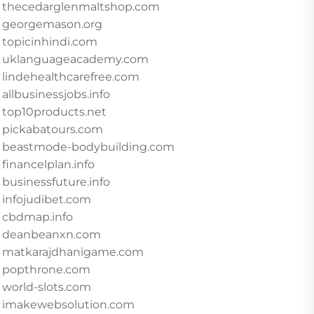
thecedarglenmaltshop.com
georgemason.org
topicinhindi.com
uklanguageacademy.com
lindehealthcarefree.com
allbusinessjobs.info
top10products.net
pickabatours.com
beastmode-bodybuilding.com
financelplan.info
businessfuture.info
infojudibet.com
cbdmap.info
deanbeanxn.com
matkarajdhanigame.com
popthrone.com
world-slots.com
imakewebsolution.com