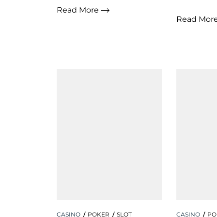
Read More
Read Mor
CASINO
POKER
SLOT
CASINO
PO