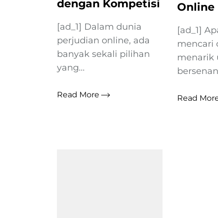
dengan Kompetisi
Online
[ad_1] Dalam dunia
[ad_1] A
perjudian online, ada
mencari 
banyak sekali pilihan
menarik 
yang...
bersenan
Read More
Read Mor