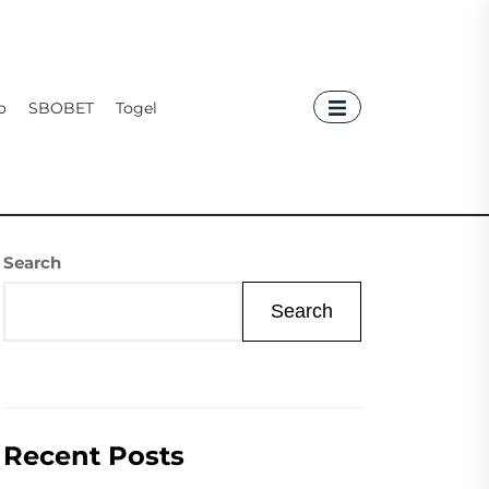
o
SBOBET
Togel
Search
Search
Recent Posts