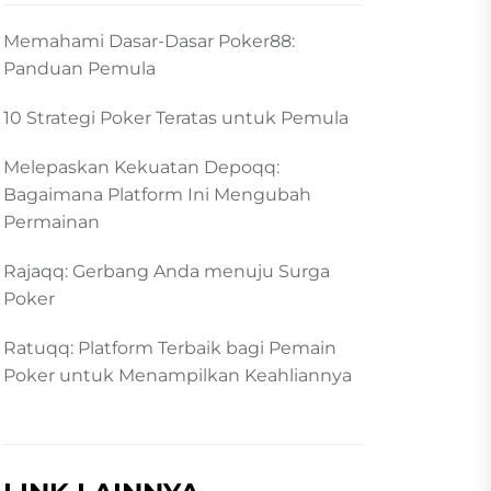
Memahami Dasar-Dasar Poker88:
Panduan Pemula
10 Strategi Poker Teratas untuk Pemula
Melepaskan Kekuatan Depoqq:
Bagaimana Platform Ini Mengubah
Permainan
Rajaqq: Gerbang Anda menuju Surga
Poker
Ratuqq: Platform Terbaik bagi Pemain
Poker untuk Menampilkan Keahliannya