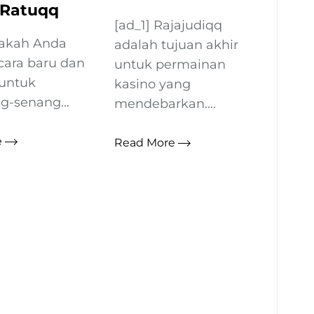
 Ratuqq
[ad_1] Rajajudiqq
pakah Anda
adalah tujuan akhir
cara baru dan
untuk permainan
untuk
kasino yang
g-senang...
mendebarkan....
e
Read More