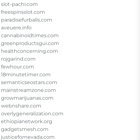
slot-pachi.com
freespinsslot.com
paradisefurballs.com
aveuere.info
cannabinoidtimes.com
greenproductsgui.com
healthconcerning.com
rojgarind.com
fewhour.com
18minutetimer.com
semanticseostars.com
mainstreamzone.com
growmarijuanas.com
webnshare.com
overlygeneralization.com
ethiopianetwork.org
gadgetsmesh.com
justicefornevada.com