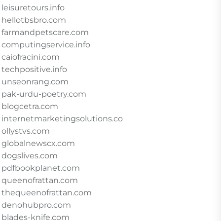
leisuretours.info
hellotbsbro.com
farmandpetscare.com
computingservice.info
caiofracini.com
techpositive.info
unseonrang.com
pak-urdu-poetry.com
blogcetra.com
internetmarketingsolutions.co
ollystvs.com
globalnewscx.com
dogslives.com
pdfbookplanet.com
queenofrattan.com
thequeenofrattan.com
denohubpro.com
blades-knife.com