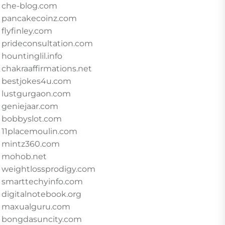
che-blog.com
pancakecoinz.com
flyfinley.com
prideconsultation.com
hountinglil.info
chakraaffirmations.net
bestjokes4u.com
lustgurgaon.com
geniejaar.com
bobbyslot.com
11placemoulin.com
mintz360.com
mohob.net
weightlossprodigy.com
smarttechyinfo.com
digitalnotebook.org
maxualguru.com
bongdasuncity.com