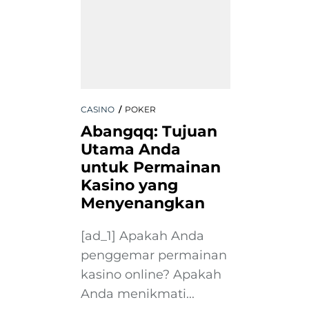
CASINO
POKER
Abangqq: Tujuan
Utama Anda
untuk Permainan
Kasino yang
Menyenangkan
[ad_1] Apakah Anda
penggemar permainan
kasino online? Apakah
Anda menikmati...