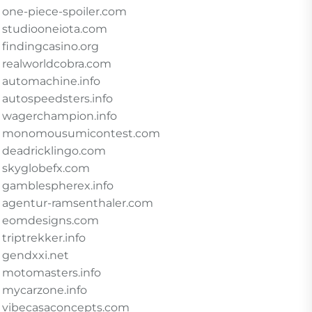
one-piece-spoiler.com
studiooneiota.com
findingcasino.org
realworldcobra.com
automachine.info
autospeedsters.info
wagerchampion.info
monomousumicontest.com
deadricklingo.com
skyglobefx.com
gamblespherex.info
agentur-ramsenthaler.com
eomdesigns.com
triptrekker.info
gendxxi.net
motomasters.info
mycarzone.info
vibecasaconcepts.com