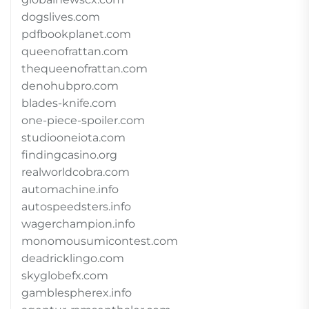
dogslives.com
pdfbookplanet.com
queenofrattan.com
thequeenofrattan.com
denohubpro.com
blades-knife.com
one-piece-spoiler.com
studiooneiota.com
findingcasino.org
realworldcobra.com
automachine.info
autospeedsters.info
wagerchampion.info
monomousumicontest.com
deadricklingo.com
skyglobefx.com
gamblespherex.info