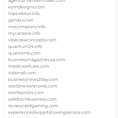
agentur-ramsenthaler.com
eomdesigns.com
triptrekker.info
gendxxi.net
motomasters.info
mycarzone.info
vibecasaconcepts.com
quantum24.info
quantenki.com
businessmagazineusa.com
medicwellcare.com
vidsmall.com
businessnews2day.com
worldnewsrecords.com
sterilepro24.com
solidtechbusiness.com
reviewcardgaming.com
experiencedexpertstowingservice.com