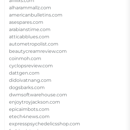
afiliixs.com
alharammallz.com
americanbulletins.com
asespares.com
arabianstime.com
atticabblues.com
autometropolist.com
beautycreamreview.com
coinmoh.com
cyclopsreview.com
dattgen.com
didoivatnang.com
dogsbarks.com
dwmsoftwarehouse.com
enjoytroyjackson.com
epicaimbots.com
etech4news.com
expresspsychedelicsshop.com