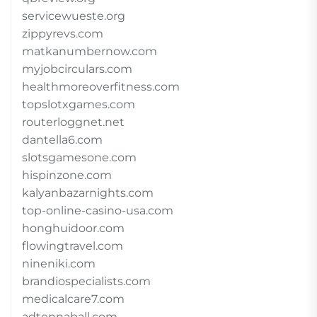
servicewueste.org
zippyrevs.com
matkanumbernow.com
myjobcirculars.com
healthmoreoverfitness.com
topslotxgames.com
routerloggnet.net
dantella6.com
slotsgamesone.com
hispinzone.com
kalyanbazarnights.com
top-online-casino-usa.com
honghuidoor.com
flowingtravel.com
nineniki.com
brandiospecialists.com
medicalcare7.com
adtennaball.com