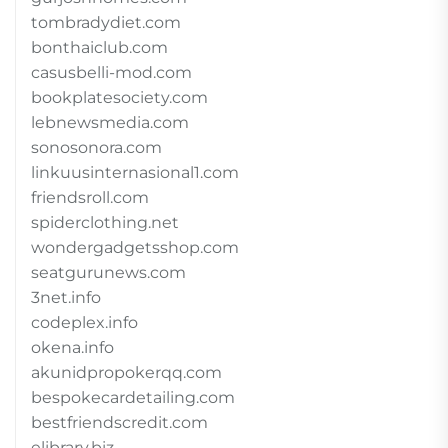
tombradydiet.com
bonthaiclub.com
casusbelli-mod.com
bookplatesociety.com
lebnewsmedia.com
sonosonora.com
linkuusinternasional1.com
friendsroll.com
spiderclothing.net
wondergadgetsshop.com
seatgurunews.com
3net.info
codeplex.info
okena.info
akunidpropokerqq.com
bespokecardetailing.com
bestfriendscredit.com
elibrary.biz