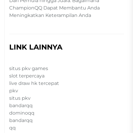
Dari Pemula hingga Juara: Bagaimana
ChampionQQ Dapat Membantu Anda
Meningkatkan Keterampilan Anda
LINK LAINNYA
situs pkv games
slot terpercaya
live draw hk tercepat
pkv
situs pkv
bandarqq
dominoqq
bandarqq
qq