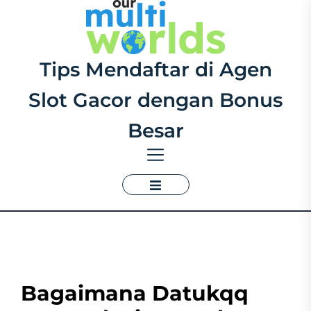
Skip
to
the
content
Tips
Tips Mendaftar di Agen
Mendaftar
Slot Gacor dengan Bonus
di
Agen
Besar
Slot
Gacor
dengan
Bonus
Besar
Bagaimana Datukqq