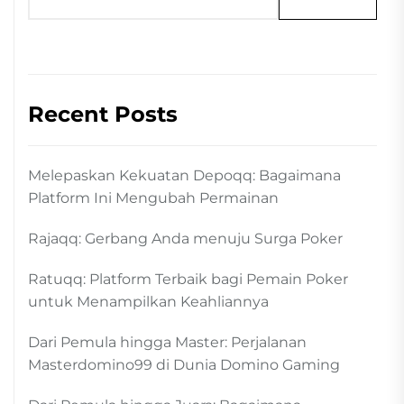
Recent Posts
Melepaskan Kekuatan Depoqq: Bagaimana
Platform Ini Mengubah Permainan
Rajaqq: Gerbang Anda menuju Surga Poker
Ratuqq: Platform Terbaik bagi Pemain Poker
untuk Menampilkan Keahliannya
Dari Pemula hingga Master: Perjalanan
Masterdomino99 di Dunia Domino Gaming