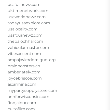
usafullnewz.com
uktimenetwork.com
usaworldnewz.com
todayusaexplore.com
usalocality.com
usafournewz.com
thebalochhal.com
vehicularmaster.com
vibesaccent.com
ampajavierdemiguel.org
brainboosters.co
amberlately.com
joycebriscoe.com
aicarmina.com
mypartysupplystore.com
annforwisconsin.com
findjaipur.com
cultofjim.com