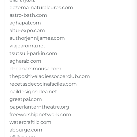
eczema-naturalcures.com
astro-bath.com
aghapal.com
altu-expo.com
authorjennijames.com
viajearoma.net
tsutsuji-parkin.com
agharab.com
cheapammousa.com
thepositiveladiessoccerclub.com
recetasdecocinafaciles.com
naildesignsidea.net
greatpai.com
paperlanterntheatre.org
freeworshipnetwork.com
watercraftllc.com
abourge.com