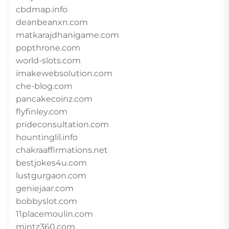
cbdmap.info
deanbeanxn.com
matkarajdhanigame.com
popthrone.com
world-slots.com
imakewebsolution.com
che-blog.com
pancakecoinz.com
flyfinley.com
prideconsultation.com
hountinglil.info
chakraaffirmations.net
bestjokes4u.com
lustgurgaon.com
geniejaar.com
bobbyslot.com
11placemoulin.com
mintz360.com