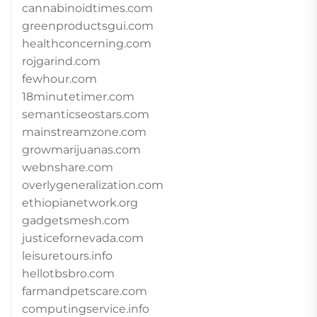
cannabinoidtimes.com
greenproductsgui.com
healthconcerning.com
rojgarind.com
fewhour.com
18minutetimer.com
semanticseostars.com
mainstreamzone.com
growmarijuanas.com
webnshare.com
overlygeneralization.com
ethiopianetwork.org
gadgetsmesh.com
justicefornevada.com
leisuretours.info
hellotbsbro.com
farmandpetscare.com
computingservice.info