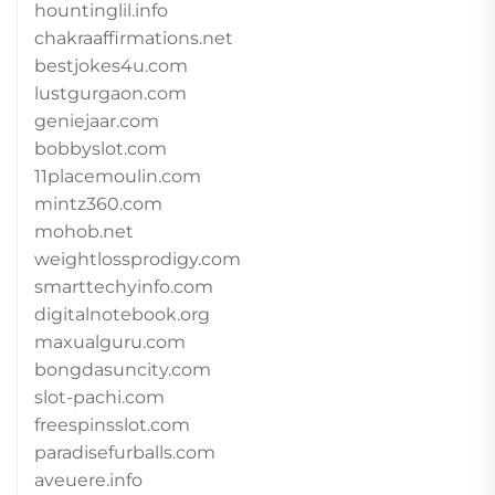
hountinglil.info
chakraaffirmations.net
bestjokes4u.com
lustgurgaon.com
geniejaar.com
bobbyslot.com
11placemoulin.com
mintz360.com
mohob.net
weightlossprodigy.com
smarttechyinfo.com
digitalnotebook.org
maxualguru.com
bongdasuncity.com
slot-pachi.com
freespinsslot.com
paradisefurballs.com
aveuere.info