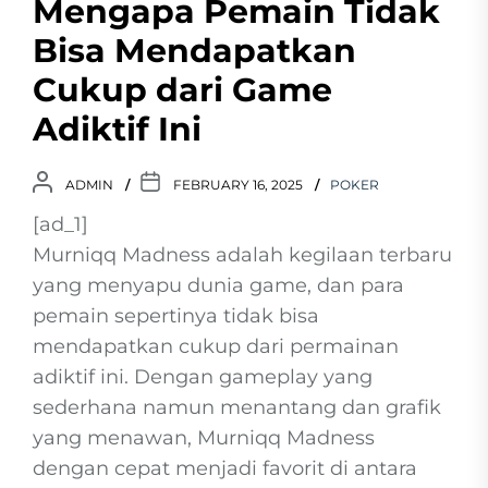
Mengapa Pemain Tidak
Bisa Mendapatkan
Cukup dari Game
Adiktif Ini
ADMIN
FEBRUARY 16, 2025
POKER
[ad_1]
Murniqq Madness adalah kegilaan terbaru
yang menyapu dunia game, dan para
pemain sepertinya tidak bisa
mendapatkan cukup dari permainan
adiktif ini. Dengan gameplay yang
sederhana namun menantang dan grafik
yang menawan, Murniqq Madness
dengan cepat menjadi favorit di antara