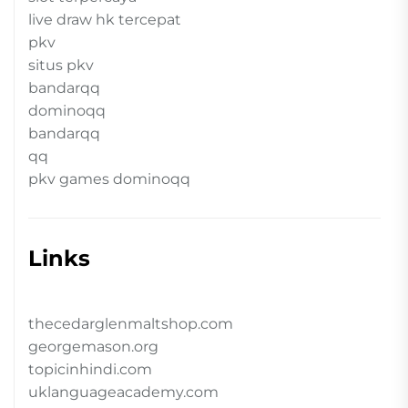
live draw hk tercepat
pkv
situs pkv
bandarqq
dominoqq
bandarqq
qq
pkv games dominoqq
Links
thecedarglenmaltshop.com
georgemason.org
topicinhindi.com
uklanguageacademy.com