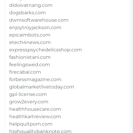
didoivatnang.com
dogsbarks.com
dwmsoftwarehouse.com
enjoytroyjackson.com
epicaimbots.com
etech4news.com
expresspsychedelicsshop.com
fashionistani.com
feelingswed.com
firecabal.com
forbessmagazine.com
globalmarketlivetoday.com
gpl-license.com
grow2every.com
healthhousecare.com
healthkartreview.com
helpquitporn.com
highqualitybanknote.com