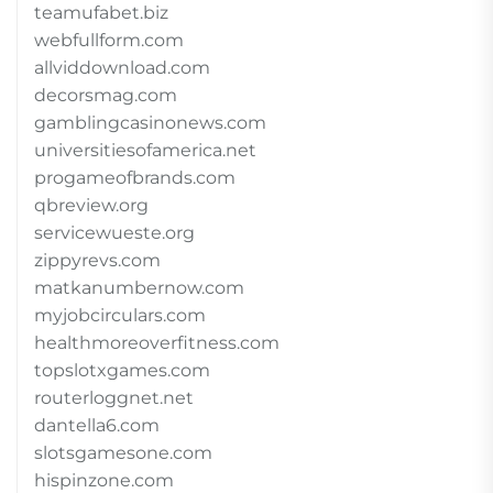
teamufabet.biz
webfullform.com
allviddownload.com
decorsmag.com
gamblingcasinonews.com
universitiesofamerica.net
progameofbrands.com
qbreview.org
servicewueste.org
zippyrevs.com
matkanumbernow.com
myjobcirculars.com
healthmoreoverfitness.com
topslotxgames.com
routerloggnet.net
dantella6.com
slotsgamesone.com
hispinzone.com