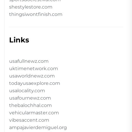
shestylestore.com
thingsiwontfinish.com
Links
usafullnewz.com
uktimenetwork.com
usaworldnewz.com
todayusaexplore.com
usalocality.com
usafournewz.com
thebalochhal.com
vehicularmaster.com
vibesaccent.com
ampajavierdemiguel.org