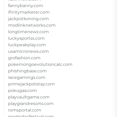
fannybanny.com
ifinitymarketer.com
jackpotkoning.com
modlinknetworks.com
longtimenewz.com
luckysportss.com
luckpeakplay.com
usamicronews.com
grofashion.com
pokemongoevolutioncalc.com
phishingbase.com
racegamings.com
primejackpotstay.com
pokugaa.com
playvaultgame.com
playgrandresorts.com
romsportal.com
sportsdocfestival.com