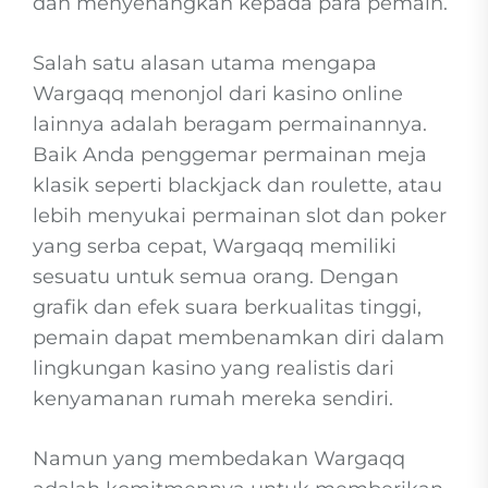
dan menyenangkan kepada para pemain.
Salah satu alasan utama mengapa
Wargaqq menonjol dari kasino online
lainnya adalah beragam permainannya.
Baik Anda penggemar permainan meja
klasik seperti blackjack dan roulette, atau
lebih menyukai permainan slot dan poker
yang serba cepat, Wargaqq memiliki
sesuatu untuk semua orang. Dengan
grafik dan efek suara berkualitas tinggi,
pemain dapat membenamkan diri dalam
lingkungan kasino yang realistis dari
kenyamanan rumah mereka sendiri.
Namun yang membedakan Wargaqq