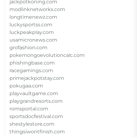
jackpotkoning.com
modlinknetworks.com
longtimenewz.com
luckysportss.com
luckpeakplay.com
usamicronews.com
grofashion.com
pokemongoevolutioncalc.com
phishingbase.com
racegamings.com
primejackpotstay.com
pokugaa.com
playvaultgame.com
playgrandresorts.com
romsportal.com
sportsdocfestival.com
shestylestore.com
thingsiwontfinish.com