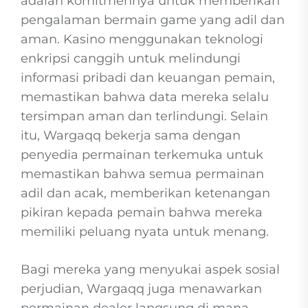
adalah komitmennya untuk memberikan
pengalaman bermain game yang adil dan
aman. Kasino menggunakan teknologi
enkripsi canggih untuk melindungi
informasi pribadi dan keuangan pemain,
memastikan bahwa data mereka selalu
tersimpan aman dan terlindungi. Selain
itu, Wargaqq bekerja sama dengan
penyedia permainan terkemuka untuk
memastikan bahwa semua permainan
adil dan acak, memberikan ketenangan
pikiran kepada pemain bahwa mereka
memiliki peluang nyata untuk menang.
Bagi mereka yang menyukai aspek sosial
perjudian, Wargaqq juga menawarkan
permainan dealer langsung di mana