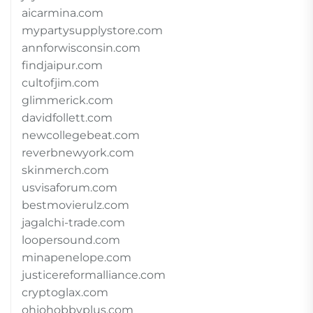
aicarmina.com
mypartysupplystore.com
annforwisconsin.com
findjaipur.com
cultofjim.com
glimmerick.com
davidfollett.com
newcollegebeat.com
reverbnewyork.com
skinmerch.com
usvisaforum.com
bestmovierulz.com
jagalchi-trade.com
loopersound.com
minapenelope.com
justicereformalliance.com
cryptoglax.com
ohiohobbyplus.com