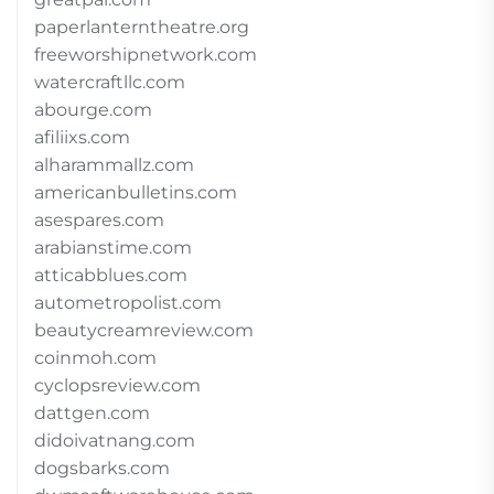
paperlanterntheatre.org
freeworshipnetwork.com
watercraftllc.com
abourge.com
afiliixs.com
alharammallz.com
americanbulletins.com
asespares.com
arabianstime.com
atticabblues.com
autometropolist.com
beautycreamreview.com
coinmoh.com
cyclopsreview.com
dattgen.com
didoivatnang.com
dogsbarks.com