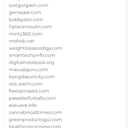
lustgurgaon.com
geniejaar.com
bobbyslot.com
11placemoulin.com
mintz360.com
mohob.net
weightlossprodigy.com
smarttechyinfo.com
digitalnotebook.org
maxualguru.com
bongdasuncity.com
slot-pachi.com
freespinsslot.com
paradisefurballs.com
aveuere.info
cannabinoidtimes.com
greenproductsgui.com
healthconcerning.com