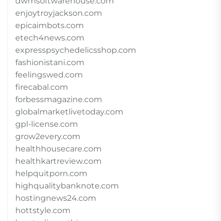
dwmsoftwarehouse.com
enjoytroyjackson.com
epicaimbots.com
etech4news.com
expresspsychedelicsshop.com
fashionistani.com
feelingswed.com
firecabal.com
forbessmagazine.com
globalmarketlivetoday.com
gpl-license.com
grow2every.com
healthhousecare.com
healthkartreview.com
helpquitporn.com
highqualitybanknote.com
hostingnews24.com
hottstyle.com