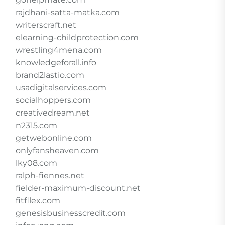
rajdhani-satta-matka.com
writerscraft.net
elearning-childprotection.com
wrestling4mena.com
knowledgeforall.info
brand2lastio.com
usadigitalservices.com
socialhoppers.com
creativedream.net
n2315.com
getwebonline.com
onlyfansheaven.com
lky08.com
ralph-fiennes.net
fielder-maximum-discount.net
fitfllex.com
genesisbusinesscredit.com