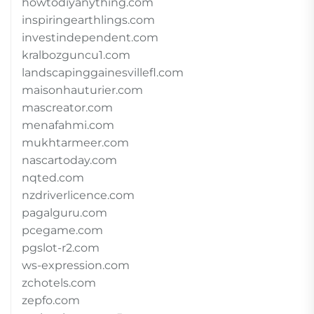
howtodiyanything.com
inspiringearthlings.com
investindependent.com
kralbozguncu1.com
landscapinggainesvillefl.com
maisonhauturier.com
mascreator.com
menafahmi.com
mukhtarmeer.com
nascartoday.com
nqted.com
nzdriverlicence.com
pagalguru.com
pcegame.com
pgslot-r2.com
ws-expression.com
zchotels.com
zepfo.com