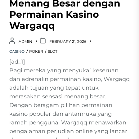
Menang Besar dengan
Permainan Kasino
Wargaqq
ADMIN
FEBRUARY 21, 2026
CASINO
POKER
SLOT
[ad_1]
Bagi mereka yang menyukai keseruan
dan adrenalin permainan kasino, Wargaqq
adalah tujuan yang tepat untuk
merasakan sensasi menang besar.
Dengan beragam pilihan permainan
kasino populer dan antarmuka yang
ramah pengguna, Wargaqq menawarkan
pengalaman perjudian online yang lancar