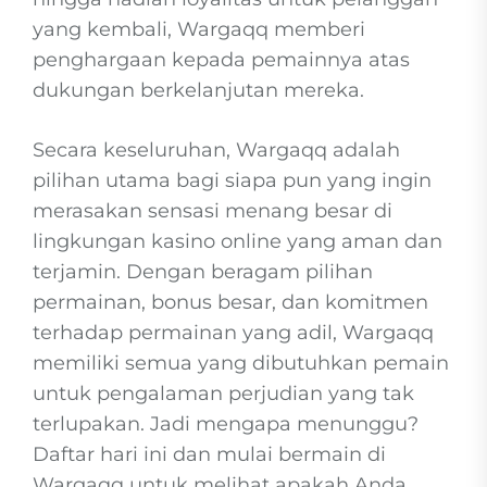
yang kembali, Wargaqq memberi
penghargaan kepada pemainnya atas
dukungan berkelanjutan mereka.
Secara keseluruhan, Wargaqq adalah
pilihan utama bagi siapa pun yang ingin
merasakan sensasi menang besar di
lingkungan kasino online yang aman dan
terjamin. Dengan beragam pilihan
permainan, bonus besar, dan komitmen
terhadap permainan yang adil, Wargaqq
memiliki semua yang dibutuhkan pemain
untuk pengalaman perjudian yang tak
terlupakan. Jadi mengapa menunggu?
Daftar hari ini dan mulai bermain di
Wargaqq untuk melihat apakah Anda