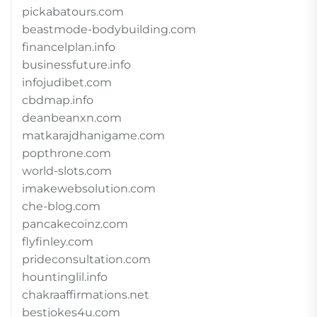
pickabatours.com
beastmode-bodybuilding.com
financelplan.info
businessfuture.info
infojudibet.com
cbdmap.info
deanbeanxn.com
matkarajdhanigame.com
popthrone.com
world-slots.com
imakewebsolution.com
che-blog.com
pancakecoinz.com
flyfinley.com
prideconsultation.com
hountinglil.info
chakraaffirmations.net
bestjokes4u.com