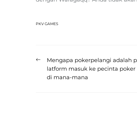
PKV GAMES
Post
Previous
Mengapa pokerpelangi adalah p
navigation
post:
latform masuk ke pecinta poker
di mana-mana