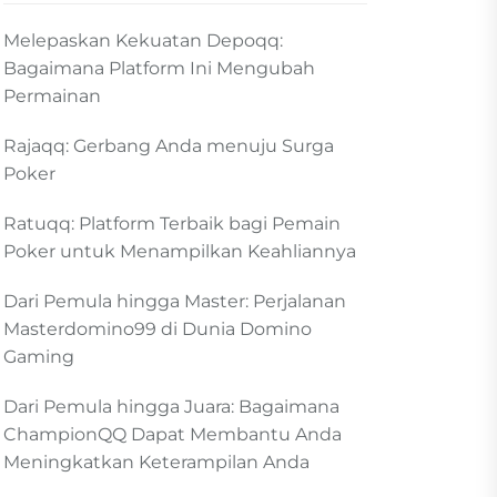
Melepaskan Kekuatan Depoqq:
Bagaimana Platform Ini Mengubah
Permainan
Rajaqq: Gerbang Anda menuju Surga
Poker
Ratuqq: Platform Terbaik bagi Pemain
Poker untuk Menampilkan Keahliannya
Dari Pemula hingga Master: Perjalanan
Masterdomino99 di Dunia Domino
Gaming
Dari Pemula hingga Juara: Bagaimana
ChampionQQ Dapat Membantu Anda
Meningkatkan Keterampilan Anda