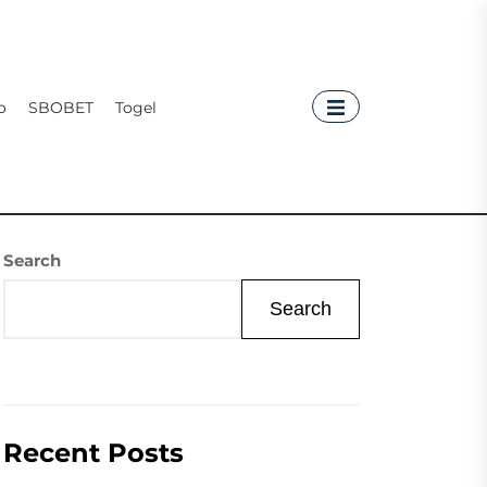
o
SBOBET
Togel
Search
Search
Recent Posts