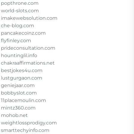
popthrone.com
world-slots.com
imakewebsolution.com
che-blog.com
pancakecoinz.com
flyfinley.com
prideconsultation.com
hountinglil.info
chakraaffirmations.net
bestjokes4u.com
lustgurgaon.com
geniejaar.com
bobbyslot.com
11placemoulin.com
mintz360.com
mohob.net
weightlossprodigy.com
smarttechyinfo.com