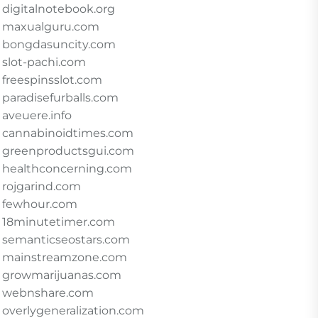
digitalnotebook.org
maxualguru.com
bongdasuncity.com
slot-pachi.com
freespinsslot.com
paradisefurballs.com
aveuere.info
cannabinoidtimes.com
greenproductsgui.com
healthconcerning.com
rojgarind.com
fewhour.com
18minutetimer.com
semanticseostars.com
mainstreamzone.com
growmarijuanas.com
webnshare.com
overlygeneralization.com