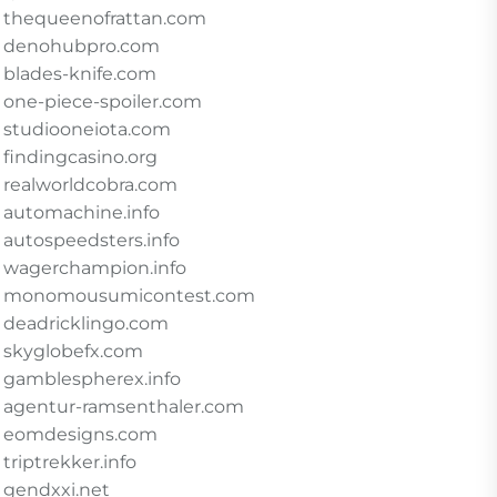
thequeenofrattan.com
denohubpro.com
blades-knife.com
one-piece-spoiler.com
studiooneiota.com
findingcasino.org
realworldcobra.com
automachine.info
autospeedsters.info
wagerchampion.info
monomousumicontest.com
deadricklingo.com
skyglobefx.com
gamblespherex.info
agentur-ramsenthaler.com
eomdesigns.com
triptrekker.info
gendxxi.net