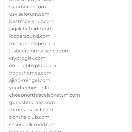
skinmerch.com
usvisaforum.com
bestmovierulz.com
jagalchi-trade.com
loopersound.com
minapenelope.com
justicereformalliance.com
cryptoglax.com
ohiohobbyplus.com
bogothemes.com
ajino-mingei.com
yourfreehost.info
cheapnorthfacejacketsm.com
gurjoshhomes.com
tombradydiet.com
bonthaiclub.com
casusbelli-mod.com
bookplatesociety.com