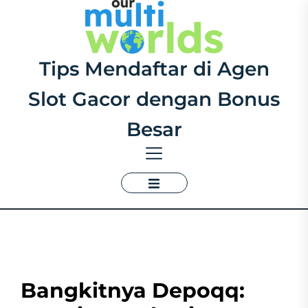
Skip
to
the
content
Tips
Tips Mendaftar di Agen
Mendaftar
Slot Gacor dengan Bonus
di
Agen
Besar
Slot
Gacor
dengan
Bonus
Besar
Bangkitnya Depoqq: