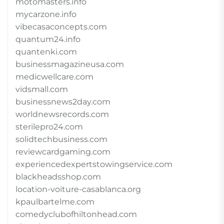
motomasters.info
mycarzone.info
vibecasaconcepts.com
quantum24.info
quantenki.com
businessmagazineusa.com
medicwellcare.com
vidsmall.com
businessnews2day.com
worldnewsrecords.com
sterilepro24.com
solidtechbusiness.com
reviewcardgaming.com
experiencedexpertstowingservice.com
blackheadsshop.com
location-voiture-casablanca.org
kpaulbartelme.com
comedyclubofhiltonhead.com