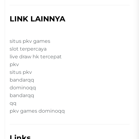
LINK LAINNYA
situs pkv games
slot terpercaya
live draw hk tercepat
pkv
situs pkv
bandarqq
dominoqq
bandarqq
qq
pkv games dominoqq
Links