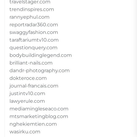
travelstager.com
trendinspires.com
rannyephul.com
reportradar360.com
swaggyfashion.com
taraftariumtv10.com
questionquery.com
bodybuildinglegend.com
brilliant-nails.com
dandr-photography.com
dokteroce.com
journal-francais.com
justintv10.com
lawyerule.com
mediamingleseaco.com
mtsmarketingblog.com
nghekiemtien.com
wasirku.com