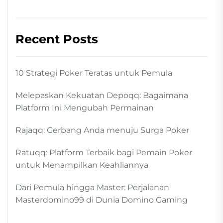
Recent Posts
10 Strategi Poker Teratas untuk Pemula
Melepaskan Kekuatan Depoqq: Bagaimana
Platform Ini Mengubah Permainan
Rajaqq: Gerbang Anda menuju Surga Poker
Ratuqq: Platform Terbaik bagi Pemain Poker
untuk Menampilkan Keahliannya
Dari Pemula hingga Master: Perjalanan
Masterdomino99 di Dunia Domino Gaming