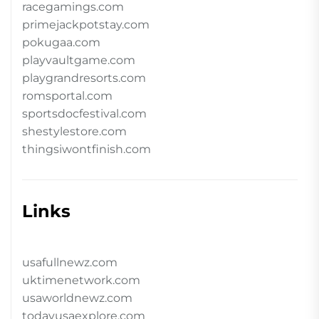
racegamings.com
primejackpotstay.com
pokugaa.com
playvaultgame.com
playgrandresorts.com
romsportal.com
sportsdocfestival.com
shestylestore.com
thingsiwontfinish.com
Links
usafullnewz.com
uktimenetwork.com
usaworldnewz.com
todayusaexplore.com