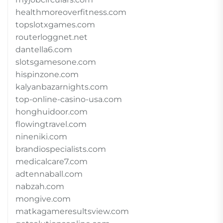
healthmoreoverfitness.com
topslotxgames.com
routerloggnet.net
dantella6.com
slotsgamesone.com
hispinzone.com
kalyanbazarnights.com
top-online-casino-usa.com
honghuidoor.com
flowingtravel.com
nineniki.com
brandiospecialists.com
medicalcare7.com
adtennaball.com
nabzah.com
mongive.com
matkagameresultsview.com