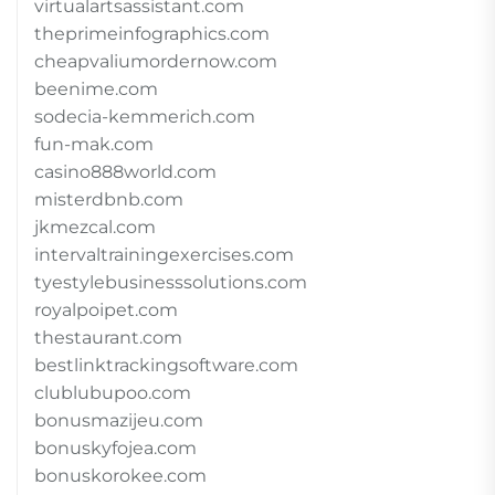
virtualartsassistant.com
theprimeinfographics.com
cheapvaliumordernow.com
beenime.com
sodecia-kemmerich.com
fun-mak.com
casino888world.com
misterdbnb.com
jkmezcal.com
intervaltrainingexercises.com
tyestylebusinesssolutions.com
royalpoipet.com
thestaurant.com
bestlinktrackingsoftware.com
clublubupoo.com
bonusmazijeu.com
bonuskyfojea.com
bonuskorokee.com