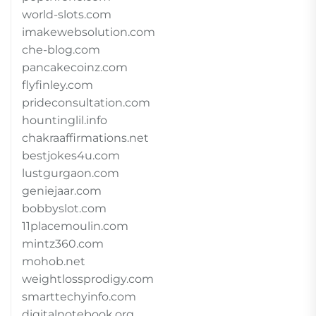
world-slots.com
imakewebsolution.com
che-blog.com
pancakecoinz.com
flyfinley.com
prideconsultation.com
hountinglil.info
chakraaffirmations.net
bestjokes4u.com
lustgurgaon.com
geniejaar.com
bobbyslot.com
11placemoulin.com
mintz360.com
mohob.net
weightlossprodigy.com
smarttechyinfo.com
digitalnotebook.org