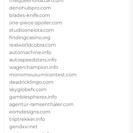
thequeenofrattan.com
denohubpro.com
blades-knife.com
one-piece-spoiler.com
studiooneiota.com
findingcasino.org
realworldcobra.com
automachine.info
autospeedsters.info
wagerchampion.info
monomousumicontest.com
deadricklingo.com
skyglobefx.com
gamblespherex.info
agentur-ramsenthaler.com
eomdesigns.com
triptrekker.info
gendxxi.net