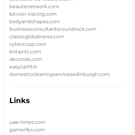
beautenetwork.com
bitcoin-tracing.com
bodyandshapes.com
businessconsultantsroundrock.com
classicglobalnews.com
cybercusp.com
britaintt.com
deconds.com
easycartltd-
domesticcleaningservicesedinburgh.com
Links
uae-times.com
gamerifys.com