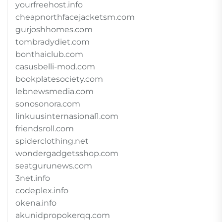
yourfreehost.info
cheapnorthfacejacketsm.com
gurjoshhomes.com
tombradydiet.com
bonthaiclub.com
casusbelli-mod.com
bookplatesociety.com
lebnewsmedia.com
sonosonora.com
linkuusinternasional1.com
friendsroll.com
spiderclothing.net
wondergadgetsshop.com
seatgurunews.com
3net.info
codeplex.info
okena.info
akunidpropokerqq.com