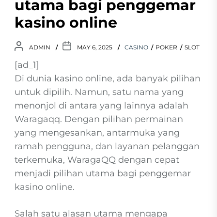
utama bagi penggemar
kasino online
ADMIN
MAY 6, 2025
CASINO
POKER
SLOT
[ad_1]
Di dunia kasino online, ada banyak pilihan
untuk dipilih. Namun, satu nama yang
menonjol di antara yang lainnya adalah
Waragaqq. Dengan pilihan permainan
yang mengesankan, antarmuka yang
ramah pengguna, dan layanan pelanggan
terkemuka, WaragaQQ dengan cepat
menjadi pilihan utama bagi penggemar
kasino online.
Salah satu alasan utama mengapa