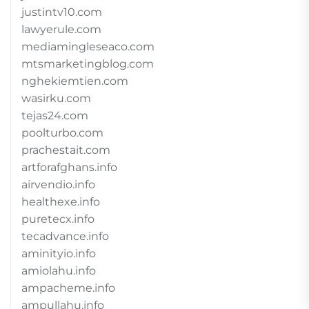
justintv10.com
lawyerule.com
mediamingleseaco.com
mtsmarketingblog.com
nghekiemtien.com
wasirku.com
tejas24.com
poolturbo.com
prachestait.com
artforafghans.info
airvendio.info
healthexe.info
puretecx.info
tecadvance.info
aminityio.info
amiolahu.info
ampacheme.info
ampullahu.info