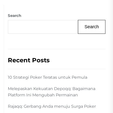
Search
Search
Recent Posts
10 Strategi Poker Teratas untuk Pemula
Melepaskan Kekuatan Depoqq: Bagaimana
Platform Ini Mengubah Permainan
Rajaqq: Gerbang Anda menuju Surga Poker