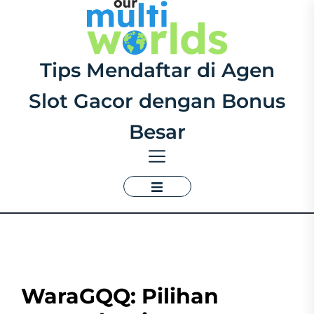
Skip
to
the
content
Tips
Tips Mendaftar di Agen
Mendaftar
Slot Gacor dengan Bonus
di
Agen
Besar
Slot
Gacor
dengan
Bonus
Besar
WaraGQQ: Pilihan