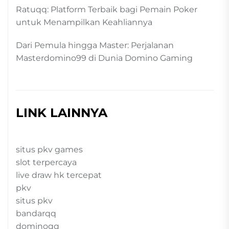
Ratuqq: Platform Terbaik bagi Pemain Poker
untuk Menampilkan Keahliannya
Dari Pemula hingga Master: Perjalanan
Masterdomino99 di Dunia Domino Gaming
LINK LAINNYA
situs pkv games
slot terpercaya
live draw hk tercepat
pkv
situs pkv
bandarqq
dominoqq