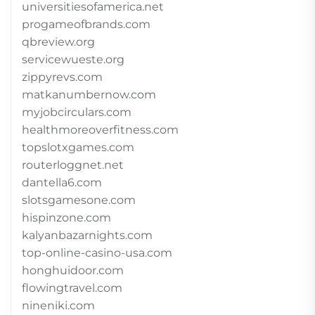
universitiesofamerica.net
progameofbrands.com
qbreview.org
servicewueste.org
zippyrevs.com
matkanumbernow.com
myjobcirculars.com
healthmoreoverfitness.com
topslotxgames.com
routerloggnet.net
dantella6.com
slotsgamesone.com
hispinzone.com
kalyanbazarnights.com
top-online-casino-usa.com
honghuidoor.com
flowingtravel.com
nineniki.com