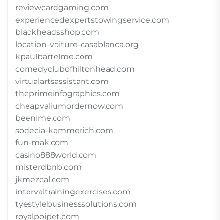
reviewcardgaming.com
experiencedexpertstowingservice.com
blackheadsshop.com
location-voiture-casablanca.org
kpaulbartelme.com
comedyclubofhiltonhead.com
virtualartsassistant.com
theprimeinfographics.com
cheapvaliumordernow.com
beenime.com
sodecia-kemmerich.com
fun-mak.com
casino888world.com
misterdbnb.com
jkmezcal.com
intervaltrainingexercises.com
tyestylebusinesssolutions.com
royalpoipet.com