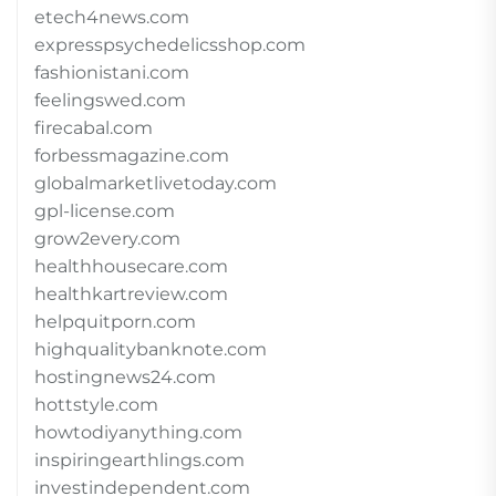
etech4news.com
expresspsychedelicsshop.com
fashionistani.com
feelingswed.com
firecabal.com
forbessmagazine.com
globalmarketlivetoday.com
gpl-license.com
grow2every.com
healthhousecare.com
healthkartreview.com
helpquitporn.com
highqualitybanknote.com
hostingnews24.com
hottstyle.com
howtodiyanything.com
inspiringearthlings.com
investindependent.com