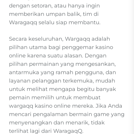
dengan setoran, atau hanya ingin
memberikan umpan balik, tim di
Waragaqq selalu siap membantu.
Secara keseluruhan, Wargaqq adalah
pilihan utama bagi penggemar kasino
online karena suatu alasan. Dengan
pilihan permainan yang mengesankan,
antarmuka yang ramah pengguna, dan
layanan pelanggan terkemuka, mudah
untuk melihat mengapa begitu banyak
pemain memilih untuk membuat
wargaqq kasino online mereka. Jika Anda
mencari pengalaman bermain game yang
menyenangkan dan menarik, tidak
terlihat lagi dari WaragaqQ.