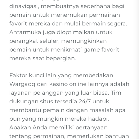
dinavigasi, membuatnya sederhana bagi
pemain untuk menemukan permainan
favorit mereka dan mulai bermain segera.
Antarmuka juga dioptimalkan untuk
perangkat seluler, memungkinkan
pemain untuk menikmati game favorit
mereka saat bepergian.
Faktor kunci lain yang membedakan
Wargaqq dari kasino online lainnya adalah
layanan pelanggan yang luar biasa. Tim
dukungan situs tersedia 24/7 untuk
membantu pemain dengan masalah apa
pun yang mungkin mereka hadapi.
Apakah Anda memiliki pertanyaan
tentang permainan, memerlukan bantuan